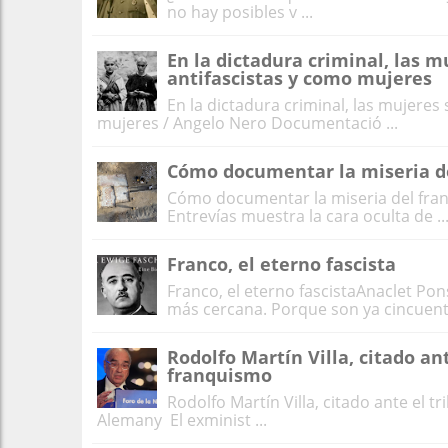
no hay posibles v ...
En la dictadura criminal, las 
antifascistas y como mujeres
En la dictadura criminal, las mujeres
mujeres / Angelo Nero Documentació ...
Cómo documentar la miseria d
Cómo documentar la miseria del fra
Entrevías muestra la cara oculta de ..
Franco, el eterno fascista
Franco, el eterno fascistaAnaclet P
más cercana. Porque son ya cincuenta
Rodolfo Martín Villa, citado an
franquismo
Rodolfo Martín Villa, citado ante el t
Alemany El exminist ...