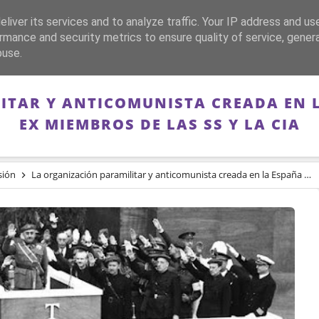
liver its services and to analyze traffic. Your IP address and us
CA
FRANQUISMO
GUERRA DE ESPAÑA
MEMORIA
rmance and security metrics to ensure quality of service, gene
buse.
ITAR Y ANTICOMUNISTA CREADA EN 
EX MIEMBROS DE LAS SS Y LA CIA
sión
La organización paramilitar y anticomunista creada en la España franquista por ex miembros de las SS y la CIA