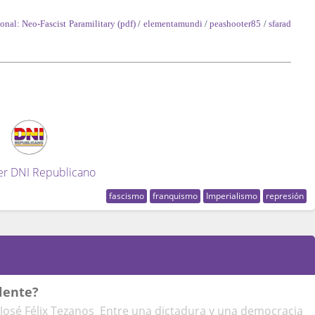
ional: Neo-Fascist Paramilitary (pdf)
/
elementamundi
/
peashooter85
/
sfarad
er DNI Republicano
fascismo
franquismo
Imperialismo
represión
lente?
 José Félix Tezanos Entre una dictadura y una democracia