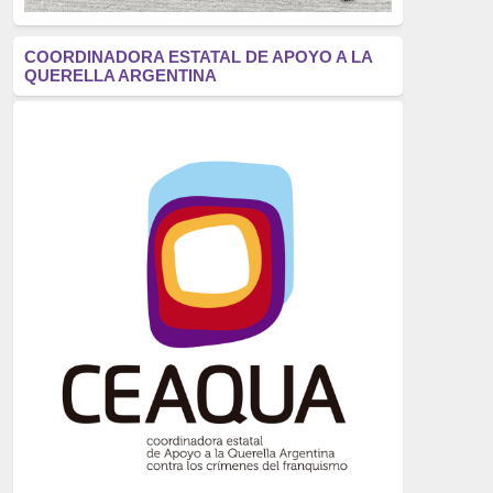
antifascismo
(1006)
COORDINADORA ESTATAL DE APOYO A LA
QUERELLA ARGENTINA
Eventos
(914)
Historia
(752)
Crímenes del franquismo
(721)
dictadura
(699)
Feminismo
(607)
neofranquismo
(567)
Justicia Universal
(527)
Derechos Humanos
(522)
Nacionalcatolicismo
(514)
Exilio
(506)