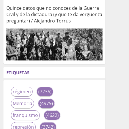
Quince datos que no conoces de la Guerra
Civil y de la dictadura (y que te da vergüenza
preguntar) / Alejandro Torrús
ETIQUETAS
régimen
(7236)
Memoria
(4979)
franquismo
(4622)
represión
(3742)