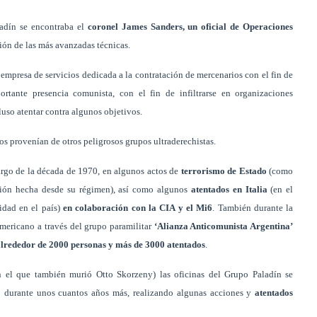
adín se encontraba el
coronel James Sanders, un oficial de Operaciones
ión de las más avanzadas técnicas.
mpresa de servicios dedicada a la contratación de mercenarios con el fin de
rtante presencia comunista, con el fin de infiltrarse en organizaciones
cluso atentar contra algunos objetivos.
os provenían de otros peligrosos grupos ultraderechistas.
argo de la década de 1970, en algunos actos de
terrorismo de Estado
(como
sión hecha desde su régimen), así como algunos
atentados en Italia
(en el
idad en el país)
en colaboración con la CIA y el Mi6
. También durante la
mericano a través del grupo paramilitar
‘Alianza Anticomunista Argentina’
alrededor de 2000 personas y más de 3000 atentados
.
 el que también murió Otto Skorzeny) las oficinas del Grupo Paladín se
o durante unos cuantos años más, realizando algunas acciones y
atentados