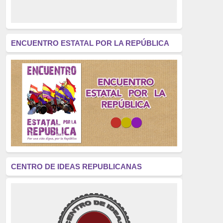
derecho a decidir
(376)
revolución
(312)
América Latina
(305)
ENCUENTRO ESTATAL POR LA REPÚBLICA
Exhumación
(304)
Golpe de Estado
(304)
Brigadas Internacionales
(303)
pensamiento
(294)
Revisionismo
(289)
La Transición
(275)
CENTRO DE IDEAS REPUBLICANAS
presos políticos
(273)
educación pública
(270)