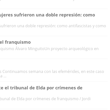
mujeres sufrieron una doble represión: como
 sufrieron una doble represión: como antifascistas y como
el franquismo
nquismo Álvaro MinguitoUn proyecto arqueológico en
.
ons Continuamos semana con las efemérides, en este caso
 ...
te el tribunal de Elda por crímenes de
ribunal de Elda por crímenes de franquismo / Jordi