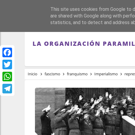
This site uses cookies from Google to de
PORTADA
REPÚBLI
are shared with Google along with perfo
statistics, and to detect and address a
LA ORGANIZACIÓN PARAMIL
Facebook
Twitter
Inicio
fascismo
franquismo
Imperialismo
repre
WhatsApp
Telegram