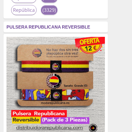
República
(3329)
corrupción
(3266)
PULSERA REPUBLICANA REVERSIBLE
fascismo
(2677)
tardofranquismo
(2320)
Actualidad
(2319)
monarquía
(2253)
borbones
(2176)
Cultura
(2163)
Guerra
(1674)
genocidio
(1234)
mujer
(1070)