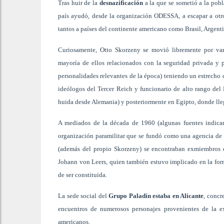
Tras huir de la
desnazificación
a la que se sometió a la pob
país ayudó, desde la organización ODESSA, a escapar a otr
tantos a países del continente americano como Brasil, Argen
Curiosamente, Otto Skorzeny se movió libremente por vario
mayoría de ellos relacionados con la seguridad privada y 
personalidades relevantes de la época) teniendo un estrecho
ideólogos del Tercer Reich y funcionario de alto rango del 
huida desde Alemania) y posteriormente en Egipto, donde lle
A mediados de la década de 1960 (algunas fuentes indican
organización paramilitar que se fundó como una agencia de
(además del propio Skorzeny) se encontraban exmiembros
Johann von Leers, quien también estuvo implicado en la for
de ser constituida.
La sede social del
Grupo Paladín estaba en Alicante
, concr
encuentros de numerosos personajes provenientes de la e
americanos.