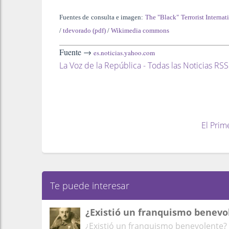
Fuentes de consulta e imagen:
The "Black" Terrorist Internat
/
tdevorado (pdf)
/
Wikimedia commons
Fuente →
es.noticias.yahoo.com
La Voz de la República - Todas las Noticias RSS
El Prim
Te puede interesar
¿Existió un franquismo benevo
¿Existió un franquismo benevolente?