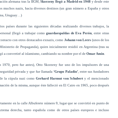
lación alemana tras la IIGM,
Skorzeny llegó a Madrid en 1948
y desde este
os muchos nazis, hacia diversos destinos (un gran número a España y otros
tina, Uruguay…)
s países durante las siguientes décadas realizando diversos trabajos, la
personal (llegó a trabajar como
guardaespaldas de Eva Perón
, entre otras
 contacto con otros destacados exnazis, como
Johann von Leers
(unos de los
Ministerio de Propaganda), quien inicialmente residió en Argentina (tras su
gó a convertiré al islamismo, cambiando su nombre por el de
Omar Amin
.
 1970, pero fue antes), Otto Skorzeny fue uno de los impulsores de una
 seguridad privada y que fue llamada
‘Grupo Paladín’
, entre sus fundadores
 de la cúpula nazi como
Gerhard Harmut von Schubert
y el mencionado
mación de la misma, aunque éste falleció en El Cairo en 1965, poco después
etamente en la calle Albuferete número 9, lugar que se convirtió en punto de
xtrema derecha, tanto española como de otros países europeos e incluso