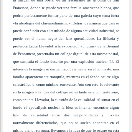
la imagen de una postal de un restaurante de la costa de San
Francisco, donde se puede ver una familia americana blanca, que
podría perfectamente formar parte de una galería cuyo tema fuera
«la ideología del clasemedianismo». Detrás, de manera que casi se
puede confundir con el resultado de alguna actividad industrial, se
puede ver el humo negro del faro quemándose. La filósofa y
profesora Laura Llevadot, a la exposición «5 futurs» de la Biennal
de Pensament, presentaba un collage digital de esta misma postal,
que sustituía el fondo descrito por una explosión nuclear [1]. El
interés de la imagen se encuentra, obviamente, en el contraste: una
familia aparentemente tranquila, mientras en el fondo ocurre algo
catastrófico o, como mínimo, enervante. Aún con esto, lo relevante
en la imagen y la idea del collage no es tanto este contraste sino,
como apunta Llevadot, la cuestión de la causalidad. Al situar en el
fondo el apocalipsis nuclear la idea es intentar encontrar algún
tipo de causalidad entre dos temporalidades y niveles
normalmente diferenciados, que no se suelen encontrar en el
mismo plano: en suma, llevarnos a la idea de que lo ocurre en esta