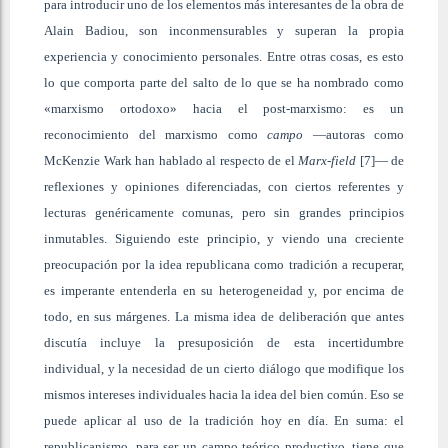
para introducir uno de los elementos más interesantes de la obra de
Alain Badiou, son inconmensurables y superan la propia
experiencia y conocimiento personales. Entre otras cosas, es esto
lo que comporta parte del salto de lo que se ha nombrado como
«marxismo ortodoxo» hacia el post-marxismo: es un
reconocimiento del marxismo como
campo
—autoras como
McKenzie Wark han hablado al respecto de el
Marx-field
[7]— de
reflexiones y opiniones diferenciadas, con ciertos referentes y
lecturas genéricamente comunas, pero sin grandes principios
inmutables. Siguiendo este principio, y viendo una creciente
preocupación por la idea republicana como tradición a recuperar,
es imperante entenderla en su heterogeneidad y, por encima de
todo, en sus márgenes. La misma idea de deliberación que antes
discutía incluye la presuposición de esta incertidumbre
individual, y la necesidad de un cierto diálogo que modifique los
mismos intereses individuales hacia la idea del bien común. Eso se
puede aplicar al uso de la tradición hoy en día. En suma: el
republicanismo, para ser un campo teórico productivo, tiene que