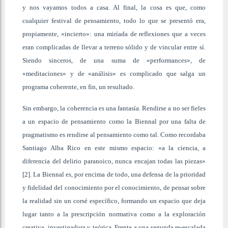
y nos vayamos todos a casa. Al final, la cosa es que, como
cualquier festival de pensamiento, todo lo que se presentó era,
propiamente, «incierto»: una miríada de reflexiones que a veces
eran complicadas de llevar a terreno sólido y de vincular entre sí.
Siendo sinceros, de una suma de «performances», de
«meditaciones» y de «análisis» es complicado que salga un
programa coherente, en fin, un resultado.
Sin embargo, la coherencia es una fantasía. Rendirse a no ser fieles
a un espacio de pensamiento como la Biennal por una falta de
pragmatismo es rendirse al pensamiento como tal. Como recordaba
Santiago Alba Rico en este mismo espacio: «a la ciencia, a
diferencia del delirio paranoico, nunca encajan todas las piezas»
[2]. La Biennal es, por encima de todo, una defensa de la prioridad
y fidelidad del conocimiento por el conocimiento, de pensar sobre
la realidad sin un corsé específico, formando un espacio que deja
lugar tanto a la prescripción normativa como a la exploración
creativa, investigadora y teórica. Frente a una segunda re-escalada