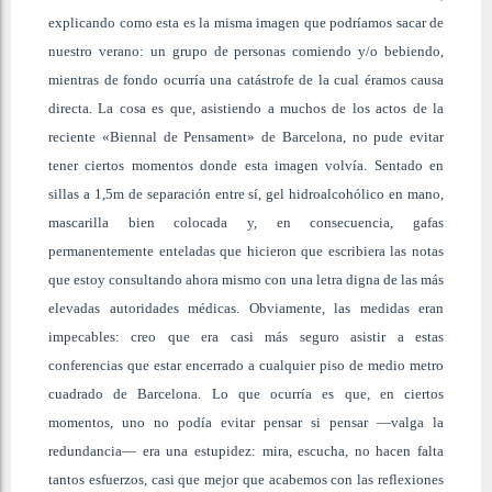
explicando como esta es la misma imagen que podríamos sacar de
nuestro verano: un grupo de personas comiendo y/o bebiendo,
mientras de fondo ocurría una catástrofe de la cual éramos causa
directa. La cosa es que, asistiendo a muchos de los actos de la
reciente «Biennal de Pensament» de Barcelona, no pude evitar
tener ciertos momentos donde esta imagen volvía. Sentado en
sillas a 1,5m de separación entre sí, gel hidroalcohólico en mano,
mascarilla bien colocada y, en consecuencia, gafas
permanentemente enteladas que hicieron que escribiera las notas
que estoy consultando ahora mismo con una letra digna de las más
elevadas autoridades médicas. Obviamente, las medidas eran
impecables: creo que era casi más seguro asistir a estas
conferencias que estar encerrado a cualquier piso de medio metro
cuadrado de Barcelona. Lo que ocurría es que, en ciertos
momentos, uno no podía evitar pensar si pensar —valga la
redundancia— era una estupidez: mira, escucha, no hacen falta
tantos esfuerzos, casi que mejor que acabemos con las reflexiones