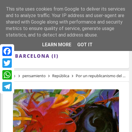
This site uses cookies from Google to deliver its services
and to analyze traffic. Your IP address and user-agent are
shared with Google along with performance and security
metrics to ensure quality of service, generate usage
statistics, and to detect and address abuse.
POR UN REPUBLICANISMO DEL S. XXI:
LEARN MORE
GOT IT
CRÓNICA DE LA BIENNAL DE PENSAMENT
DE BARCELONA (I)
Facebook
Twitter
Inicio
pensamiento
República
Por un republicanismo del s. XXI: crónica de la biennal de pensament de barcelona (I)
WhatsApp
Telegram