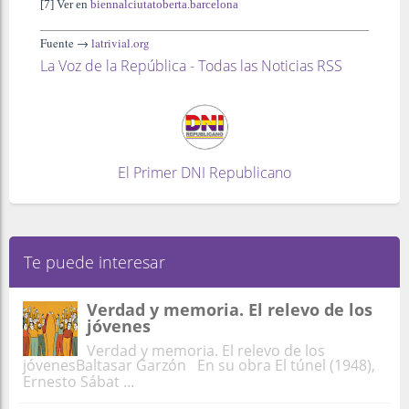
[7] Ver en
biennalciutatoberta.barcelona
Fuente →
latrivial.org
La Voz de la República - Todas las Noticias RSS
El Primer DNI Republicano
Te puede interesar
Verdad y memoria. El relevo de los
jóvenes
Verdad y memoria. El relevo de los
jóvenesBaltasar Garzón En su obra El túnel (1948),
Ernesto Sábat ...