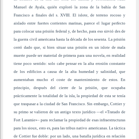
Manuel de Ayala, quién exploró la zona de la bahía de San
Francisco a finales del s. XVIII. El islote, de terreno rocoso y
aislado entre fuertes corrientes marinas, parece el lugar perfecto
para colocar una prisión federal y, de hecho, para eso sirvió des de
la guerra civil americana hasta la década de los sesenta. La prisión
cerró dado que, si bien situar una prisión en un islote de mala
muerte puede ser material de primera para una novela, en realidad
tiene poco sentido: solo cabe pensar en la alta erosión constante
de los edificios a causa de la alta humedad y salinidad, que
aumentaban mucho el coste de mantenimiento de estos. En
principio, después del cierre de la prisión, que ocupaba
prácticamente la totalidad de la isla, la propiedad de esta se tenía
que traspasar a la ciudad de San Francisco. Sin embargo, Cottier y
su primo se valieron de un antigo texto jurídico —el «Tratado de
Fort Laramie»– para reclamar la propiedad de esas infraestructuras
para los sioux, esto es, para las tribus nativo americanas. La táctica
de Cottier fue doble: por un lado, una batalla jurídica en relación