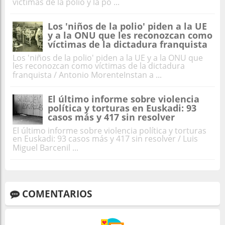
víctimas de la polio y la po ...
Los 'niños de la polio' piden a la UE
y a la ONU que les reconozcan como
víctimas de la dictadura franquista
Los 'niños de la polio' piden a la UE y a la ONU que
les reconozcan como víctimas de la dictadura
franquista / Antonio MorenteInstan a ...
El último informe sobre violencia
política y torturas en Euskadi: 93
casos más y 417 sin resolver
El último informe sobre violencia política y torturas
en Euskadi: 93 casos más y 417 sin resolver / Luis
Miguel Barcenil ...
COMENTARIOS