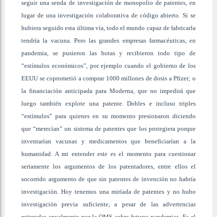
seguir una senda de investigación de monopolio de patentes, en
lugar de una investigación colaborativa de código abierto. Si se
hubiera seguido esta última vía, todo el mundo capaz de fabricarla
tendría la vacuna. Pero las grandes empresas farmacéuticas, en
pandemia, se pusieron las botas y recibieron todo tipo de
“estímulos económicos”, por ejemplo cuando el gobierno de los
EEUU se coprometió a comprar 1000 millones de dosis a Pfizer; o
la financiación anticipada para Moderna, que no impedirá que
luego también explote una patente. Dobles e incluso triples
“estímulos” para quienes en su momento presionaron diciendo
que “merecían” un sistema de patentes que los protegiera porque
inventarían vacunas y medicamentos que beneficiarían a la
humanidad. A mi entender este es el momento para cuestionar
seriamente los argumentos de los patentadores, entre ellos el
socorrido argumento de que sin patentes de invención no habría
investigación. Hoy tenemos una miríada de patentes y no hubo
investigación previa suficiente, a pesar de las advertencias
reiteradas anualmente por la OMS sobre futuras pandemias. Es el