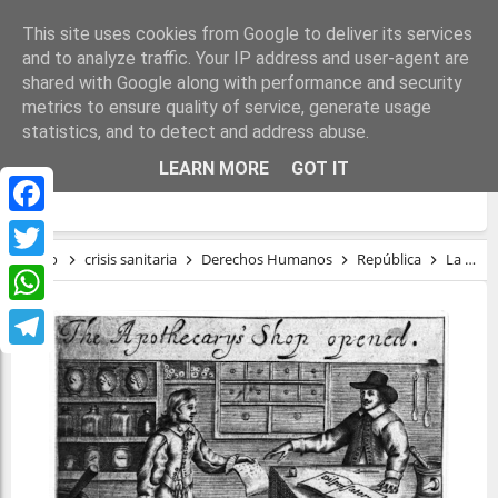
This site uses cookies from Google to deliver its services
and to analyze traffic. Your IP address and user-agent are
shared with Google along with performance and security
metrics to ensure quality of service, generate usage
statistics, and to detect and address abuse.
LA REPÚBLICA DE LA CIENCIA Y LOS
LEARN MORE
GOT IT
DERECHOS HUMANOS EN LA PANDEMIA
Facebook
Inicio
crisis sanitaria
Derechos Humanos
República
La república de la ciencia y los derechos humanos en la pandemia
Twitter
WhatsApp
Telegram