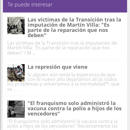
Te puede interesar
Las víctimas de la Transición tras la
imputación de Martín Villa: "Es
parte de la reparación que nos
deben"
Las víctimas de la Transición tras la imputación de
Martín Villa: "Es parte de la reparación que nos
deben" / M ...
La represión que viene
Si alguien aún tenía la esperanza de que
con el nuevo año dejaríamos atrás todos
los problemas y volveríamos a la normalidad™, que
se ...
"El franquismo solo administró la
vacuna contra la polio a hijos de los
vencedores"
"El franquismo solo administró la vacuna contra la
polio a hijos de los vencedores" Recientemente las