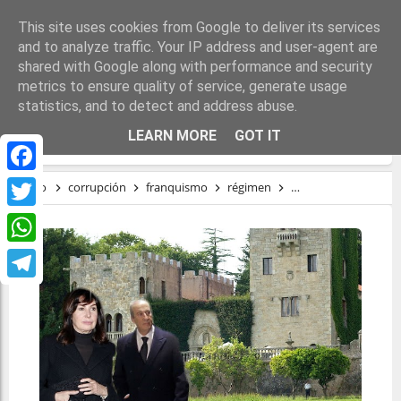
This site uses cookies from Google to deliver its services
and to analyze traffic. Your IP address and user-agent are
shared with Google along with performance and security
metrics to ensure quality of service, generate usage
statistics, and to detect and address abuse.
EL FRANQUISMO QUE NO CESA
LEARN MORE
GOT IT
Facebook
Inicio
corrupción
franquismo
régimen
tardofranquismo
Twitter
WhatsApp
Telegram