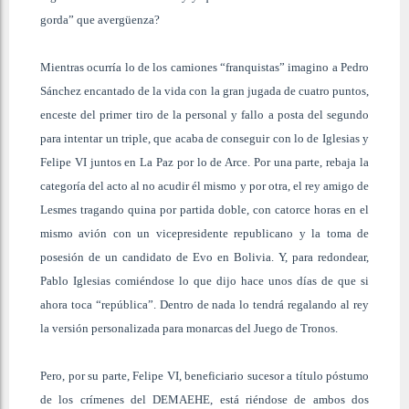
gorda” que avergüenza?
Mientras ocurría lo de los camiones “franquistas” imagino a Pedro
Sánchez encantado de la vida con la gran jugada de cuatro puntos,
enceste del primer tiro de la personal y fallo a posta del segundo
para intentar un triple, que acaba de conseguir con lo de Iglesias y
Felipe VI juntos en La Paz por lo de Arce. Por una parte, rebaja la
categoría del acto al no acudir él mismo y por otra, el rey amigo de
Lesmes tragando quina por partida doble, con catorce horas en el
mismo avión con un vicepresidente republicano y la toma de
posesión de un candidato de Evo en Bolivia. Y, para redondear,
Pablo Iglesias comiéndose lo que dijo hace unos días de que si
ahora toca “república”. Dentro de nada lo tendrá regalando al rey
la versión personalizada para monarcas del Juego de Tronos.
Pero, por su parte, Felipe VI, beneficiario sucesor a título póstumo
de los crímenes del DEMAEHE, está riéndose de ambos dos