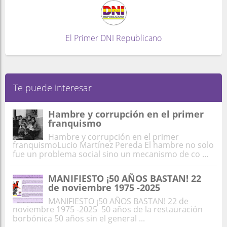
El Primer DNI Republicano
Te puede interesar
Hambre y corrupción en el primer
franquismo
Hambre y corrupción en el primer
franquismoLucio Martínez Pereda El hambre no solo
fue un problema social sino un mecanismo de co ...
MANIFIESTO ¡50 AÑOS BASTAN! 22
de noviembre 1975 -2025
MANIFIESTO ¡50 AÑOS BASTAN! 22 de
noviembre 1975 -2025 50 años de la restauración
borbónica 50 años sin el general ...