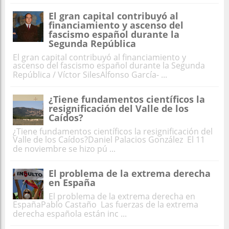
El gran capital contribuyó al
financiamiento y ascenso del
fascismo español durante la
Segunda República
El gran capital contribuyó al financiamiento y
ascenso del fascismo español durante la Segunda
República / Víctor SilesAlfonso García- ...
¿Tiene fundamentos científicos la
resignificación del Valle de los
Caídos?
¿Tiene fundamentos científicos la resignificación del
Valle de los Caídos?Daniel Palacios González El 11
de noviembre se hizo pú ...
El problema de la extrema derecha
en España
El problema de la extrema derecha en
EspañaPablo Castaño Las fuerzas de la extrema
derecha española están inc ...