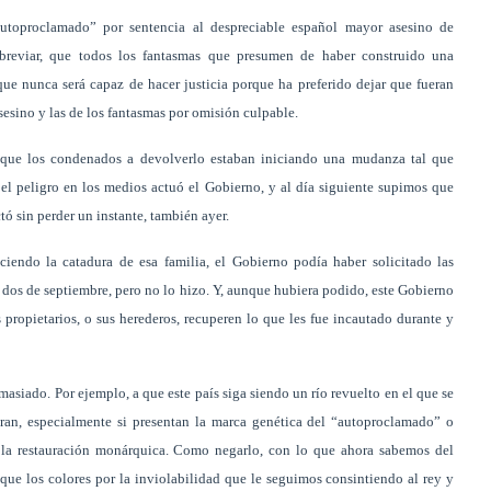
toproclamado” por sentencia al despreciable español mayor asesino de
reviar, que todos los fantasmas que presumen de haber construido una
ue nunca será capaz de hacer justicia porque ha preferido dejar que fueran
sesino y las de los fantasmas por omisión culpable.
s que los condenados a devolverlo estaban iniciando una mudanza tal que
el peligro en los medios actuó el Gobierno, y al día siguiente supimos que
ctó sin perder un instante, también ayer.
ciendo la catadura de esa familia, el Gobierno podía haber solicitado las
o dos de septiembre, pero no lo hizo. Y, aunque hubiera podido, este Gobierno
propietarios, o sus herederos, recuperen lo que les fue incautado durante y
iado. Por ejemplo, a que este país siga siendo un río revuelto en el que se
ran, especialmente si presentan la marca genética del “autoproclamado” o
e la restauración monárquica. Como negarlo, con lo que ahora sabemos del
que los colores por la inviolabilidad que le seguimos consintiendo al rey y