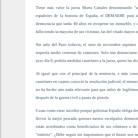
Tiene más valor la jueza Marta Canales denominando “au
españoles de la historia de España, el DEMAEHE para ab
democracia que tarda 40 años en recuperar un inmueble, y q
falleciendo la mayoría de sus víctimas, las del citado mayor a
Sin salir del Pazo todavía, el siete de noviembre supimo
requería medio centenar de camiones. Solo tras denunciarse 
ayer, día 9, pediría medidas cautelares a la jueza, quien las di
Al igual que con el principal de la sentencia, y más cono
cautelares en cuanto conoció la resolución judicial, el mism
no ha hecho aún nada relevante para que miles de legítimos 
después de la guerra civil a punta de pistola.
Cosas como estas suceden porque gobernar España obliga demas
lleven la mejor pescada quienes menos escrúpulos demuest
están acreditados como beneficiarios de sus crímenes o d
“emérito”. ¿Debe seguir sin importarnos que el futuro nos sa