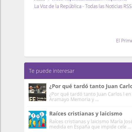
La Voz de la República - Todas las Noticias RSS
El Prim
Te puede interesar
¿Por qué tardó tanto Juan Carlo
¿Por qué tardó tanto Juan Carlos I en
Aramayo Memoria y ...
Raíces cristianas y laicismo
Raíces cristianas y laicismo María Jos
medida en España que impide cele ...