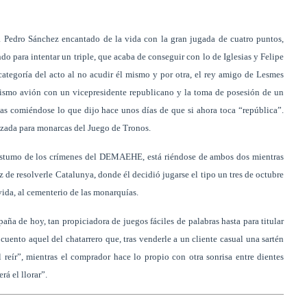
a Pedro Sánchez encantado de la vida con la gran jugada de cuatro puntos,
ndo para intentar un triple, que acaba de conseguir con lo de Iglesias y Felipe
 categoría del acto al no acudir él mismo y por otra, el rey amigo de Lesmes
mismo avión con un vicepresidente republicano y la toma de posesión de un
ias comiéndose lo que dijo hace unos días de que si ahora toca “república”.
lizada para monarcas del Juego de Tronos.
o póstumo de los crímenes del DEMAEHE, está riéndose de ambos dos mientras
e resolverle Catalunya, donde él decidió jugarse el tipo un tres de octubre
vida, al cementerio de las monarquías.
paña de hoy, tan propiciadora de juegos fáciles de palabras hasta para titular
 cuento aquel del chatarrero que, tras venderle a un cliente casual una sartén
l reír”, mientras el comprador hace lo propio con otra sonrisa entre dientes
á el llorar”.