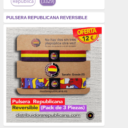
República
(3329)
corrupción
(3266)
PULSERA REPUBLICANA REVERSIBLE
fascismo
(2677)
tardofranquismo
(2320)
Actualidad
(2319)
monarquía
(2253)
borbones
(2176)
Cultura
(2163)
Guerra
(1674)
genocidio
(1234)
mujer
(1070)