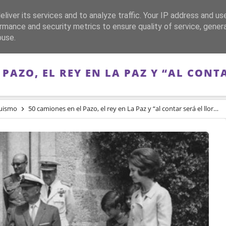
liver its services and to analyze traffic. Your IP address and us
CA
FRANQUISMO
GUERRA DE ESPAÑA
MEMORIA
rmance and security metrics to ensure quality of service, gene
buse.
 PAZO, EL REY EN LA PAZ Y “AL CONT
uismo
50 camiones en el Pazo, el rey en La Paz y “al contar será el llorar”