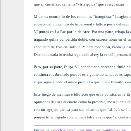
que en castellano se llama “vista gorda” que avergüenza?
Mientras ocurría lo de los camiones “franquistas” imagino 
enceste del primer tiro de la personal y fallo a posta del segu
VI juntos en La Paz por lo de Arce. Por una parte, rebaja la
tragando quina por partida doble, con catorce horas en el 
candidato de Evo en Bolivia. Y, para redondear, Pablo Igles
Dentro de nada lo tendrá regalando al rey la versión persona
Pero, por su parte, Felipe VI, beneficiario sucesor a títul
continúa encabronado porque este gobierno tampoco es capaz d
y que sigue siendo el único problema que puede llevarlo, en 
Este juego de mentiras e idioteces que es la política en la Es
opiniones del tres al cuarto como la presente, me recuerda el
con un agujero piensa para sus adentros que “al freír será e
porque le ha pagado con moneda falsa y sabe que “al contar ser
Fuente →
colectivorepublicanoamachado.wordpress.com