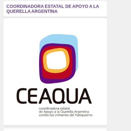
antifascismo
(1006)
COORDINADORA ESTATAL DE APOYO A LA
QUERELLA ARGENTINA
Eventos
(914)
Historia
(752)
Crímenes del franquismo
(721)
dictadura
(699)
Feminismo
(607)
neofranquismo
(567)
Justicia Universal
(527)
Derechos Humanos
(522)
Nacionalcatolicismo
(514)
Exilio
(506)