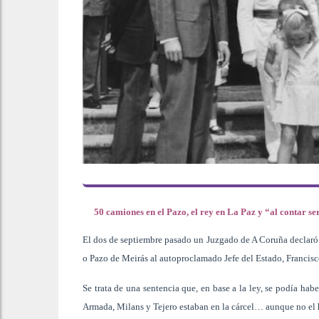
50 camiones en el Pazo, el rey en La Paz y “al contar ser
El dos de septiembre pasado un Juzgado de A Coruña declaró 
o Pazo de Meirás al autoproclamado Jefe del Estado, Francisc
Se trata de una sentencia que, en base a la ley, se podía ha
Armada, Milans y Tejero estaban en la cárcel… aunque no el h