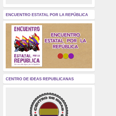
revolución
(312)
América Latina
(305)
ENCUENTRO ESTATAL POR LA REPÚBLICA
Exhumación
(304)
Golpe de Estado
(304)
Brigadas Internacionales
(303)
pensamiento
(294)
Revisionismo
(289)
La Transición
(275)
CENTRO DE IDEAS REPUBLICANAS
presos políticos
(273)
educación pública
(270)
La Izquierda
(260)