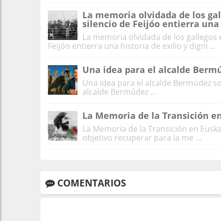
La memoria olvidada de los gal
silencio de Feijóo entierra una 
La memoria olvidada de los gallegos 
Feijóo entierra una historia de exilio y digni ...
Una idea para el alcalde Ber
Una idea para el alcalde Bermúdez s
alcalde Bermúdez ...
La Memoria de la Transición en
La Memoria de la Transición en Euskal
objetivo recuperar para la me ...
COMENTARIOS