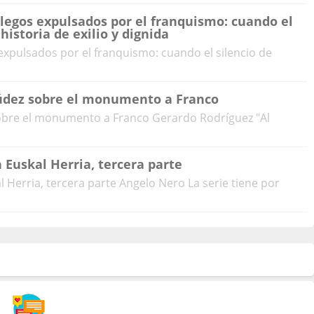
legos expulsados por el franquismo: cuando el
historia de exilio y dignida
expulsados por el franquismo: cuando el silencio de
múdez sobre el monumento a Franco
obre el monumento a Franco Gerardo Rodríguez "Al
 Euskal Herria, tercera parte
 Herria, tercera parte Angelo Nero La serie tiene por