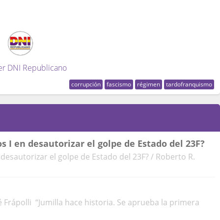
er DNI Republicano
corrupción
fascismo
régimen
tardofranquismo
s I en desautorizar el golpe de Estado del 23F?
 desautorizar el golpe de Estado del 23F? / Roberto R.
é Frápolli “Jumilla hace historia. Se aprueba la primera