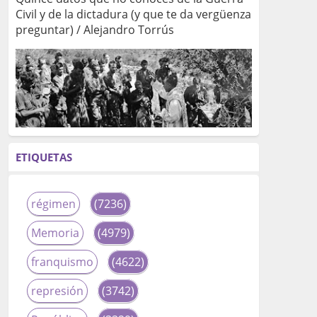
Civil y de la dictadura (y que te da vergüenza
preguntar) / Alejandro Torrús
ETIQUETAS
régimen
(7236)
Memoria
(4979)
franquismo
(4622)
represión
(3742)