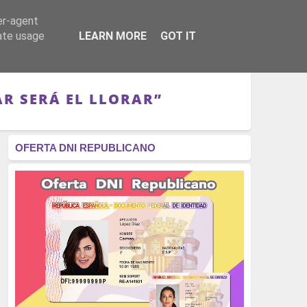
er-agent
RÉGIMEN - MONARQUÍA
CULTURA - LIBROS
rate usage
LEARN MORE
GOT IT
AR SERÁ EL LLORAR”
OFERTA DNI REPUBLICANO