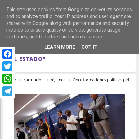
This site uses cookies from Google to deliver its services
and to analyze traffic. Your IP address and user-agent are
shared with Google along with performance and security
metrics to ensure quality of service, generate usage
statistics, and to detect and address abuse.
ONCE FORMACIONES POLÍTICAS PIDEN EN
LEARN MORE
GOT IT
EL CONGRESO INVESTIGAR LAS “CLOACAS
DEL ESTADO”
Facebook
Twitter
Inicio
corrupción
régimen
Once formaciones políticas piden en el Congreso investigar las “cloacas del estado”
WhatsApp
Telegram