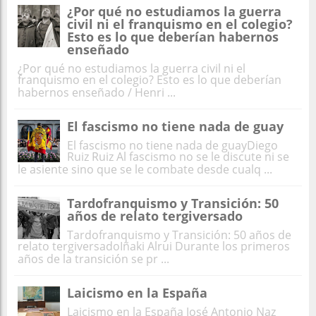
¿Por qué no estudiamos la guerra
civil ni el franquismo en el colegio?
Esto es lo que deberían habernos
enseñado
¿Por qué no estudiamos la guerra civil ni el
franquismo en el colegio? Esto es lo que deberían
habernos enseñado / Henri ...
El fascismo no tiene nada de guay
El fascismo no tiene nada de guayDiego
Ruiz Ruiz Al fascismo no se le discute ni se
le asiente sino que se le combate desde cualq ...
Tardofranquismo y Transición: 50
años de relato tergiversado
Tardofranquismo y Transición: 50 años de
relato tergiversadoIñaki Alrui Durante los primeros
años de la transición se pr ...
Laicismo en la España
Laicismo en la España José Antonio Naz