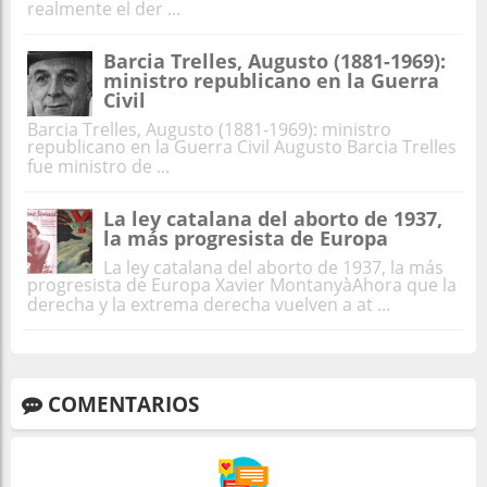
realmente el der ...
Barcia Trelles, Augusto (1881-1969):
ministro republicano en la Guerra
Civil
Barcia Trelles, Augusto (1881-1969): ministro
republicano en la Guerra Civil Augusto Barcia Trelles
fue ministro de ...
La ley catalana del aborto de 1937,
la más progresista de Europa
La ley catalana del aborto de 1937, la más
progresista de Europa Xavier MontanyàAhora que la
derecha y la extrema derecha vuelven a at ...
COMENTARIOS