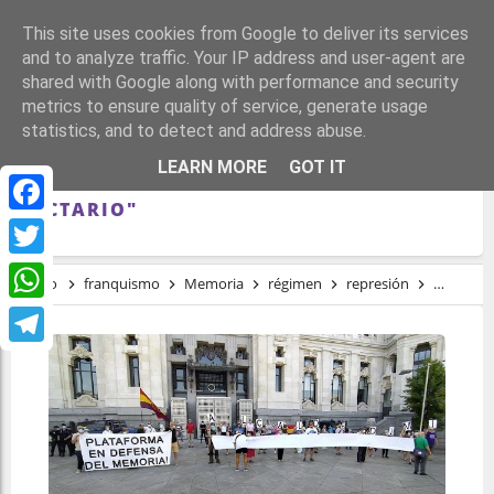
This site uses cookies from Google to deliver its services
and to analyze traffic. Your IP address and user-agent are
shared with Google along with performance and security
metrics to ensure quality of service, generate usage
statistics, and to detect and address abuse.
FAMILIARES DE VÍCTIMAS DE FRANCO
LEARN MORE
GOT IT
ACUSAN A ALMEIDA DE "REVANCHISTA Y
SECTARIO"
Facebook
Twitter
Inicio
franquismo
Memoria
régimen
represión
tardofra
WhatsApp
Telegram