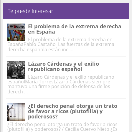
Te puede interesar
El problema de la extrema derecha
en España
El problema de la extrema derecha en
EspañaPablo Castaño Las fuerzas de la extrema
derecha española están inc ...
Lázaro Cárdenas y el exilio
republicano español
Lázaro Cárdenas y el exilio republicano
españolMaría TorresLázaro Cárdenas siempre
mantuvo una firme posición de defensa de los
derech ...
¿El derecho penal otorga un trato
de favor a ricos (plutofilia) y
poderosos?
¿El derecho penal otorga un trato de favor a ricos
(plutofilia) y poderosos? / Cecilia Cuervo Nieto ¿Es