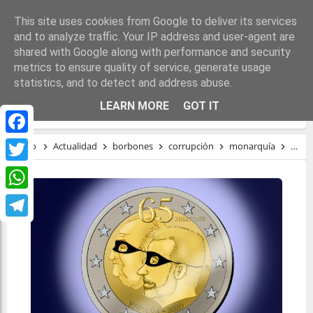
This site uses cookies from Google to deliver its services
and to analyze traffic. Your IP address and user-agent are
shared with Google along with performance and security
metrics to ensure quality of service, generate usage
statistics, and to detect and address abuse.
CRISIS DE SISTEMA Y REY CANALLA
LEARN MORE
GOT IT
Facebook
Inicio
Actualidad
borbones
corrupción
monarquía
régi
Twitter
WhatsApp
Telegram