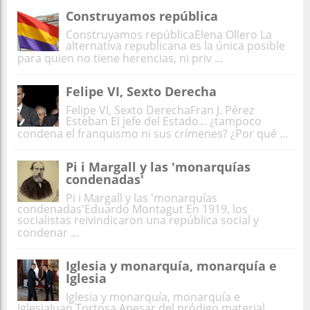
Construyamos república
Construyamos repúblicaElena Ollero La
alternativa republicana es la única posible
para quien no tiene herencias, ni priv ...
Felipe VI, Sexto Derecha
Felipe VI, Sexto DerechaFran J. Pérez
Esteban El jefe del Estado... ¿tampoco
condena el franquismo ni sus crímenes? ¿Por qué ...
Pi i Margall y las 'monarquías
condenadas'
Pi i Margall y las 'monarquías
condenadas'Eduardo Montagut En 1919, los
socialistas reivindicaron una república social y
condenar ...
Iglesia y monarquía, monarquía e
Iglesia
Iglesia y monarquía, monarquía e
IglesiaJuan Tortosa Apesar del pródigo material