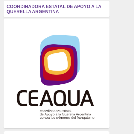
antifascismo
(1006)
COORDINADORA ESTATAL DE APOYO A LA
QUERELLA ARGENTINA
Eventos
(914)
Historia
(752)
Crímenes del franquismo
(721)
dictadura
(699)
Feminismo
(607)
neofranquismo
(567)
Justicia Universal
(527)
Derechos Humanos
(522)
Nacionalcatolicismo
(514)
Exilio
(506)