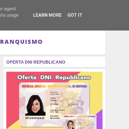
er-agent
RÉGIMEN - MONARQUÍA
CULTURA - LIBROS
rate usage
LEARN MORE
GOT IT
 FRANQUISMO
OFERTA DNI REPUBLICANO