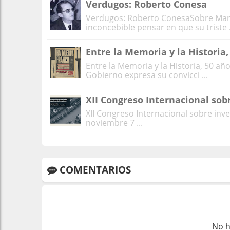
Verdugos: Roberto Conesa
Verdugos: Roberto ConesaSobre Maria
inconcebible pensar en que su triste .
Entre la Memoria y la Historia
Entre la Memoria y la Historia, 50 
Gobierno expresa su convicci ...
XII Congreso Internacional sob
XII Congreso Internacional sobre in
noviembre 7 ...
COMENTARIOS
No h