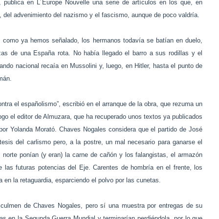
 publica en L´Europe Nouvelle una serie de artículos en los que, en
, del advenimiento del nazismo y el fascismo, aunque de poco valdría.
do, como ya hemos señalado, los hermanos todavía se batían en duelo,
s de una España rota. No había llegado el barro a sus rodillas y el
bando nacional recaía en Mussolini y, luego, en Hitler, hasta el punto de
mán.
ontra el españolismo”, escribió en el arranque de la obra, que rezuma un
go el editor de Almuzara, que ha recuperado unos textos ya publicados
n por Yolanda Morató. Chaves Nogales considera que el partido de José
esis del carlismo pero, a la postre, un mal necesario para ganarse el
 norte ponían (y eran) la carne de cañón y los falangistas, el armazón
 las futuras potencias del Eje. Carentes de hombría en el frente, los
 en la retaguardia, esparciendo el polvo por las cunetas.
culmen de Chaves Nogales, pero sí una muestra por entregas de su
nidas en la Segunda Guerra Mundial y terminarían perdiéndola, por lo que