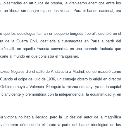
, plasmadas en artículos de prensa, le granjearon enemigos entre los
 un liberal sin sangre roja en las venas. Para el bando nacional, era
.
so que los sociólogos llaman un pequeño burgués liberal”, escribió en el
ra de la Guerra Civil, destilada a cuentagotas en París a partir del
mbién allí, en aquella Francia convertida en una aparente fachada que
licarle al mundo en qué consistía el franquismo.
Chaves Nogales dio el salto de Andalucía a Madrid, donde maduró como
Cuando el golpe de julio de 1936, un consejo obrero lo erigió en director
 Gobierno huyó a Valencia. Él siguió la misma estela y, ya en la capital
clarividente y premonitoria con la independencia, la ecuanimidad y, en
u victoria no había llegado, pero la lucidez del autor de la magnífica
vislumbrar cómo sería el futuro a partir del barniz ideológico de los