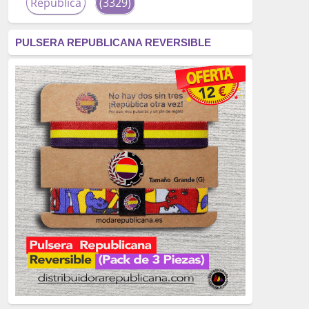
República
(3329)
corrupción
(3266)
PULSERA REPUBLICANA REVERSIBLE
fascismo
(2677)
tardofranquismo
(2320)
Actualidad
(2319)
monarquía
(2253)
borbones
(2176)
Cultura
(2163)
Guerra
(1674)
genocidio
(1234)
mujer
(1070)