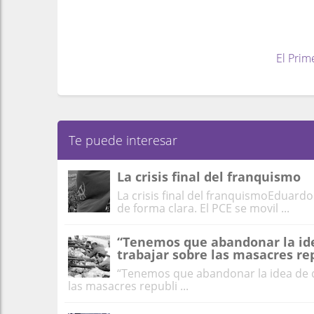
El Prim
Te puede interesar
La crisis final del franquismo
La crisis final del franquismoEduar
de forma clara. El PCE se movil ...
“Tenemos que abandonar la ide
trabajar sobre las masacres re
“Tenemos que abandonar la idea de q
las masacres republi ...