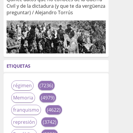
Civil y de la dictadura (y que te da vergüenza
preguntar) / Alejandro Torrús
ETIQUETAS
régimen
(7236)
Memoria
(4979)
franquismo
(4622)
represión
(3742)