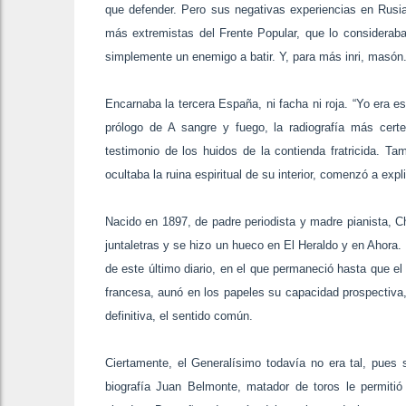
que defender. Pero sus negativas experiencias en Rusia
más extremistas del Frente Popular, que lo consideraban
simplemente un enemigo a batir. Y, para más inri, masón
Encarnaba la tercera España, ni facha ni roja. “Yo era e
prólogo de A sangre y fuego, la radiografía más certe
testimonio de los huidos de la contienda fratricida. Ta
ocultaba la ruina espiritual de su interior, comenzó a exp
Nacido en 1897, de padre periodista y madre pianista, 
juntaletras y se hizo un hueco en El Heraldo y en Ahora. 
de este último diario, en el que permaneció hasta que el
francesa, aunó en los papeles su capacidad prospectiva, 
definitiva, el sentido común.
Ciertamente, el Generalísimo todavía no era tal, pues s
biografía Juan Belmonte, matador de toros le permitió 