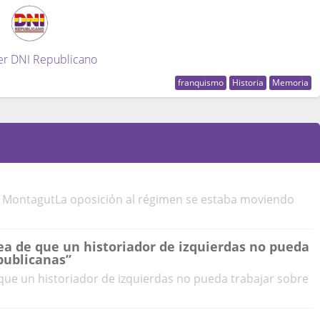
er DNI Republicano
franquismo
Historia
Memoria
do MontagutLa oposición al régimen se estaba moviendo
a de que un historiador de izquierdas no pueda
publicanas”
ue un historiador de izquierdas no pueda trabajar sobre