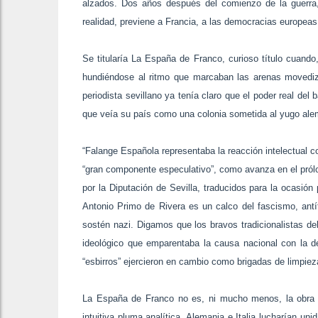
alzados. Dos años después del comienzo de la guerra,
realidad, previene a Francia, a las democracias europeas
Se titularía La España de Franco, curioso título cuan
hundiéndose al ritmo que marcaban las arenas movediza
periodista sevillano ya tenía claro que el poder real del 
que veía su país como una colonia sometida al yugo ale
“Falange Española representaba la reacción intelectual c
“gran componente especulativo”, como avanza en el prólo
por la Diputación de Sevilla, traducidos para la ocasió
Antonio Primo de Rivera es un calco del fascismo, antít
sostén nazi. Digamos que los bravos tradicionalistas del
ideológico que emparentaba la causa nacional con la de
“esbirros” ejercieron en cambio como brigadas de limpieza
La España de Franco no es, ni mucho menos, la obra 
intuitiva pluma analítica. Alemania e Italia lucharían u