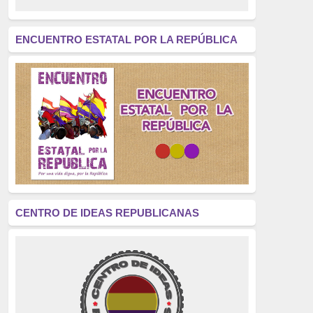
revolución
(312)
América Latina
(305)
ENCUENTRO ESTATAL POR LA REPÚBLICA
Exhumación
(304)
Golpe de Estado
(304)
Brigadas Internacionales
(303)
pensamiento
(294)
Revisionismo
(289)
La Transición
(275)
CENTRO DE IDEAS REPUBLICANAS
presos políticos
(273)
educación pública
(270)
La Izquierda
(260)