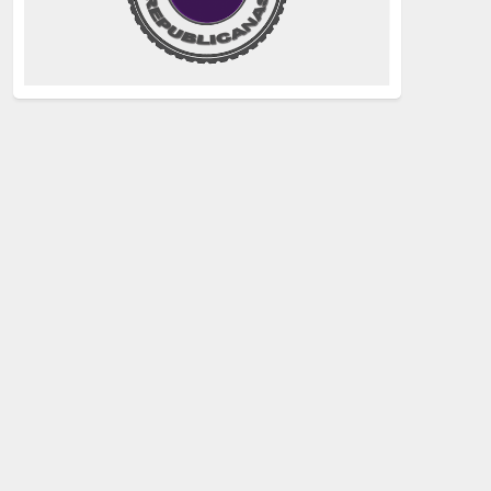
justicia
(258)
Holocausto
(239)
Maquis
(237)
capitalismo
(228)
crisis sanitaria
(228)
Catalunya Proces
(227)
Lucha de clases
(211)
comunismo
(208)
bebés robados
(199)
Imperialismo
(189)
LGTBIQ
(181)