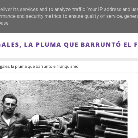
liver its services and to analyze traffic. Your IP address and us
CA
FRANQUISMO
GUERRA DE ESPAÑA
MEMORIA
rmance and security metrics to ensure quality of service, gene
buse.
ALES, LA PLUMA QUE BARRUNTÓ EL
ales, la pluma que barruntó el franquismo