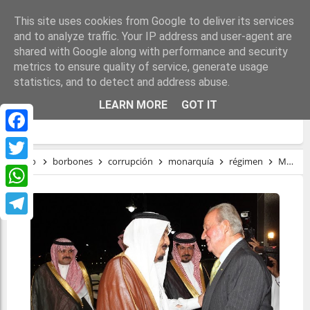
This site uses cookies from Google to deliver its services
and to analyze traffic. Your IP address and user-agent are
shared with Google along with performance and security
metrics to ensure quality of service, generate usage
statistics, and to detect and address abuse.
MONARQUÍA, CORRUPCIÓN E
LEARN MORE
GOT IT
INMUNIDAD
Facebook
Inicio
borbones
corrupción
monarquía
régimen
Monarquía, corrupción e inmunidad
Twitter
WhatsApp
Telegram