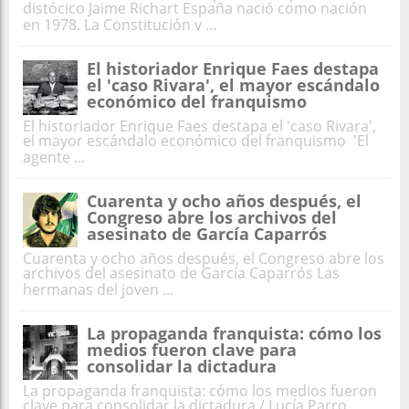
distócico Jaime Richart España nació como nación
en 1978. La Constitución v ...
El historiador Enrique Faes destapa
el 'caso Rivara', el mayor escándalo
económico del franquismo
El historiador Enrique Faes destapa el 'caso Rivara',
el mayor escándalo económico del franquismo 'El
agente ...
Cuarenta y ocho años después, el
Congreso abre los archivos del
asesinato de García Caparrós
Cuarenta y ocho años después, el Congreso abre los
archivos del asesinato de García Caparrós Las
hermanas del joven ...
La propaganda franquista: cómo los
medios fueron clave para
consolidar la dictadura
La propaganda franquista: cómo los medios fueron
clave para consolidar la dictadura / Lucía Parro