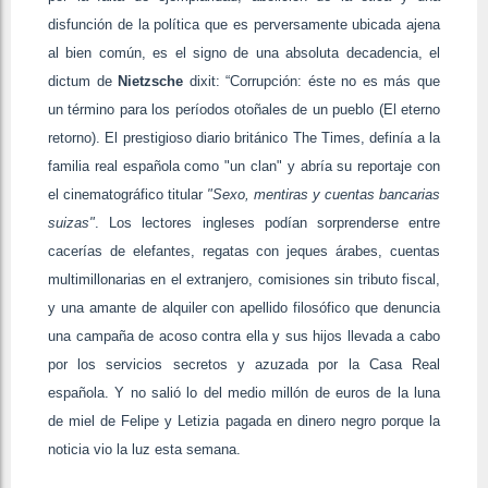
disfunción de la política que es perversamente ubicada ajena
al bien común, es el signo de una absoluta decadencia, el
dictum de
Nietzsche
dixit: “Corrupción: éste no es más que
un término para los períodos otoñales de un pueblo (El eterno
retorno). El prestigioso diario británico The Times, definía a la
familia real española como "un clan" y abría su reportaje con
el cinematográfico titular
"Sexo, mentiras y cuentas bancarias
suizas"
. Los lectores ingleses podían sorprenderse entre
cacerías de elefantes, regatas con jeques árabes, cuentas
multimillonarias en el extranjero, comisiones sin tributo fiscal,
y una amante de alquiler con apellido filosófico que denuncia
una campaña de acoso contra ella y sus hijos llevada a cabo
por los servicios secretos y azuzada por la Casa Real
española. Y no salió lo del medio millón de euros de la luna
de miel de Felipe y Letizia pagada en dinero negro porque la
noticia vio la luz esta semana.