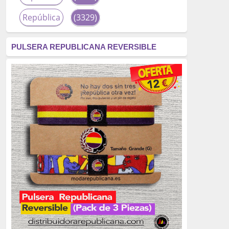
República
(3329)
corrupción
(3266)
PULSERA REPUBLICANA REVERSIBLE
fascismo
(2677)
tardofranquismo
(2320)
Actualidad
(2319)
monarquía
(2253)
borbones
(2176)
Cultura
(2163)
Guerra
(1674)
genocidio
(1234)
mujer
(1070)