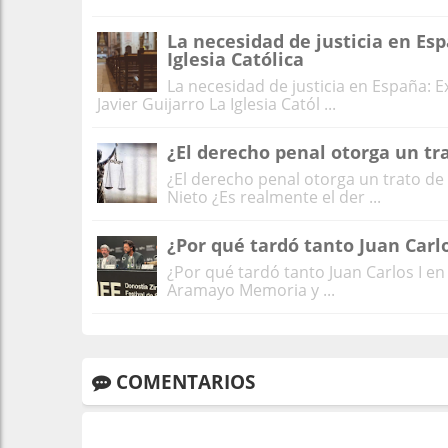
La necesidad de justicia en Esp
Iglesia Católica
La necesidad de justicia en España: Ex
Javier Guijarro La Iglesia Catól ...
¿El derecho penal otorga un trat
¿El derecho penal otorga un trato de f
Nieto ¿Es realmente el der ...
¿Por qué tardó tanto Juan Carlo
¿Por qué tardó tanto Juan Carlos I en
Aramayo Memoria y ...
COMENTARIOS