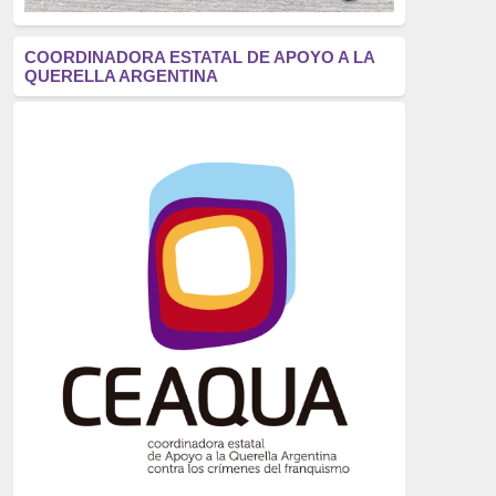
antifascismo
(1006)
COORDINADORA ESTATAL DE APOYO A LA
QUERELLA ARGENTINA
Eventos
(914)
Historia
(752)
Crímenes del franquismo
(721)
dictadura
(699)
Feminismo
(607)
neofranquismo
(567)
Justicia Universal
(527)
Derechos Humanos
(522)
Nacionalcatolicismo
(514)
Exilio
(506)