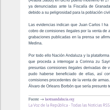
(Arabia Saudí) en dicho puerto motrileño el 17 
ya denunciadas ante la Fiscalía de Granad
debido a su peligrosidad para la población civil
Las evidencias indican que Juan Carlos I ha 
cobro de comisiones ilegales por la venta de
grabaciones publicadas en la prensa se afirma
Medina.
Por todo ello Nación Andaluza y la plataforma
que proceda a interrogar a Corinna zu Sayn-
presuntas comisiones ilegales derivadas de v
pudo haberse beneficiado de ellas, así c
comisiones procedentes de la venta de armas. 
Álvaro de Orleans Borbón que sería presunto te
Fuente →
laotraandalucia.org
La Voz de la República - Todas las Noticias RSS