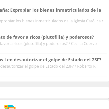
aña: Expropiar los bienes inmatriculados de la
propiar los bienes inmatriculados de la Iglesia Católica /
o de favor a ricos (plutofilia) y poderosos?
avor a ricos (plutofilia) y poderosos? / Cecilia Cuervo
s I en desautorizar el golpe de Estado del 23F?
 desautorizar el golpe de Estado del 23F? / Roberto R.