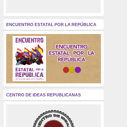
derecho a decidir
(376)
revolución
(312)
América Latina
(305)
ENCUENTRO ESTATAL POR LA REPÚBLICA
Exhumación
(304)
Golpe de Estado
(304)
Brigadas Internacionales
(303)
pensamiento
(294)
Revisionismo
(289)
La Transición
(275)
CENTRO DE IDEAS REPUBLICANAS
presos políticos
(273)
educación pública
(270)