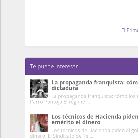
El Prim
Te puede interesar
La propaganda franquista: cómo
dictadura
La propaganda franquista: cómo los m
Parro Pantoja El régime ...
Los técnicos de Hacienda piden
emérito el dinero
Los técnicos de Hacienda piden al go
dinero El Sindicato de Té ...