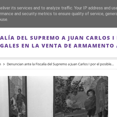
liver its services and to analyze traffic. Your IP address and us
CA
FRANQUISMO
GUERRA DE ESPAÑA
MEMORIA
rmance and security metrics to ensure quality of service, gene
buse.
ALÍA DEL SUPREMO A JUAN CARLOS I 
EGALES EN LA VENTA DE ARMAMENTO 
n
Denuncian ante la Fiscalía del Supremo a Juan Carlos I por el posible cobro de comisiones ilegales en la venta de armamento a Arabia Saudí