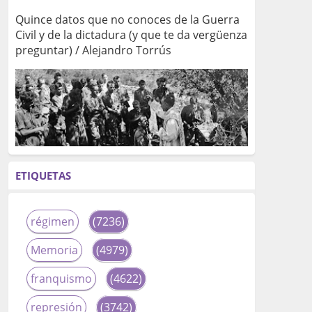
Quince datos que no conoces de la Guerra
Civil y de la dictadura (y que te da vergüenza
preguntar) / Alejandro Torrús
ETIQUETAS
régimen
(7236)
Memoria
(4979)
franquismo
(4622)
represión
(3742)