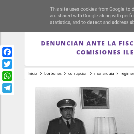
This site uses cookies from Google to de
PORTADA
REPÚBLI
are shared with Google along with perfo
statistics, and to detect and address a
DENUNCIAN ANTE LA FISC
COMISIONES IL
Facebook
Twitter
Inicio
borbones
corrupción
monarquía
régime
WhatsApp
Telegram