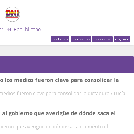
er DNI Republicano
borbones
corrupción
monarquía
régimen
 los medios fueron clave para consolidar la
edios fueron clave para consolidar la dictadura / Lucía
 al gobierno que averigüe de dónde saca el
bierno que averigüe de dónde saca el emérito el