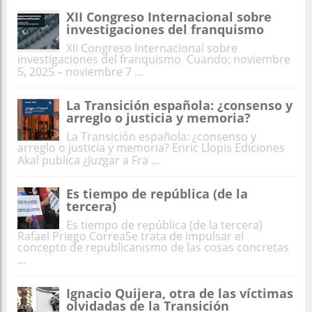
XII Congreso Internacional sobre
investigaciones del franquismo
XII Congreso Internacional sobre
investigaciones del franquismo Cuando: noviembre
5, 2025 – noviembre 7 ...
La Transición española: ¿consenso y
arreglo o justicia y memoria?
La Transición española: ¿consenso y
arreglo o justicia y memoria? Enric Llopis Ediciones
Akal publica ¿Juzgar a Fra ...
Es tiempo de república (de la
tercera)
Es tiempo de república (de la tercera)
Rafael Priego CorreaSe trata de impulsar el
concepto de republicanismo de las cosas concretas
...
Ignacio Quijera, otra de las víctimas
olvidadas de la Transición