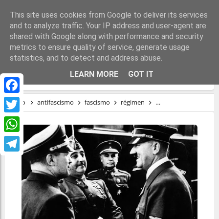
This site uses cookies from Google to deliver its services
and to analyze traffic. Your IP address and user-agent are
shared with Google along with performance and security
metrics to ensure quality of service, generate usage
statistics, and to detect and address abuse.
ANTIFA (EL ANTIFASCISMO)
LEARN MORE
GOT IT
Facebook
Inicio
antifascismo
fascismo
régimen
tardofranquismo
A
Twitter
WhatsApp
Telegram