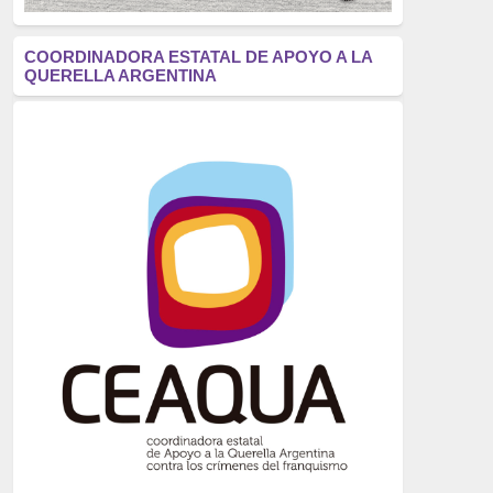
antifascismo
(1006)
COORDINADORA ESTATAL DE APOYO A LA
QUERELLA ARGENTINA
Eventos
(914)
Historia
(752)
Crímenes del franquismo
(721)
dictadura
(699)
Feminismo
(607)
neofranquismo
(567)
Justicia Universal
(527)
Derechos Humanos
(522)
Nacionalcatolicismo
(514)
Exilio
(506)