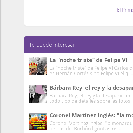
El Prim
Te puede interesar
La “noche triste” de Felipe VI
La “noche triste” de Felipe VI Carlos 
es Hernán Cortés sino Felipe VI el q ...
Bárbara Rey, el rey y la desapar
Bárbara Rey, el rey y la desaparición
todo tipo de detalles sobre las fotos ..
Coronel Martínez Inglés: "la 
Coronel Martínez Inglés: "la monarq
delitos del Borbón ligónLas re ...