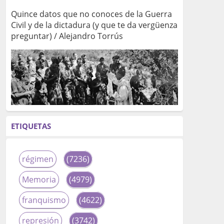
Quince datos que no conoces de la Guerra
Civil y de la dictadura (y que te da vergüenza
preguntar) / Alejandro Torrús
ETIQUETAS
régimen
(7236)
Memoria
(4979)
franquismo
(4622)
represión
(3742)