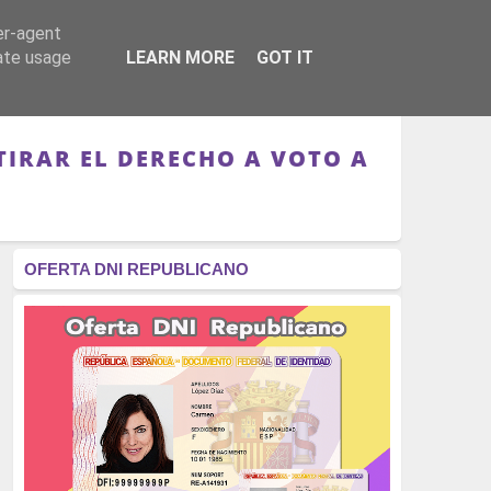
er-agent
RÉGIMEN - MONARQUÍA
CULTURA - LIBROS
rate usage
LEARN MORE
GOT IT
IRAR EL DERECHO A VOTO A
OFERTA DNI REPUBLICANO