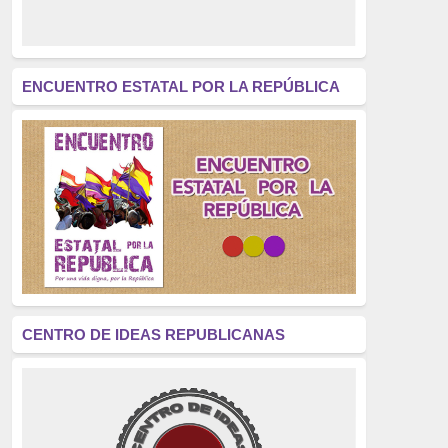
derecho a decidir
(376)
revolución
(312)
América Latina
(305)
ENCUENTRO ESTATAL POR LA REPÚBLICA
Exhumación
(304)
Golpe de Estado
(304)
Brigadas Internacionales
(303)
pensamiento
(294)
Revisionismo
(289)
La Transición
(275)
CENTRO DE IDEAS REPUBLICANAS
presos políticos
(273)
educación pública
(270)