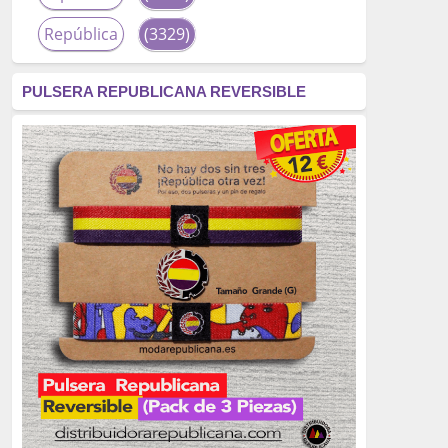
República
(3329)
corrupción
(3266)
PULSERA REPUBLICANA REVERSIBLE
fascismo
(2677)
tardofranquismo
(2320)
Actualidad
(2319)
monarquía
(2253)
borbones
(2176)
Cultura
(2163)
Guerra
(1674)
genocidio
(1234)
mujer
(1070)