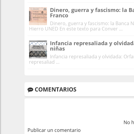
Dinero, guerra y fascismo: la 
Franco
Dinero, guerra y fascismo: la Banca N
Hierro UNED En este texto para Conver ...
Infancia represaliada y olvidad
niñas
Infancia represaliada y olvidada: Orf
represaliad ...
COMENTARIOS
No h
Publicar un comentario