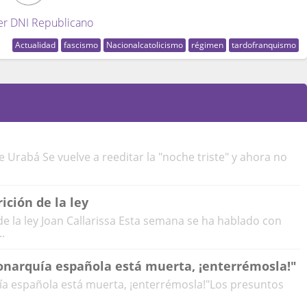
er DNI Republicano
Actualidad
fascismo
Nacionalcatolicismo
régimen
tardofranquismo
de Urabá Se vuelve a reeditar la "noche triste" y ahora no
ición de la ley
 de la ley Joan Callarissa Esta semana se ha hablado con
.
monarquía española está muerta, ¡enterrémosla!"
uía española está muerta, ¡enterrémosla!"Los presuntos