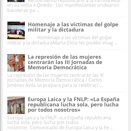
Recibimiento republicano a la Familia Real
en su visita a Oviedo Los manifestantes ondearon
banderas pa ...
Homenaje a las víctimas del golpe
militar y la dictadura
Homenaje a las víctimas del golpe
militar y la dictaduraMarta Elola No podéis imag ...
La represión de las mujeres
centrarán las III Jornadas de
Memoria Democrática
La represión de las mujeres centrarán las III
Jornadas de Memoria Democrática / Carlos
Jiménez Ávila se prepara para la celebraci ...
Europa Laica y la FNLP: «La España
republicana lucha sola, pero lucha
por todos nosotros»
Europa Laica y la FNLP: «La España republicana
lucha sola, pero lucha por todos
nosotros Comunicado de Europa Laica y la Fe ...