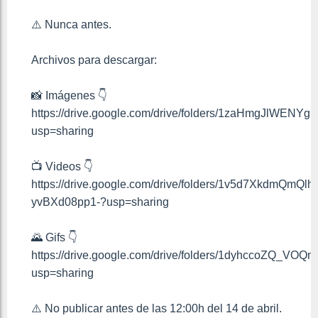
⚠️ Nunca antes.
Archivos para descargar:
📸 Imágenes 👇
https://drive.google.com/drive/folders/1zaHmgJlW
usp=sharing
📺 Videos 👇
https://drive.google.com/drive/folders/1v5d7XkdmQmQlh
yvBXd08pp1-?usp=sharing
🌄 Gifs 👇
https://drive.google.com/drive/folders/1dyhccoZQ_VO
usp=sharing
⚠️ No publicar antes de las 12:00h del 14 de abril.