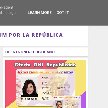
er-agent
RÉGIMEN - MONARQUÍA
CULTURA - LIBROS
rate usage
LEARN MORE
GOT IT
UM POR LA REPÚBLICA
OFERTA DNI REPUBLICANO