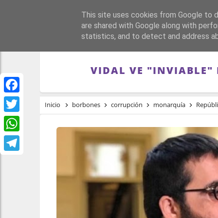
This site uses cookies from Google to de
PORTADA
REPÚBLI
are shared with Google along with perfo
statistics, and to detect and address a
VIDAL VE "INVIABLE
Facebook
Inicio
borbones
corrupción
monarquía
Repúbl
Twitter
WhatsApp
Telegram