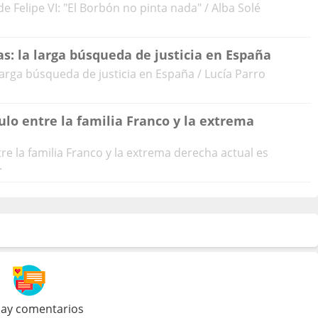
de Felipe VI: "El Borbón no pinta nada" / Alba Solé
as: la larga búsqueda de justicia en España
larga búsqueda de justicia en España / Lucía Parro
ulo entre la familia Franco y la extrema
tre la familia Franco y la extrema derecha actual es
.
ay comentarios