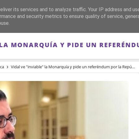
liver its services and to analyze traffic. Your IP address and us
CA
FRANQUISMO
GUERRA DE ESPAÑA
MEMORIA
rmance and security metrics to ensure quality of service, gene
buse.
" LA MONARQUÍA Y PIDE UN REFERÉND
ica
Vidal ve "inviable" la Monarquía y pide un referéndum por la República