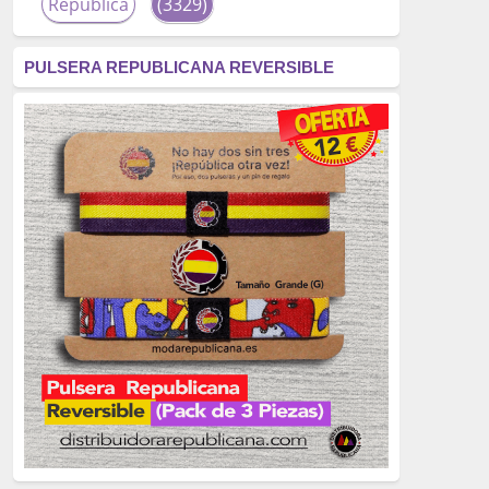
República
(3329)
corrupción
(3266)
PULSERA REPUBLICANA REVERSIBLE
fascismo
(2677)
tardofranquismo
(2320)
Actualidad
(2319)
monarquía
(2253)
borbones
(2176)
Cultura
(2163)
Guerra
(1674)
genocidio
(1234)
mujer
(1070)