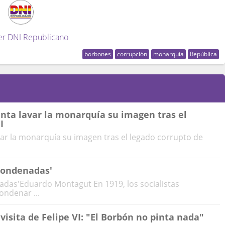
er DNI Republicano
borbones
corrupción
monarquía
República
tenta lavar la monarquía su imagen tras el
I
avar la monarquía su imagen tras el legado corrupto de
 condenadas'
nadas'Eduardo Montagut En 1919, los socialistas
ondenar ...
 visita de Felipe VI: "El Borbón no pinta nada"