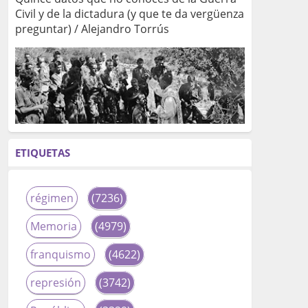
Civil y de la dictadura (y que te da vergüenza
preguntar) / Alejandro Torrús
ETIQUETAS
régimen
(7236)
Memoria
(4979)
franquismo
(4622)
represión
(3742)