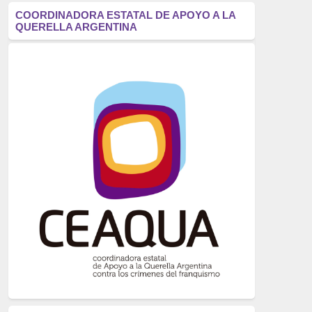
antifascismo
(1006)
COORDINADORA ESTATAL DE APOYO A LA
QUERELLA ARGENTINA
Eventos
(914)
Historia
(752)
Crímenes del franquismo
(721)
dictadura
(699)
Feminismo
(607)
neofranquismo
(567)
Justicia Universal
(527)
Derechos Humanos
(522)
Nacionalcatolicismo
(514)
Exilio
(506)