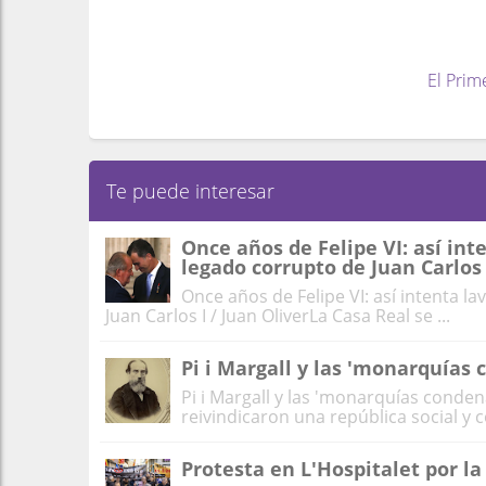
El Prim
Te puede interesar
Once años de Felipe VI: así in
legado corrupto de Juan Carlos 
Once años de Felipe VI: así intenta l
Juan Carlos I / Juan OliverLa Casa Real se ...
Pi i Margall y las 'monarquías
Pi i Margall y las 'monarquías conde
reivindicaron una república social y c
Protesta en L'Hospitalet por la