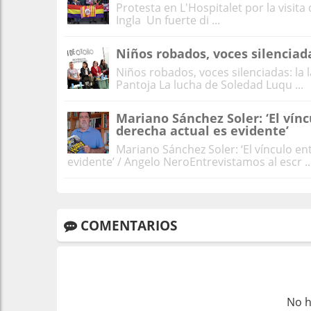
Protesta en L'Hospitalet por la visita 
Ingla Un fuerte di ...
Niños robados, voces silenciad
Niños robados, voces silenciadas: la 
Pantoja La lucha de Soledad Luqu ...
Mariano Sánchez Soler: ‘El vínc
derecha actual es evidente’
Mariano Sánchez Soler: ‘El vínculo en
evidente’ / Angelo NeroEntrevistamos al escr ..
COMENTARIOS
No h