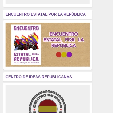
revolución
(312)
América Latina
(305)
ENCUENTRO ESTATAL POR LA REPÚBLICA
Exhumación
(304)
Golpe de Estado
(304)
Brigadas Internacionales
(303)
pensamiento
(294)
Revisionismo
(289)
La Transición
(275)
CENTRO DE IDEAS REPUBLICANAS
presos políticos
(273)
educación pública
(270)
La Izquierda
(260)