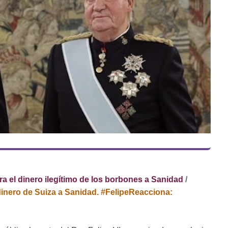
ra el dinero
ilegítimo
de los borbones a Sanidad
/
l dinero de Suiza a Sanidad. #FelipeReacciona: