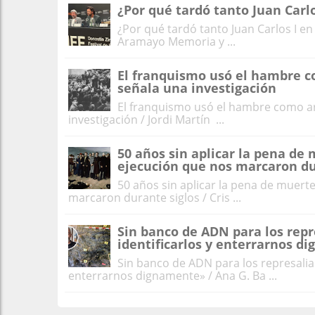
¿Por qué tardó tanto Juan Carlo
¿Por qué tardó tanto Juan Carlos I en
Aramayo Memoria y ...
El franquismo usó el hambre co
señala una investigación
El franquismo usó el hambre como ar
investigación / Jordi Martín ...
50 años sin aplicar la pena de
ejecución que nos marcaron du
50 años sin aplicar la pena de muer
marcaron durante siglos / Cris ...
Sin banco de ADN para los repr
identificarlos y enterrarnos 
Sin banco de ADN para los represalia
enterrarnos dignamente» / Ana G. Ba ...