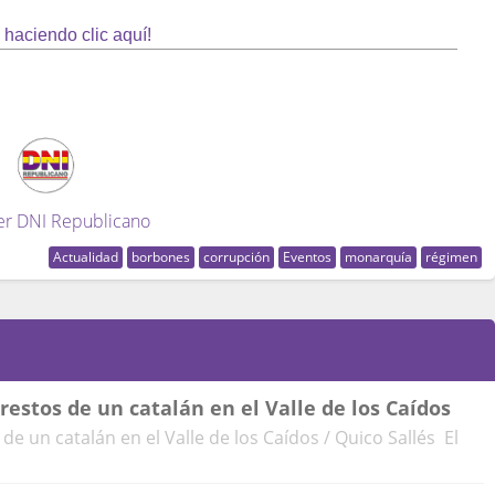
haciendo clic aquí!
er DNI Republicano
Actualidad
borbones
corrupción
Eventos
monarquía
régimen
 restos de un catalán en el Valle de los Caídos
 de un catalán en el Valle de los Caídos / Quico Sallés El