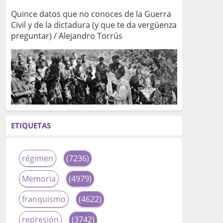
Quince datos que no conoces de la Guerra
Civil y de la dictadura (y que te da vergüenza
preguntar) / Alejandro Torrús
ETIQUETAS
régimen
(7236)
Memoria
(4979)
franquismo
(4622)
represión
(3742)