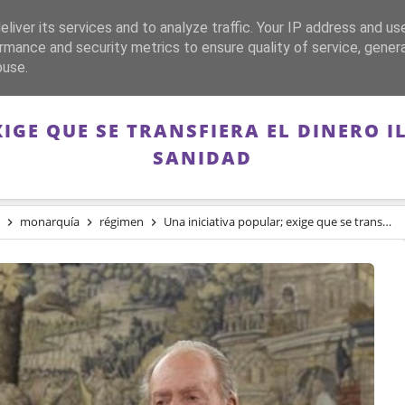
liver its services and to analyze traffic. Your IP address and us
CA
FRANQUISMO
GUERRA DE ESPAÑA
MEMORIA
rmance and security metrics to ensure quality of service, gene
buse.
XIGE QUE SE TRANSFIERA EL DINERO I
SANIDAD
monarquía
régimen
Una iniciativa popular; exige que se transfiera el dinero ilegítimo de los borbones a Sanidad