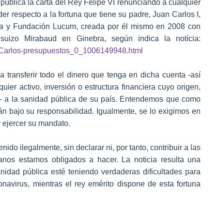
pública la carta del Rey Felipe VI renunciando a cualquier
er respecto a la fortuna que tiene su padre, Juan Carlos I,
ka y Fundación Lucum, creada por él mismo en 2008 con
izo Mirabaud en Ginebra, según indica la notícia:
an-Carlos-presupuestos_0_1006149948.html
 transferir todo el dinero que tenga en dicha cuenta -así
ier activo, inversión o estructura financiera cuyo origen,
les- a la sanidad pública de su país. Entendemos que como
án bajo su responsabilidad. Igualmente, se lo exigimos en
r ejercer su mandato.
do ilegalmente, sin declarar ni, por tanto, contribuir a las
anos estamos obligados a hacer. La noticia resulta una
idad pública esté teniendo verdaderas dificultades para
onavirus, mientras el rey emérito dispone de esta fortuna