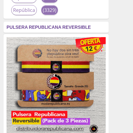
República
(3329)
corrupción
(3266)
PULSERA REPUBLICANA REVERSIBLE
fascismo
(2677)
tardofranquismo
(2320)
Actualidad
(2319)
monarquía
(2253)
borbones
(2176)
Cultura
(2163)
Guerra
(1674)
genocidio
(1234)
mujer
(1070)