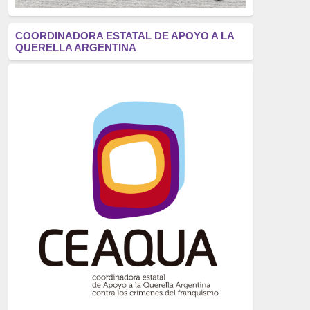
antifascismo
(1006)
COORDINADORA ESTATAL DE APOYO A LA
QUERELLA ARGENTINA
Eventos
(914)
Historia
(752)
Crímenes del franquismo
(721)
dictadura
(699)
Feminismo
(607)
neofranquismo
(567)
Justicia Universal
(527)
Derechos Humanos
(522)
Nacionalcatolicismo
(514)
Exilio
(506)