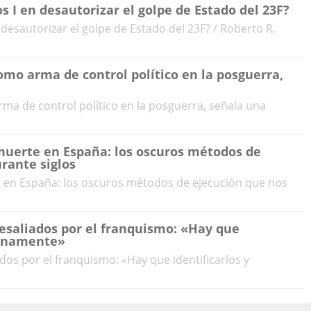
s I en desautorizar el golpe de Estado del 23F?
 desautorizar el golpe de Estado del 23F? / Roberto R.
mo arma de control político en la posguerra,
ma de control político en la posguerra, señala una
 muerte en España: los oscuros métodos de
rante siglos
te en España: los oscuros métodos de ejecución que nos
esaliados por el franquismo: «Hay que
dignamente»
dos por el franquismo: «Hay que identificarlos y