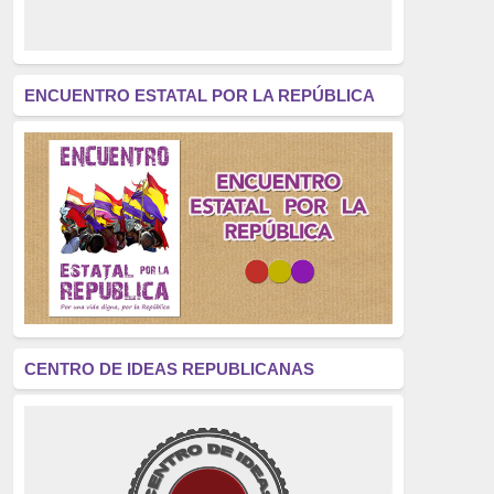
derecho a decidir
(376)
revolución
(312)
América Latina
(305)
ENCUENTRO ESTATAL POR LA REPÚBLICA
Exhumación
(304)
Golpe de Estado
(304)
Brigadas Internacionales
(303)
pensamiento
(294)
Revisionismo
(289)
La Transición
(275)
CENTRO DE IDEAS REPUBLICANAS
presos políticos
(273)
educación pública
(270)