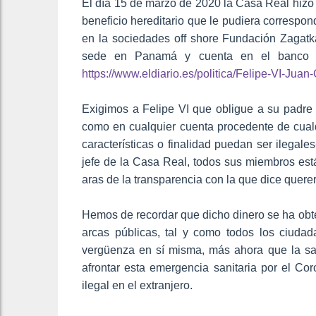
El día 15 de marzo de 2020 la Casa Real hizo 
beneficio hereditario que le pudiera correspond
en la sociedades off shore Fundación Zagat
sede en Panamá y cuenta en el banco su
https://www.eldiario.es/politica/Felipe-VI-Ju
Exigimos a Felipe VI que obligue a su padre a
como en cualquier cuenta procedente de cualqu
características o finalidad puedan ser ilega
jefe de la Casa Real, todos sus miembros est
aras de la transparencia con la que dice quere
Hemos de recordar que dicho dinero se ha obteni
arcas públicas, tal y como todos los ciudad
vergüenza en sí misma, más ahora que la san
afrontar esta emergencia sanitaria por el Cor
ilegal en el extranjero.