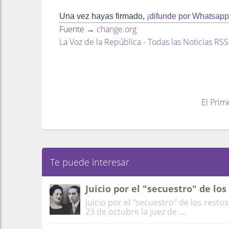
Una vez hayas firmado,
¡difunde por Whatsapp 
Fuente →
change.org
La Voz de la República - Todas las Noticias RSS
El Prim
Te puede interesar
Juicio por el "secuestro" de los
Juicio por el "secuestro" de los restos
23 de octubre la juez de ...