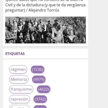
Civil y de la dictadura (y que te da vergüenza
preguntar) / Alejandro Torrús
ETIQUETAS
régimen
(7236)
Memoria
(4979)
franquismo
(4622)
represión
(3742)