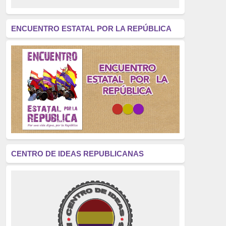
revolución
(312)
América Latina
(305)
ENCUENTRO ESTATAL POR LA REPÚBLICA
Exhumación
(304)
Golpe de Estado
(304)
Brigadas Internacionales
(303)
pensamiento
(294)
Revisionismo
(289)
La Transición
(275)
CENTRO DE IDEAS REPUBLICANAS
presos políticos
(273)
educación pública
(270)
La Izquierda
(260)