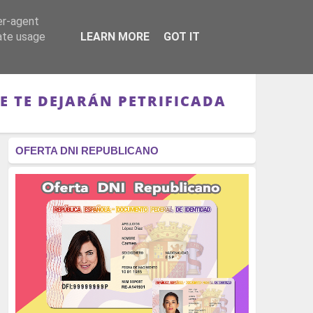
er-agent
RÉGIMEN - MONARQUÍA
CULTURA - LIBROS
rate usage
LEARN MORE
GOT IT
E TE DEJARÁN PETRIFICADA
OFERTA DNI REPUBLICANO