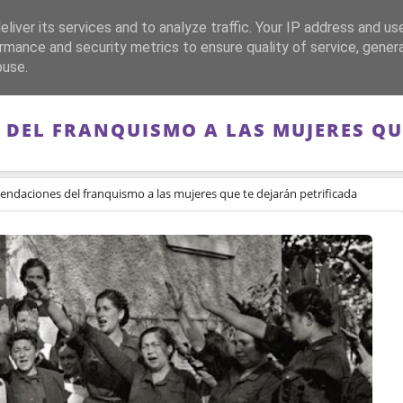
liver its services and to analyze traffic. Your IP address and us
CA
FRANQUISMO
GUERRA DE ESPAÑA
MEMORIA
rmance and security metrics to ensure quality of service, gene
buse.
DEL FRANQUISMO A LAS MUJERES QU
endaciones del franquismo a las mujeres que te dejarán petrificada