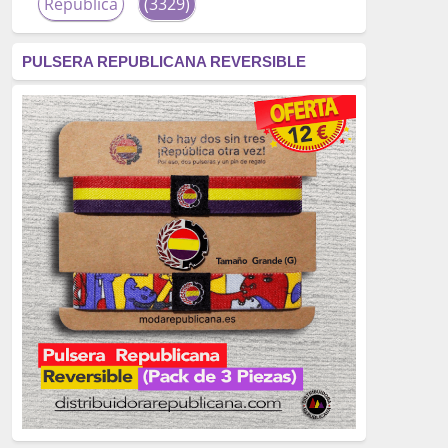
República
(3329)
corrupción
(3266)
PULSERA REPUBLICANA REVERSIBLE
fascismo
(2677)
tardofranquismo
(2320)
Actualidad
(2319)
monarquía
(2253)
borbones
(2176)
Cultura
(2163)
Guerra
(1674)
genocidio
(1234)
mujer
(1070)