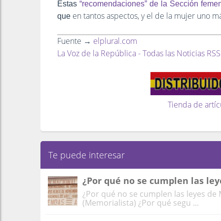
Estas
“recomendaciones” de la Sección femen
en tantos aspectos, y el de la mujer uno má
que
Fuente →
elplural.com
La Voz de la República - Todas las Noticias RSS
Tienda de artíc
Te puede interesar
¿Por qué no se cumplen las le
¿Por qué no se cumplen las leyes d
(Memorialista) ¿Por qué segu ...