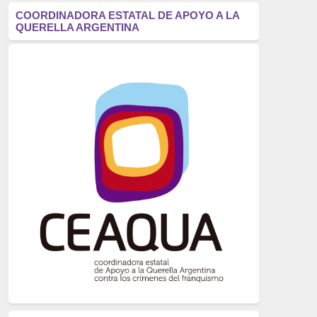
antifascismo
(1006)
COORDINADORA ESTATAL DE APOYO A LA
QUERELLA ARGENTINA
Eventos
(914)
Historia
(752)
Crímenes del franquismo
(721)
dictadura
(699)
Feminismo
(607)
neofranquismo
(567)
Justicia Universal
(527)
Derechos Humanos
(522)
Nacionalcatolicismo
(514)
Exilio
(506)