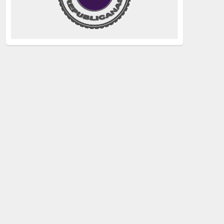
justicia
(258)
Holocausto
(239)
Maquis
(237)
capitalismo
(228)
crisis sanitaria
(228)
Catalunya Proces
(227)
Lucha de clases
(211)
comunismo
(208)
bebés robados
(199)
Imperialismo
(189)
LGTBIQ
(181)