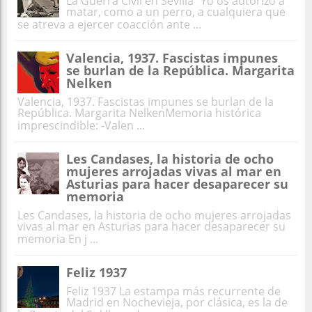
La Guerra Civil en Sevilla "Yo os autorizo a
matar, como a un perro, a cualquiera que
se atreva a ejercer coacción ante ...
Valencia, 1937. Fascistas impunes
se burlan de la República. Margarita
Nelken
Valencia, 1937. Fascistas impunes se burlan de la
República. Margarita NelkenMemoria histórica
imprescindible: -Valen ...
Les Candases, la historia de ocho
mujeres arrojadas vivas al mar en
Asturias para hacer desaparecer su
memoria
Les Candases, la historia de ocho mujeres arrojadas
vivas al mar en Asturias para hacer desaparecer su
memoria En j ...
Feliz 1937
Feliz 1937 La estampa más recurrente de
Madrid en Nochevieja, por clásica, es la de