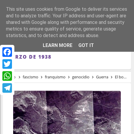
This site uses cookies from Google to deliver its services
and to analyze traffic. Your IP address and user-agent are
shared with Google along with performance and security
metrics to ensure quality of service, generate usage
statistics, and to detect and address abuse.
EL BOMBARDEO OLVIDADO: EL TERROR
LEARN MORE
GOT IT
CAYÓ DEL CIELO SOBRE ALCAÑIZ EN
MARZO DE 1938
Facebook
Twitter
Inicio
fascismo
franquismo
genocidio
Guerra
El bombardeo olvidado: el terror cayó del cielo sobre Alcañiz en marzo de 1938
WhatsApp
Telegram