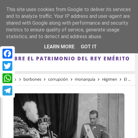
This site uses cookies from Google to deliver its services
and to analyze traffic. Your IP address and user-agent are
shared with Google along with performance and security
metrics to ensure quality of service, generate usage
statistics, and to detect and address abuse.
EL BLOQUE DE LA TRANSICIÓN IMPIDE
LEARN MORE
GOT IT
UNA COMISIÓN DE INVESTIGACIÓN
SOBRE EL PATRIMONIO DEL REY EMÉRITO
Facebook
Twitter
Inicio
borbones
corrupción
monarquía
régimen
El bloque de la Transición impide una comisión de investigación sobre el patrimonio del rey emérito
WhatsApp
Telegram