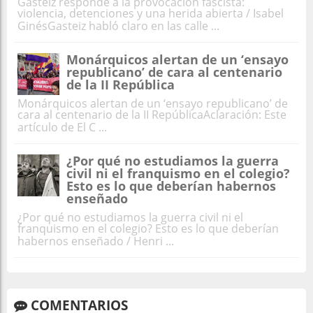
Gasteiz responde a la provocación fascista:
violencia, detenciones y una herida abierta / Isabel
GinésGasteiz habló claro en las calle ...
Monárquicos alertan de un ‘ensayo
republicano’ de cara al centenario
de la II República
Monárquicos alertan de un ‘ensayo republicano’ de
cara al centenario de la II RepúblicaAclaración: Este
artículo de El C ...
¿Por qué no estudiamos la guerra
civil ni el franquismo en el colegio?
Esto es lo que deberían habernos
enseñado
¿Por qué no estudiamos la guerra civil ni el
franquismo en el colegio? Esto es lo que deberían
habernos enseñado / Henri ...
COMENTARIOS