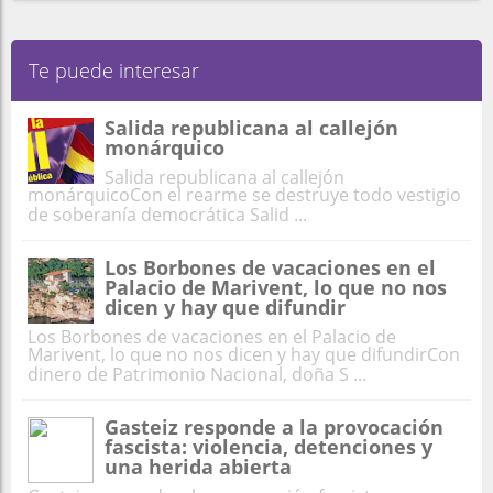
Te puede interesar
Salida republicana al callejón
monárquico
Salida republicana al callejón
monárquicoCon el rearme se destruye todo vestigio
de soberanía democrática Salid ...
Los Borbones de vacaciones en el
Palacio de Marivent, lo que no nos
dicen y hay que difundir
Los Borbones de vacaciones en el Palacio de
Marivent, lo que no nos dicen y hay que difundirCon
dinero de Patrimonio Nacional, doña S ...
Gasteiz responde a la provocación
fascista: violencia, detenciones y
una herida abierta