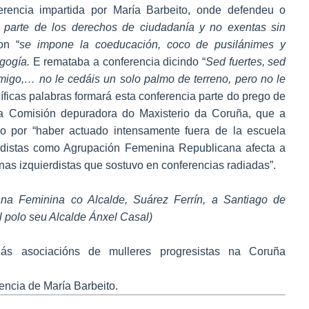
erencia impartida por María Barbeito, onde defendeu o
 parte de los derechos de ciudadanía y no exentas sin
on “
se impone la coeducación, coco de pusilánimes y
agogía.
E remataba a conferencia dicindo “
Sed fuertes, sed
igo,… no le cedáis un solo palmo de terreno, pero no le
íficas palabras formará esta conferencia parte do prego de
la Comisión depuradora do Maxisterio da Coruña, que a
o por “haber actuado intensamente fuera de la escuela
erdistas como Agrupación Femenina Republicana afecta a
as izquierdistas que sostuvo en conferencias radiadas”.
ana Feminina co Alcalde, Suárez Ferrín, a Santiago de
l polo seu Alcalde Ánxel Casal)
 ás asociacións de mulleres progresistas na Coruña
encia de María Barbeito.