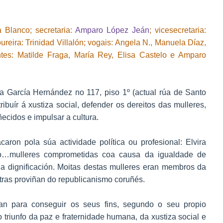
a Blanco; secretaria:
Amparo López Jeán
; vicesecretaria:
ureira: Trinidad Villalón; vogais: Angela N., Manuela Díaz,
tes: Matilde Fraga, María Rey, Elisa Castelo e Amparo
úa García Hernández no 117, piso 1º (actual rúa de Santo
ribuír á xustiza social, defender os dereitos das mulleres,
ecidos e impulsar a cultura.
aron pola súa actividade política ou profesional: Elvira
o…mulleres comprometidas coa causa da igualdade de
súa dignificación. Moitas destas mulleres eran membros da
tras proviñan do republicanismo coruñés.
ban para conseguir os seus fins, segundo o seu propio
o triunfo da paz e fraternidade humana, da xustiza social e