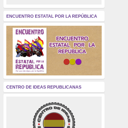
revolución
(312)
América Latina
(305)
ENCUENTRO ESTATAL POR LA REPÚBLICA
Exhumación
(304)
Golpe de Estado
(304)
Brigadas Internacionales
(303)
pensamiento
(294)
Revisionismo
(289)
La Transición
(275)
CENTRO DE IDEAS REPUBLICANAS
presos políticos
(273)
educación pública
(270)
La Izquierda
(260)