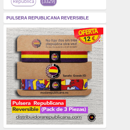
República
(3329)
corrupción
(3266)
PULSERA REPUBLICANA REVERSIBLE
fascismo
(2677)
tardofranquismo
(2320)
Actualidad
(2319)
monarquía
(2253)
borbones
(2176)
Cultura
(2163)
Guerra
(1674)
genocidio
(1234)
mujer
(1070)