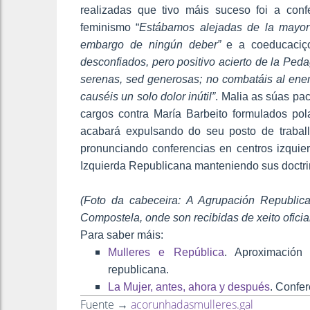
realizadas que tivo máis suceso foi a conf
feminismo “
Estábamos alejadas de la mayor
embargo de ningún deber”
e a coeducaciç
desconfiados, pero positivo acierto de la Ped
serenas, sed generosas; no combatáis al enem
causéis un solo dolor inútil”
. Malia as súas pac
cargos contra María Barbeito formulados po
acabará expulsando do seu posto de traball
pronunciando conferencias en centros izqui
Izquierda Republicana manteniendo sus doctrin
(Foto da cabeceira: A Agrupación Republic
Compostela, onde son recibidas de xeito oficia
Para saber máis:
Mulleres e República
. Aproximación
republicana.
La Mujer, antes, ahora y después
. Confer
Fuente →
acorunhadasmulleres.gal