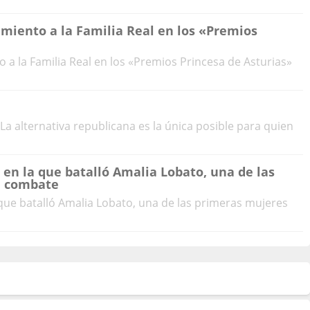
miento a la Familia Real en los «Premios
 a la Familia Real en los «Premios Princesa de Asturias»
a alternativa republicana es la única posible para quien
 en la que batalló Amalia Lobato, una de las
n combate
 que batalló Amalia Lobato, una de las primeras mujeres