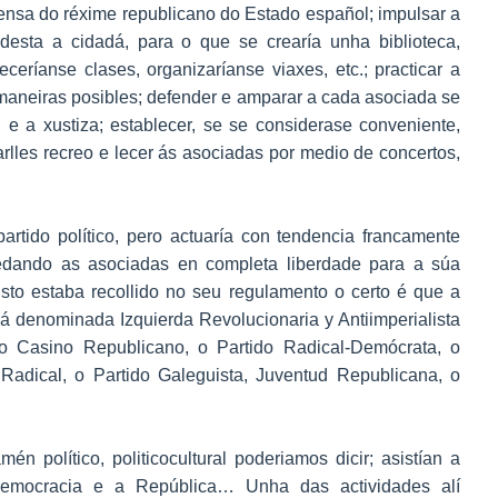
fensa do réxime republicano do Estado español; impulsar a
 desta a cidadá, para o que se crearía unha biblioteca,
eceríanse clases, organizaríanse viaxes, etc.; practicar a
 maneiras posibles; defender e amparar a cada asociada se
e a xustiza; establecer, se se considerase conveniente,
rlles recreo e lecer ás asociadas por medio de concertos,
partido político, pero actuaría con tendencia francamente
edando as asociadas en completa liberdade para a súa
 isto estaba recollido no seu regulamento o certo é que a
 denominada Izquierda Revolucionaria y Antiimperialista
 o Casino Republicano, o Partido Radical-Demócrata, o
o Radical, o Partido Galeguista, Juventud Republicana, o
én político, politicocultural poderiamos dicir; asistían a
 democracia e a República… Unha das actividades alí