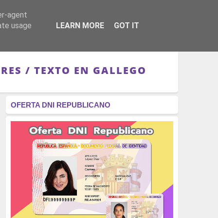
er-agent
RÉGIMEN - MONARQUÍA
CULTURA - LIBROS
rate usage
LEARN MORE
GOT IT
RES / TEXTO EN GALLEGO
OFERTA DNI REPUBLICANO