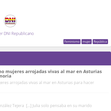
er DNI Republicano
Feminismo
mujer
República
cho mujeres arrojadas vivas al mar en Asturias
moria
jeres arrojadas vivas al mar en Asturias para hacer
nzález Tejera [...] Julia solo pensaba en su marido