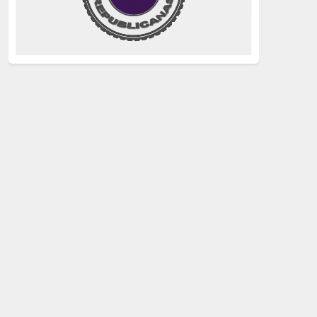
justicia
(258)
Holocausto
(239)
Maquis
(237)
capitalismo
(228)
crisis sanitaria
(228)
Catalunya Proces
(227)
Lucha de clases
(211)
comunismo
(208)
bebés robados
(199)
Imperialismo
(189)
LGTBIQ
(181)