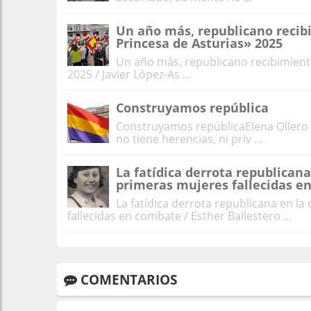
Un año más, republicano recibi
Princesa de Asturias» 2025
Un año más, republicano recibimiento
2025 / Javier López-As ...
Construyamos república
Construyamos repúblicaElena Ollero L
no tiene herencias, ni priv ...
La fatídica derrota republicana
primeras mujeres fallecidas e
La fatídica derrota republicana en la
fallecidas en combate / Esther Ballestero ...
COMENTARIOS