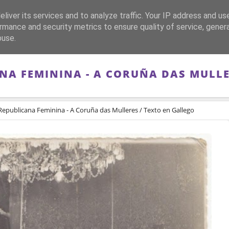
liver its services and to analyze traffic. Your IP address and us
CA
FRANQUISMO
GUERRA DE ESPAÑA
MEMORIA
rmance and security metrics to ensure quality of service, gene
buse.
A FEMININA - A CORUÑA DAS MULLE
epublicana Feminina - A Coruña das Mulleres / Texto en Gallego