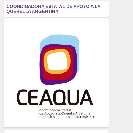
antifascismo
(1006)
COORDINADORA ESTATAL DE APOYO A LA
QUERELLA ARGENTINA
Eventos
(914)
Historia
(752)
Crímenes del franquismo
(721)
dictadura
(699)
Feminismo
(607)
neofranquismo
(567)
Justicia Universal
(527)
Derechos Humanos
(522)
Nacionalcatolicismo
(514)
Exilio
(506)