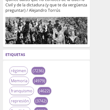
Civil y de la dictadura (y que te da vergüenza
preguntar) / Alejandro Torrús
ETIQUETAS
régimen
(7236)
Memoria
(4979)
franquismo
(4622)
represión
(3742)