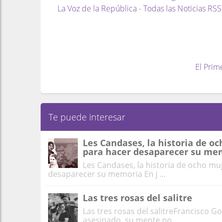
La Voz de la República - Todas las Noticias RSS
El Prim
Te puede interesar
Les Candases, la historia de o
para hacer desaparecer su me
Les Candases, la historia de ocho mu
desaparecer su memoria En j ...
Las tres rosas del salitre
Las tres rosas del salitreFrancisco Go
asesinado, su mente no ...