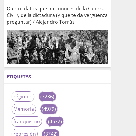
Quince datos que no conoces de la Guerra
Civil y de la dictadura (y que te da vergüenza
preguntar) / Alejandro Torrús
ETIQUETAS
régimen
(7236)
Memoria
(4979)
franquismo
(4622)
represión
(3742)