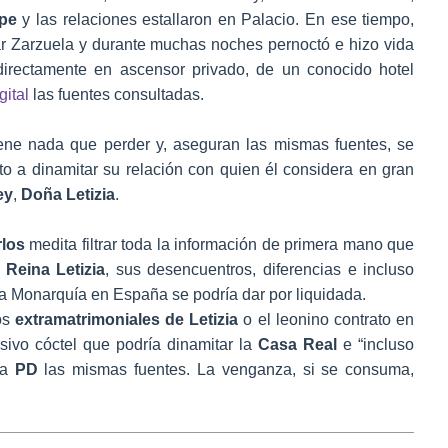
ipe
y las relaciones estallaron en Palacio. En ese tiempo,
r Zarzuela y durante muchas noches pernoctó e hizo vida
directamente en ascensor privado, de un conocido hotel
gital
las fuentes consultadas.
ene nada que perder y, aseguran las mismas fuentes, se
to a dinamitar su relación con quien él considera en gran
ey
,
Doña Letizia
.
los
medita filtrar toda la información de primera mano que
a
Reina Letizia
, sus desencuentros, diferencias e incluso
 La Monarquía en España se podría dar por liquidada.
os
extramatrimoniales
de Letizia
o el leonino contrato en
sivo cóctel que podría dinamitar la
Casa Real
e “incluso
 a
PD
las mismas fuentes. La venganza, si se consuma,