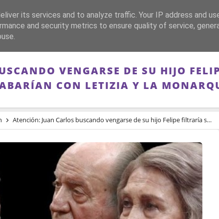
liver its services and to analyze traffic. Your IP address and us
CA
FRANQUISMO
GUERRA DE ESPAÑA
MEMORIA
rmance and security metrics to ensure quality of service, gene
buse.
USCANDO VENGARSE DE SU HIJO FELIP
ABARÍAN CON LETIZIA Y LA MONARQ
n
Atención: Juan Carlos buscando vengarse de su hijo Felipe filtraría secretos que acabarían con Letizia y la Monarquía