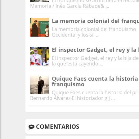
El franquismo se atrinchera en el cal
Memoria / Inés García Rábade& ...
La memoria colonial del franq
La memoria colonial del franquismo 
Occidental y los sil ...
El inspector Gadget, el rey y la 
El inspector Gadget, el rey y la hija
la que está cayendo ...
Quique Faes cuenta la historia
franquismo
Quique Faes cuenta la historia del p
Bernardo Álvarez El historiador gij ...
COMENTARIOS