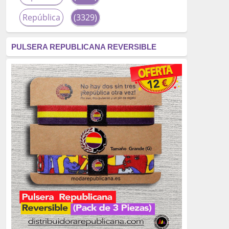
República
(3329)
corrupción
(3266)
PULSERA REPUBLICANA REVERSIBLE
fascismo
(2677)
tardofranquismo
(2320)
Actualidad
(2319)
monarquía
(2253)
borbones
(2176)
Cultura
(2163)
Guerra
(1674)
genocidio
(1234)
mujer
(1070)