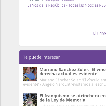
La Voz de la República - Todas las Noticias RSS
El Prim
Te puede interesar
Mariano Sánchez Soler: ‘El vínc
derecha actual es evidente’
Mariano Sánchez Soler: ‘El vínculo en
evidente’ / Angelo NeroEntrevistamos al escr ..
El franquismo se atrinchera en
de la Ley de Memoria