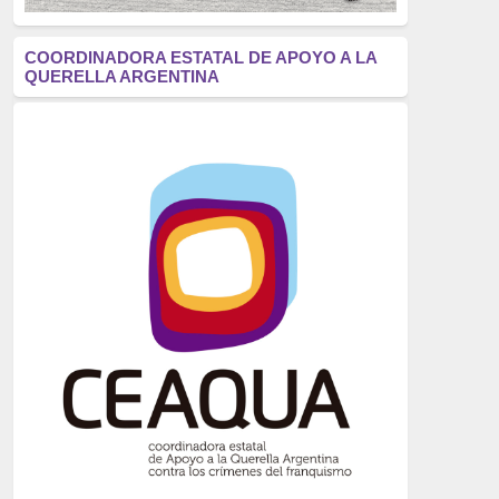
antifascismo
(1006)
COORDINADORA ESTATAL DE APOYO A LA
QUERELLA ARGENTINA
Eventos
(914)
Historia
(752)
Crímenes del franquismo
(721)
dictadura
(699)
Feminismo
(607)
neofranquismo
(567)
Justicia Universal
(527)
Derechos Humanos
(522)
Nacionalcatolicismo
(514)
Exilio
(506)