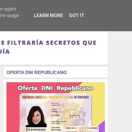
er-agent
RÉGIMEN - MONARQUÍA
CULTURA - LIBROS
rate usage
LEARN MORE
GOT IT
E FILTRARÍA SECRETOS QUE
UÍA
OFERTA DNI REPUBLICANO