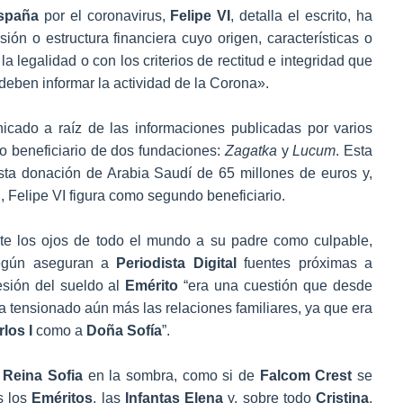
España
por el coronavirus,
Felipe VI
, detalla el escrito, ha
ión o estructura financiera cuyo origen, características o
 legalidad o con los criterios de rectitud e integridad que
e deben informar la actividad de la Corona».
icado a raíz de las informaciones publicadas por varios
 beneficiario de dos fundaciones:
Zagatka
y
Lucum
. Esta
esta donación de Arabia Saudí de 65 millones de euros y,
, Felipe VI figura como segundo beneficiario.
e los ojos de todo el mundo a su padre como culpable,
Según aseguran a
Periodista Digital
fuentes próximas a
esión del sueldo al
Emérito
“era una cuestión que desde
 tensionado aún más las relaciones familiares, ya que era
los I
como a
Doña Sofía
”.
Reina Sofia
en la sombra, como si de
Falcom Crest
se
s los
Eméritos
, las
Infantas Elena
y, sobre todo
Cristina
,