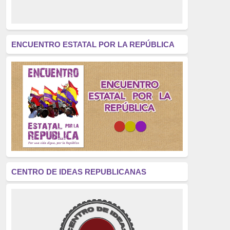
derecho a decidir
(376)
revolución
(312)
América Latina
(305)
ENCUENTRO ESTATAL POR LA REPÚBLICA
Exhumación
(304)
Golpe de Estado
(304)
Brigadas Internacionales
(303)
pensamiento
(294)
Revisionismo
(289)
La Transición
(275)
CENTRO DE IDEAS REPUBLICANAS
presos políticos
(273)
educación pública
(270)