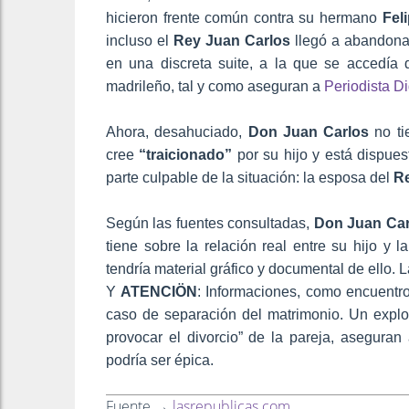
hicieron frente común contra su hermano
Fel
incluso el
Rey Juan Carlos
llegó a abandona
en una discreta suite, a la que se accedía 
madrileño, tal y como aseguran a
Periodista Di
Ahora, desahuciado,
Don Juan Carlos
no ti
cree
“traicionado”
por su hijo y está dispues
parte culpable de la situación: la esposa del
R
Según las fuentes consultadas,
Don Juan Car
tiene sobre la relación real entre su hijo y l
tendría material gráfico y documental de ello.
Y
ATENCIÖN
: Informaciones, como encuentr
caso de separación del matrimonio. Un explo
provocar el divorcio” de la pareja, aseguran
podría ser épica.
Fuente →
lasrepublicas.com