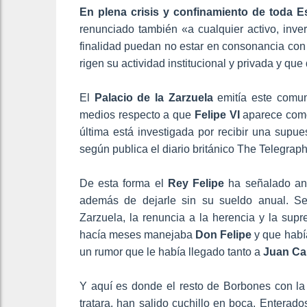
En plena crisis y confinamiento de toda 
renunciado también «a cualquier activo, invers
finalidad puedan no estar en consonancia con la
rigen su actividad institucional y privada y qu
El
Palacio de la Zarzuela
emitía este comun
medios respecto a que
Felipe VI
aparece como
última está investigada por recibir una supu
según publica el diario británico The Telegraph
De esta forma el
Rey Felipe
ha señalado ant
además de dejarle sin su sueldo anual. 
Zarzuela, la renuncia a la herencia y la supr
hacía meses manejaba
Don Felipe
y que había
un rumor que le había llegado tanto a
Juan Car
Y aquí es donde el resto de Borbones con la
tratara, han salido cuchillo en boca. Enterado