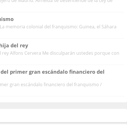
lejero de Madrid: Almeida se desentiende de la Ley de
uismo
La memoria colonial del franquismo: Guinea, el Sáhara
hija del rey
 del rey Alfons Cervera Me disculparán ustedes porque con
 del primer gran escándalo financiero del
rimer gran escándalo financiero del franquismo /