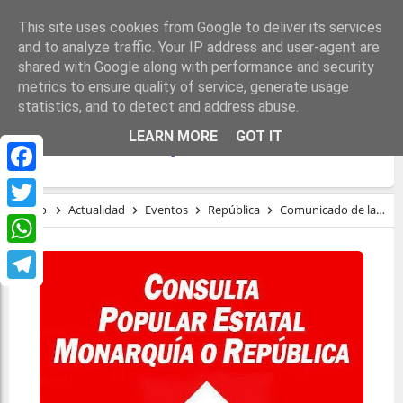
This site uses cookies from Google to deliver its services
and to analyze traffic. Your IP address and user-agent are
shared with Google along with performance and security
metrics to ensure quality of service, generate usage
statistics, and to detect and address abuse.
COMUNICADO DE LA PLATAFORMA
LEARN MORE
GOT IT
ESTATAL MONARQUÍA O REPÚBLICA
Facebook
Inicio
Actualidad
Eventos
República
Comunicado de la Plataforma estatal Monarquía o República
Twitter
WhatsApp
Telegram