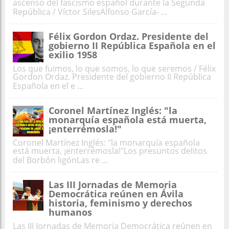
ascenso del fascismo español durante la Segunda
República / Víctor SilesAlfonso García- ...
Félix Gordon Ordaz. Presidente del
gobierno II República Española en el
exilio 1958
Los que fuimos, lo que somos, lo que seremos / Félix
Gordon Ordaz. Presidente del gobierno II República
Española en el e ...
Coronel Martínez Inglés: "la
monarquía española está muerta,
¡enterrémosla!"
Coronel Martínez Inglés: "la monarquía española
está muerta, ¡enterrémosla!"Los presuntos delitos
del Borbón ligónLas re ...
Las III Jornadas de Memoria
Democrática reúnen en Ávila
historia, feminismo y derechos
humanos
Las III Jornadas de Memoria Democrática reúnen en