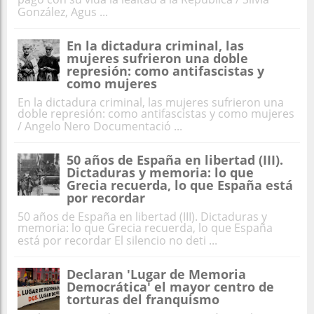
González, Agus ...
En la dictadura criminal, las
mujeres sufrieron una doble
represión: como antifascistas y
como mujeres
En la dictadura criminal, las mujeres sufrieron una
doble represión: como antifascistas y como mujeres
/ Angelo Nero Documentació ...
50 años de España en libertad (III).
Dictaduras y memoria: lo que
Grecia recuerda, lo que España está
por recordar
50 años de España en libertad (III). Dictaduras y
memoria: lo que Grecia recuerda, lo que España
está por recordar El silencio no deti ...
Declaran 'Lugar de Memoria
Democrática' el mayor centro de
torturas del franquismo