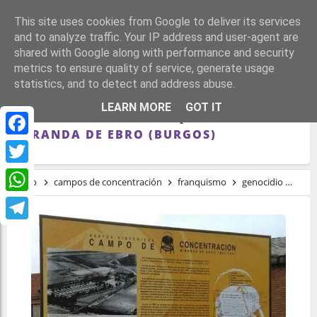
This site uses cookies from Google to deliver its services
and to analyze traffic. Your IP address and user-agent are
shared with Google along with performance and security
metrics to ensure quality of service, generate usage
statistics, and to detect and address abuse.
72 AÑOS DESDE EL CIERRE DEL CAMPO DE
LEARN MORE
GOT IT
CONCENTRACIÓN FRANQUISTA DE
MIRANDA DE EBRO (BURGOS)
Facebook
Twitter
Inicio
campos de concentración
franquismo
genocidio
repr
WhatsApp
Telegram