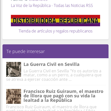
La Voz de la República - Todas las Noticias RSS
Tienda de artículos y regalos republicanos
Te puede interesar
La Guerra Civil en Sevilla
La Guerra Civil en Sevilla "Yo os autorizo a
matar, como a un perro, a cualquiera que
se atreva a ejercer coacción ante ...
Francisco Ruiz Guiraum, el maestro
de Íllora que pagó con su vida la
lealtad a la República
Francisco Ruiz Guiraum, el maestro de Íllora que
pagó con su vida la lealtad a la República / Silvia