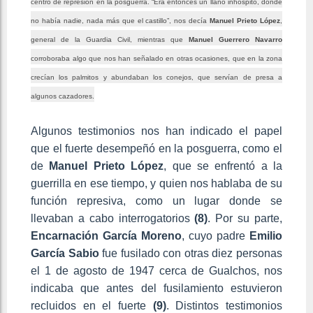
centro de represión en la posguerra. “Era entonces un llano inhóspito, donde
no había nadie, nada más que el castillo”, nos decía
Manuel Prieto López
,
general de la Guardia Civil, mientras que
Manuel Guerrero Navarro
corroboraba algo que nos han señalado en otras ocasiones, que en la zona
crecían los palmitos y abundaban los conejos, que servían de presa a
algunos cazadores.
Algunos testimonios nos han indicado el papel
que el fuerte desempeñó en la posguerra, como el
de
Manuel Prieto López
, que se enfrentó a la
guerrilla en ese tiempo, y quien nos hablaba de su
función represiva, como un lugar donde se
llevaban a cabo interrogatorios
(8)
. Por su parte,
Encarnación García Moreno
, cuyo padre
Emilio
García Sabio
fue fusilado con otras diez personas
el 1 de agosto de 1947 cerca de Gualchos, nos
indicaba que antes del fusilamiento estuvieron
recluidos en el fuerte
(9)
. Distintos testimonios