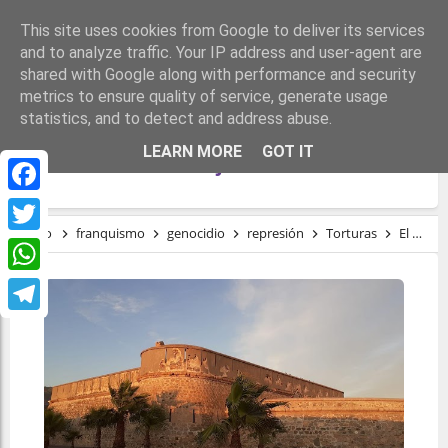
This site uses cookies from Google to deliver its services
and to analyze traffic. Your IP address and user-agent are
shared with Google along with performance and security
metrics to ensure quality of service, generate usage
statistics, and to detect and address abuse.
EL FUERTE DEL HORROR. TORTURAS Y
LEARN MORE
GOT IT
EJECUCIONES EXTRAJUDICIALES
Facebook
Inicio
franquismo
genocidio
represión
Torturas
El Fuerte del Horror. Torturas y ejecuciones extrajudiciales
Twitter
WhatsApp
Telegram