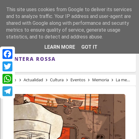
This site uses cookies from Google to deliver its services
and to analyze traffic. Your IP address and user-agent are
shared with Google along with performance and security
metrics to ensure quality of service, generate usage
statistics, and to detect and address abuse.
LA MEMORIA HISTÓRICA LLEGA AL SALÓN
LEARN MORE
GOT IT
DEL CÓMIC DE ZARAGOZA CON LA
PANTERA ROSSA
Facebook
Twitter
Inicio
Actualidad
Cultura
Eventos
Memoria
La memoria histórica llega al Salón del Cómic de Zaragoza con La Pantera Rossa
WhatsApp
Telegram