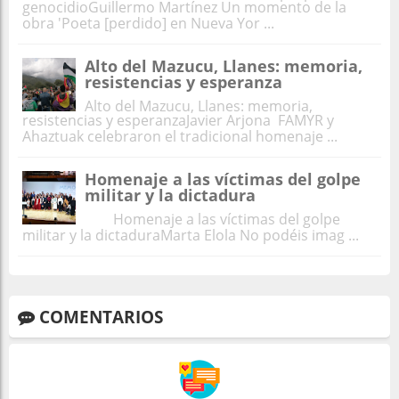
genocidioGuillermo Martínez Un momento de la
obra 'Poeta [perdido] en Nueva Yor ...
Alto del Mazucu, Llanes: memoria,
resistencias y esperanza
Alto del Mazucu, Llanes: memoria,
resistencias y esperanzaJavier Arjona FAMYR y
Ahaztuak celebraron el tradicional homenaje ...
Homenaje a las víctimas del golpe
militar y la dictadura
Homenaje a las víctimas del golpe
militar y la dictaduraMarta Elola No podéis imag ...
COMENTARIOS