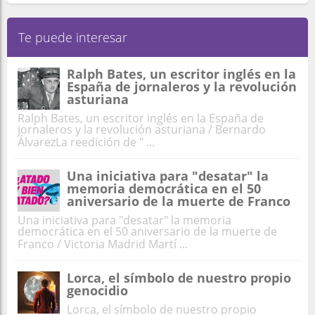
Te puede interesar
Ralph Bates, un escritor inglés en la
España de jornaleros y la revolución
asturiana
Ralph Bates, un escritor inglés en la España de
jornaleros y la revolución asturiana / Bernardo
ÁlvarezLa reedición de " ...
Una iniciativa para "desatar" la
memoria democrática en el 50
aniversario de la muerte de Franco
Una iniciativa para "desatar" la memoria
democrática en el 50 aniversario de la muerte de
Franco / Victoria Madrid Martí ...
Lorca, el símbolo de nuestro propio
genocidio
Lorca, el símbolo de nuestro propio