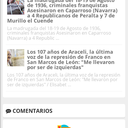
de 1936, criminales franquistas
Asesinaron en Caparroso (Navarra)
a 4 Republicanos de Peralta y 7 de
Murillo el Cuende
La madrugada del 18-19 de Agosto de 1936,
criminales franquistas Asesinaron en Caparroso
(Navarra) a 4 Republic ...
Los 107 años de Araceli, la última
voz de la represión de Franco en
San Marcos de León: "Me llevaron
por ser de izquierdas"
Los 107 años de Araceli, la última voz de la represión
de Franco en San Marcos de León: "Me llevaron por
ser de izquierdas" / Elisabet ...
COMENTARIOS