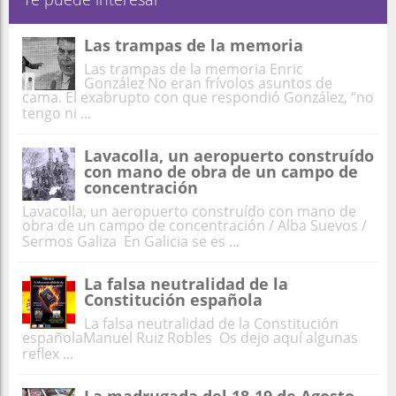
Las trampas de la memoria
Las trampas de la memoria Enric
González No eran frívolos asuntos de
cama. El exabrupto con que respondió González, “no
tengo ni ...
Lavacolla, un aeropuerto construído
con mano de obra de un campo de
concentración
Lavacolla, un aeropuerto construído con mano de
obra de un campo de concentración / Alba Suevos /
Sermos Galiza En Galicia se es ...
La falsa neutralidad de la
Constitución española
La falsa neutralidad de la Constitución
españolaManuel Ruiz Robles Os dejo aquí algunas
reflex ...
La madrugada del 18-19 de Agosto