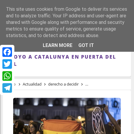
This site uses cookies from Google to deliver its services
and to analyze traffic. Your IP address and user-agent are
shared with Google along with performance and security
metrics to ensure quality of service, generate usage
statistics, and to detect and address abuse.
DANIEL CUMPLE DOS MESES EN PRISIÓN
LEARN MORE
GOT IT
PREVENTIVA POR LA CONCENTRACIÓN DE
APOYO A CATALUNYA EN PUERTA DEL
Facebook
SOL
Twitter
Inicio
Actualidad
derecho a decidir
Proceso Constituyente
WhatsApp
Telegram