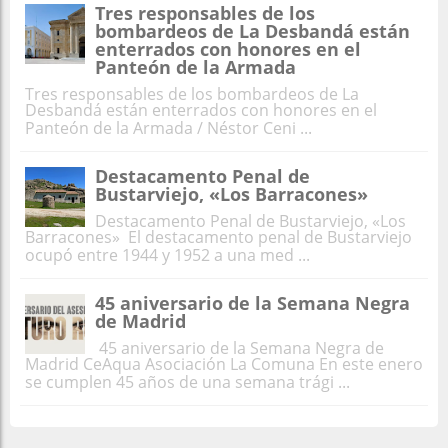
Tres responsables de los
bombardeos de La Desbandá están
enterrados con honores en el
Panteón de la Armada
Tres responsables de los bombardeos de La
Desbandá están enterrados con honores en el
Panteón de la Armada / Néstor Ceni ...
Destacamento Penal de
Bustarviejo, «Los Barracones»
Destacamento Penal de Bustarviejo, «Los
Barracones» El destacamento penal de Bustarviejo
ocupó entre 1944 y 1952 a una med ...
45 aniversario de la Semana Negra
de Madrid
45 aniversario de la Semana Negra de
Madrid CeAqua Asociación La Comuna En este enero
se cumplen 45 años de una semana trági ...