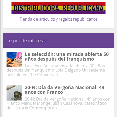
Tienda de artículos y regalos republicanos
Te puede interesar
La selección: una mirada abierta 50
años después del franquismo
La selección: una mirada abierta 50 años
después del franquismo Lola Delgado Un reciente
artículo en The Conversati ...
20-N: Día da Vergoña Nacional. 49
anos con Franco
20-N: Día da Vergoña Nacional. 49 anos con
Franco Manuel Monge Julián Casanova, catedrático
de Historia Contemporán ...