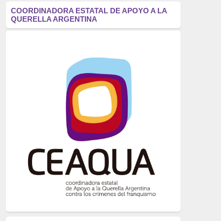
antifascismo
(1006)
COORDINADORA ESTATAL DE APOYO A LA
QUERELLA ARGENTINA
Eventos
(914)
Historia
(752)
Crímenes del franquismo
(721)
dictadura
(699)
Feminismo
(607)
neofranquismo
(567)
Justicia Universal
(527)
Derechos Humanos
(522)
Nacionalcatolicismo
(514)
Exilio
(506)