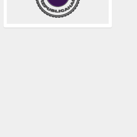
justicia
(258)
Holocausto
(239)
Maquis
(237)
capitalismo
(228)
crisis sanitaria
(228)
Catalunya Proces
(227)
Lucha de clases
(211)
comunismo
(208)
bebés robados
(199)
Imperialismo
(189)
LGTBIQ
(181)