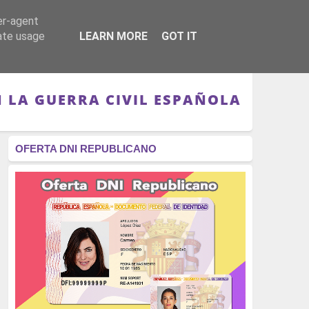
er-agent
RÉGIMEN - MONARQUÍA
CULTURA - LIBROS
rate usage
LEARN MORE
GOT IT
N LA GUERRA CIVIL ESPAÑOLA
OFERTA DNI REPUBLICANO