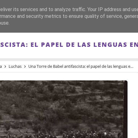
liver its services and to analyze traffic. Your IP address and us
CA
FRANQUISMO
GUERRA DE ESPAÑA
MEMORIA
rmance and security metrics to ensure quality of service, gene
buse.
SCISTA: EL PAPEL DE LAS LENGUAS E
a
Luchas
Una Torre de Babel antifascista: el papel de las lenguas en la guerra civil española