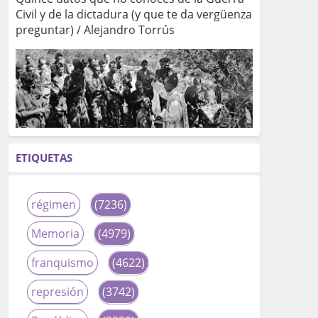
Civil y de la dictadura (y que te da vergüenza
preguntar) / Alejandro Torrús
ETIQUETAS
régimen
(7236)
Memoria
(4979)
franquismo
(4622)
represión
(3742)