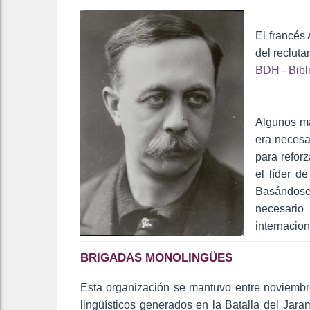
El francés
del recluta
BDH - Bibl
Algunos m
era necesa
para reforz
el líder d
Basándose
necesario
internacion
BRIGADAS MONOLINGÜES
Esta organización se mantuvo entre noviemb
lingüísticos generados en la Batalla del Jar