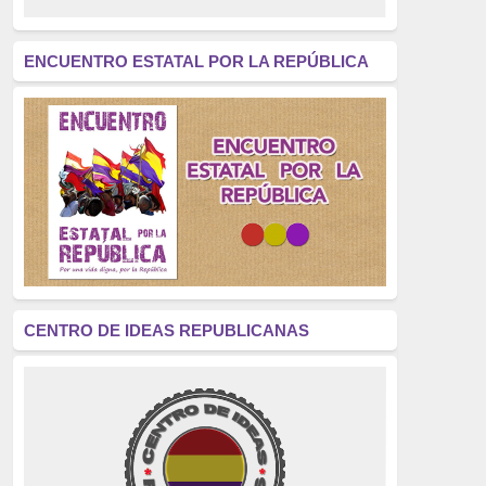
revolución
(312)
América Latina
(305)
ENCUENTRO ESTATAL POR LA REPÚBLICA
Exhumación
(304)
Golpe de Estado
(304)
Brigadas Internacionales
(303)
pensamiento
(294)
Revisionismo
(289)
La Transición
(275)
CENTRO DE IDEAS REPUBLICANAS
presos políticos
(273)
educación pública
(270)
La Izquierda
(260)