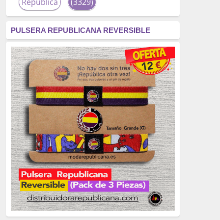
República
(3329)
corrupción
(3266)
PULSERA REPUBLICANA REVERSIBLE
fascismo
(2677)
tardofranquismo
(2320)
Actualidad
(2319)
monarquía
(2253)
borbones
(2176)
Cultura
(2163)
Guerra
(1674)
genocidio
(1234)
mujer
(1070)