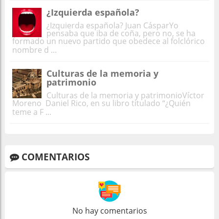
¿Izquierda española?
¿Izquierda española? Juan CásparYo
pensaba que iba de coña, pero no, se ha
formado un nuevo partido que obedece al folclórico
nombre d ...
Culturas de la memoria y
patrimonio
Culturas de la memoria y patrimonioVíctor
Moreno Daniel Rico, en su libro titulado “¿Quién
teme a F ...
COMENTARIOS
No hay comentarios