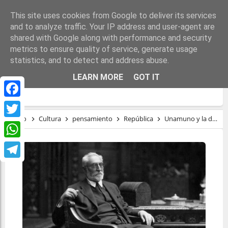
This site uses cookies from Google to deliver its services
and to analyze traffic. Your IP address and user-agent are
shared with Google along with performance and security
metrics to ensure quality of service, generate usage
statistics, and to detect and address abuse.
UNAMUNO Y LA DEMONIZACIÓN DE LA
LEARN MORE
GOT IT
REPÚBLICA ESPAÑOLA
Facebook
Inicio
Cultura
pensamiento
República
Unamuno y la demonización de la República española
Twitter
WhatsApp
Telegram