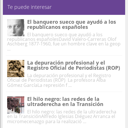
Te puede interesar
El banquero sueco que ayudó a los
republicanos españoles
El banquero sueco que ayudó a los
republicanos españolesDavid Valero-Carreras Olof
Aschberg 1877-1960, fue un hombre clave en la geop
...
La depuración profesional y el
Registro Oficial de Periodistas (ROP)
La depuración profesional y el Registro
Oficial de Periodistas (ROP) La profesora Alba
Gómez GarcíaLa represión f ...
El hilo negro: las redes de la
ultraderecha en la Transición
El hilo negro: las redes de la ultraderecha
en la TransiciónAlfredo Iglesias Diéguez Arranca el
micromecenazgo para la realizació ...