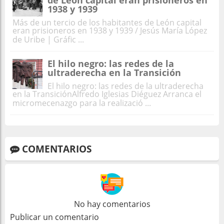
1938 y 1939
Más de un tercio de los habitantes de León capital
eran prisioneros en 1938 y 1939 / Jesús María López
de Uribe | Gráfic ...
El hilo negro: las redes de la
ultraderecha en la Transición
El hilo negro: las redes de la ultraderecha
en la TransiciónAlfredo Iglesias Diéguez Arranca el
micromecenazgo para la realizació ...
COMENTARIOS
No hay comentarios
Publicar un comentario