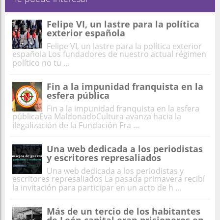
Felipe VI, un lastre para la política
exterior española
Felipe VI, un lastre para la política exterior
española Los fundadores de nuestro actual régimen
político no tu ...
Fin a la impunidad franquista en la
esfera pública
Fin a la impunidad franquista en la esfera
públicaEva MaldonadoCultura avanza hacia la
ilegalización de la Fundación Fra ...
Una web dedicada a los periodistas
y escritores represaliados
Una web dedicada a los periodistas y
escritores represaliados La pasada primavera recibí
la invitación para participar en un acto de h ...
Más de un tercio de los habitantes
de León capital eran prisioneros en