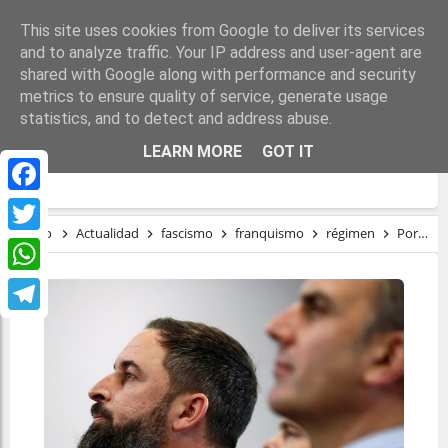
This site uses cookies from Google to deliver its services
and to analyze traffic. Your IP address and user-agent are
shared with Google along with performance and security
metrics to ensure quality of service, generate usage
statistics, and to detect and address abuse.
POR QUÉ LA ULTRADERECHA ESTÁ
LEARN MORE
GOT IT
CRECIENDO EN ESPAÑA
Facebook
Inicio
Actualidad
fascismo
franquismo
régimen
Por qué la ultraderecha está creciendo en España
Twitter
WhatsApp
Telegram