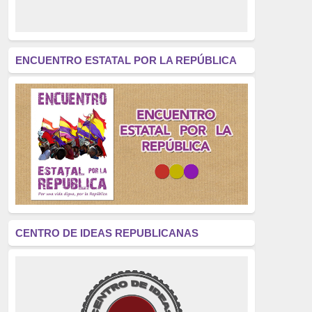
derecho a decidir
(376)
revolución
(312)
América Latina
(305)
ENCUENTRO ESTATAL POR LA REPÚBLICA
Exhumación
(304)
Golpe de Estado
(304)
Brigadas Internacionales
(303)
pensamiento
(294)
Revisionismo
(289)
La Transición
(275)
CENTRO DE IDEAS REPUBLICANAS
presos políticos
(273)
educación pública
(270)