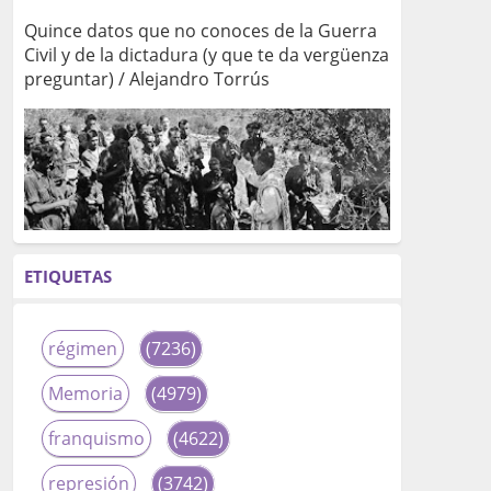
Quince datos que no conoces de la Guerra
Civil y de la dictadura (y que te da vergüenza
preguntar) / Alejandro Torrús
ETIQUETAS
régimen
(7236)
Memoria
(4979)
franquismo
(4622)
represión
(3742)