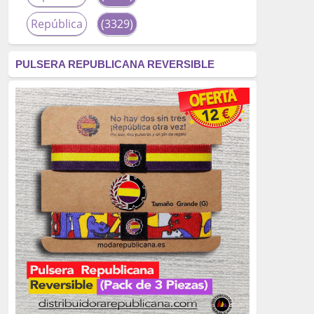
República
(3329)
corrupción
(3266)
PULSERA REPUBLICANA REVERSIBLE
fascismo
(2677)
tardofranquismo
(2320)
Actualidad
(2319)
monarquía
(2253)
borbones
(2176)
Cultura
(2163)
Guerra
(1674)
genocidio
(1234)
mujer
(1070)