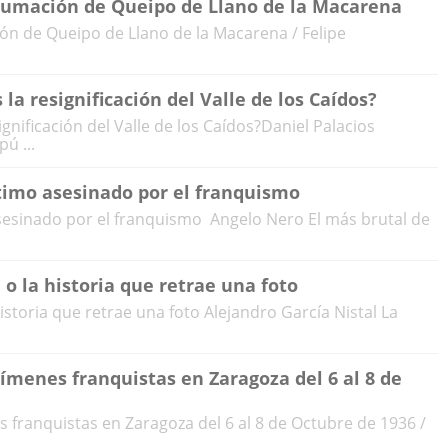
humación de Queipo de Llano de la Macarena
ón de Queipo de Llano de la Macarena / Felipe
la resignificación del Valle de los Caídos?
gnificación del Valle de los Caídos?Daniel Palacios
ú ...
timo asesinado por el franquismo
sesinado por el franquismo Angelo Nero El más brutal de
 o la historia que retrae una foto
istoria que retrae una foto Alejandro García Nistal La
rímenes franquistas en Zaragoza del 6 al 8 de
s franquistas en Zaragoza del 6 al 8 de Octubre de 1936 /