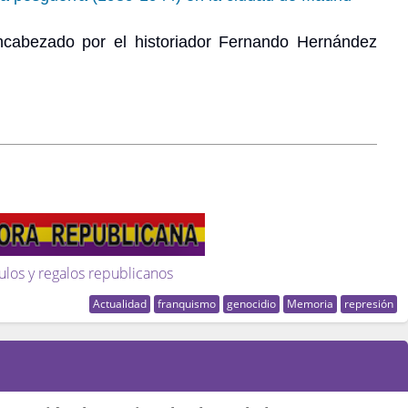
cabezado por el historiador Fernando Hernández
ulos y regalos republicanos
Actualidad
franquismo
genocidio
Memoria
represión