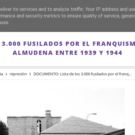
liver its services and to analyze traffic. Your IP address and us
CA
FRANQUISMO
GUERRA DE ESPAÑA
MEMORIA
rmance and security metrics to ensure quality of service, gene
buse.
 3.000 FUSILADOS POR EL FRANQUISM
ALMUDENA ENTRE 1939 Y 1944
ia
represión
DOCUMENTO: Lista de los 3.000 fusilados por el franquismo en el Cementerio de la Almudena entre 1939 y 1944