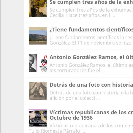
Se cumplen tres años de la ex
Se cumplen tres años de la exhumaci
Cecilia Hace tres años, en l ...
¿Tiene fundamentos científicos 
¿Tiene fundamentos científicos la resi
González El 11 de noviembre se hizo p
Antonio González Ramos, el úl
Antonio González Ramos, el último a
los torturadores fue el ...
Detrás de una foto con historia
Detrás de una foto con historia o la h
afición por el colecci ...
Víctimas republicanas de los c
Octubre de 1936
Víctimas republicanas de los crímene
Tulio Riomesta Párrafo ...