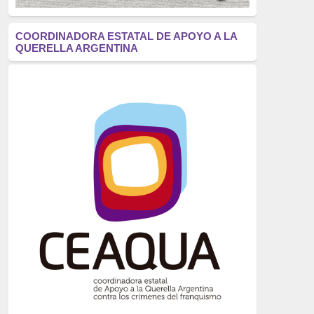
antifascismo
(1006)
COORDINADORA ESTATAL DE APOYO A LA
QUERELLA ARGENTINA
Eventos
(914)
Historia
(752)
Crímenes del franquismo
(721)
dictadura
(699)
Feminismo
(607)
neofranquismo
(567)
Justicia Universal
(527)
Derechos Humanos
(522)
Nacionalcatolicismo
(514)
Exilio
(506)