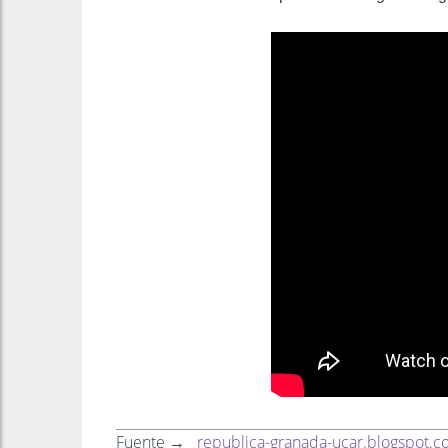
Fuente →
republica-granada-ucar.blogspot.