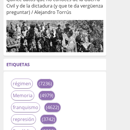
Civil y de la dictadura (y que te da vergüenza
preguntar) / Alejandro Torrús
ETIQUETAS
régimen
(7236)
Memoria
(4979)
franquismo
(4622)
represión
(3742)