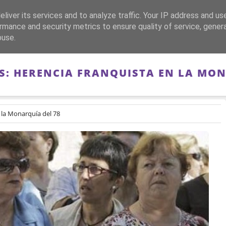
liver its services and to analyze traffic. Your IP address and us
CA
FRANQUISMO
GUERRA DE ESPAÑA
MEMORIA
rmance and security metrics to ensure quality of service, gene
buse.
S: HERENCIA FRANQUISTA EN LA MON
 la Monarquía del 78