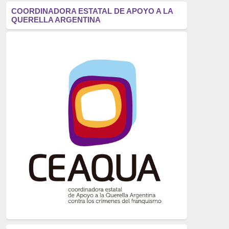
antifascismo
(1006)
COORDINADORA ESTATAL DE APOYO A LA
QUERELLA ARGENTINA
Eventos
(914)
Historia
(752)
Crímenes del franquismo
(721)
dictadura
(699)
Feminismo
(607)
neofranquismo
(567)
Justicia Universal
(527)
Derechos Humanos
(522)
Nacionalcatolicismo
(514)
Exilio
(506)