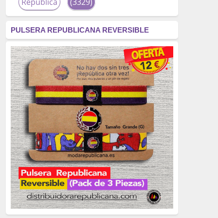
República
(3329)
corrupción
(3266)
PULSERA REPUBLICANA REVERSIBLE
fascismo
(2677)
tardofranquismo
(2320)
Actualidad
(2319)
monarquía
(2253)
borbones
(2176)
Cultura
(2163)
Guerra
(1674)
genocidio
(1234)
mujer
(1070)