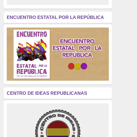
revolución
(312)
América Latina
(305)
ENCUENTRO ESTATAL POR LA REPÚBLICA
Exhumación
(304)
Golpe de Estado
(304)
Brigadas Internacionales
(303)
pensamiento
(294)
Revisionismo
(289)
La Transición
(275)
CENTRO DE IDEAS REPUBLICANAS
presos políticos
(273)
educación pública
(270)
La Izquierda
(260)