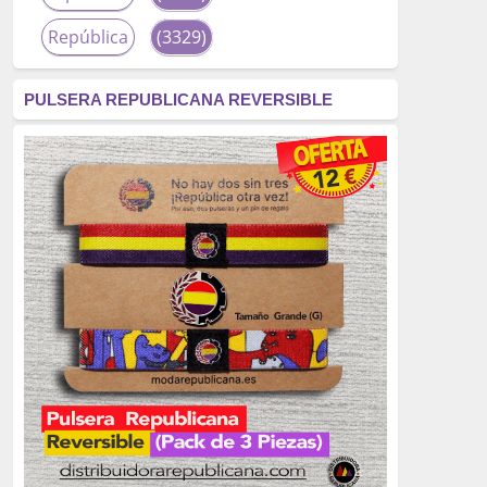
República
(3329)
corrupción
(3266)
PULSERA REPUBLICANA REVERSIBLE
fascismo
(2677)
tardofranquismo
(2320)
Actualidad
(2319)
monarquía
(2253)
borbones
(2176)
Cultura
(2163)
Guerra
(1674)
genocidio
(1234)
mujer
(1070)