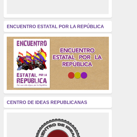
derecho a decidir
(376)
revolución
(312)
América Latina
(305)
ENCUENTRO ESTATAL POR LA REPÚBLICA
Exhumación
(304)
Golpe de Estado
(304)
Brigadas Internacionales
(303)
pensamiento
(294)
Revisionismo
(289)
La Transición
(275)
CENTRO DE IDEAS REPUBLICANAS
presos políticos
(273)
educación pública
(270)