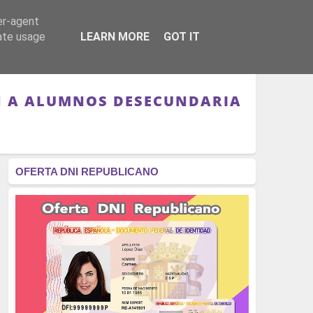
er-agent
RÉGIMEN - MONARQUÍA
CULTURA - LIBROS
rate usage
LEARN MORE
GOT IT
N A ALUMNOS DESECUNDARIA
OFERTA DNI REPUBLICANO