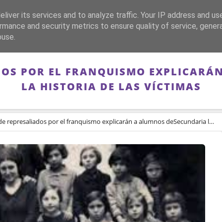
liver its services and to analyze traffic. Your IP address and us
CA
FRANQUISMO
GUERRA DE ESPAÑA
MEMORIA
rmance and security metrics to ensure quality of service, gene
buse.
ADOS POR EL FRANQUISMO EXPLICARÁ
LA HISTORIA DE LAS VÍCTIMAS
represaliados por el franquismo explicarán a alumnos deSecundaria la historia de las víctimas