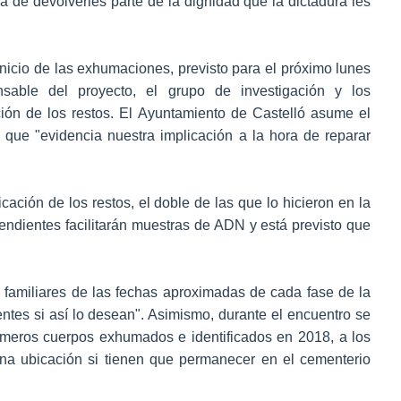
ra de devolverles parte de la dignidad que la dictadura les
l inicio de las exhumaciones, previsto para el próximo lunes
able del proyecto, el grupo de investigación y los
ción de los restos. El Ayuntamiento de Castelló asume el
n que "evidencia nuestra implicación a la hora de reparar
ficación de los restos, el doble de las que lo hicieron en la
dientes facilitarán muestras de ADN y está previsto que
familiares de las fechas aproximadas de cada fase de la
tes si así lo desean". Asimismo, durante el encuentro se
rimeros cuerpos exhumados e identificados en 2018, a los
una ubicación si tienen que permanecer en el cementerio