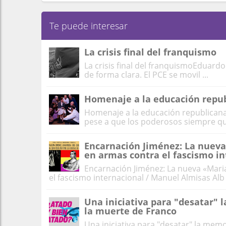
Te puede interesar
La crisis final del franquismo
La crisis final del franquismoEduar
de forma clara. El PCE se movil ...
Homenaje a la educación repu
Homenaje a la educación republicana
pese a que los poderosos siempre qui
Encarnación Jiménez: La nuev
en armas contra el fascismo in
Encarnación Jiménez: La nueva «Mar
el fascismo internacional / Manuel Almisas Alb .
Una iniciativa para "desatar" 
la muerte de Franco
Una iniciativa para "desatar" la mem