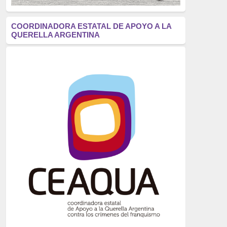
antifascismo
(1006)
COORDINADORA ESTATAL DE APOYO A LA
QUERELLA ARGENTINA
Eventos
(914)
Historia
(752)
Crímenes del franquismo
(721)
dictadura
(699)
Feminismo
(607)
neofranquismo
(567)
Justicia Universal
(527)
Derechos Humanos
(522)
Nacionalcatolicismo
(514)
Exilio
(506)