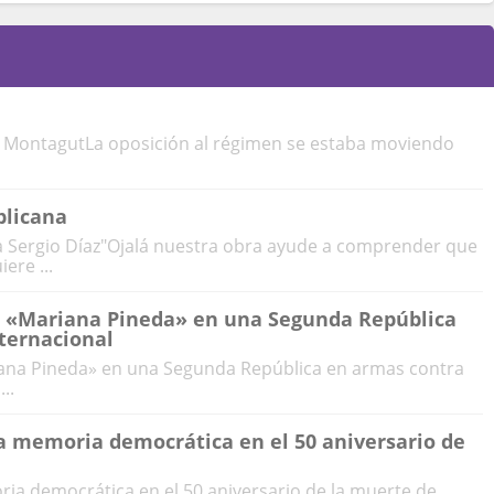
do MontagutLa oposición al régimen se estaba moviendo
blicana
 Sergio Díaz"Ojalá nuestra obra ayude a comprender que
ere ...
a «Mariana Pineda» en una Segunda República
ternacional
iana Pineda» en una Segunda República en armas contra
..
la memoria democrática en el 50 aniversario de
oria democrática en el 50 aniversario de la muerte de