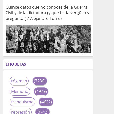
Quince datos que no conoces de la Guerra
Civil y de la dictadura (y que te da vergüenza
preguntar) / Alejandro Torrús
ETIQUETAS
régimen
(7236)
Memoria
(4979)
franquismo
(4622)
represión
(3742)