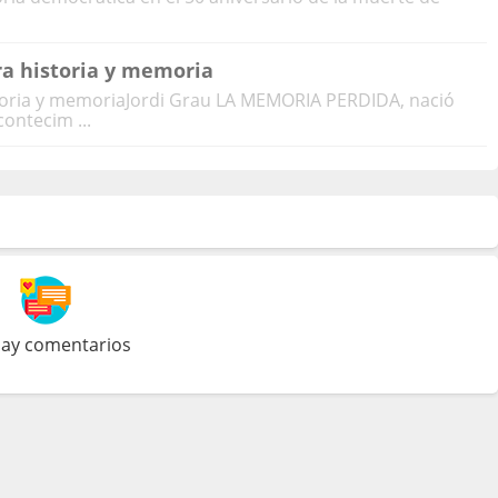
a historia y memoria
toria y memoriaJordi Grau LA MEMORIA PERDIDA, nació
ontecim ...
ay comentarios