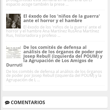
espacio acoge también la prese ...
El éxodo de los 'niños de la guerra'
ante el horror y el hambre
El éxodo de los 'niños de la guerra' ante el
horror y el hambre Ana Martínez RusAna Martínez
Rus, historiadora y profeso ...
De los comités de defensa al
análisis de los órganos de poder por
Josep Rebull (izquierda del POUM) y
la Agrupación de Los Amigos de
Durruti
De los comités de defensa al análisis de los órganos
de poder por Josep Rebull (izquierda del POUM) y la
Agrupación de L ...
COMENTARIOS