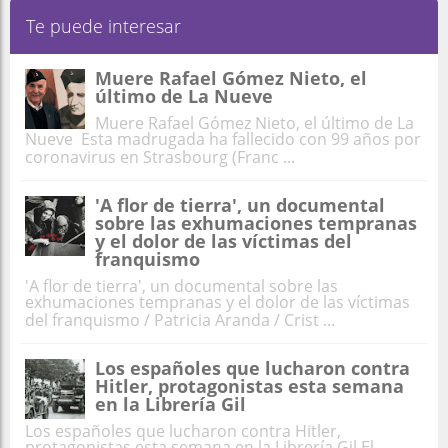
Te puede interesar
Muere Rafael Gómez Nieto, el
último de La Nueve
Muere Rafael Gómez Nieto, el último de La
Nueve Esta madrugada ha fallecido con 99 años por
coronavirus en Strasbourg (Franc ...
'A flor de tierra', un documental
sobre las exhumaciones tempranas
y el dolor de las víctimas del
franquismo
'A flor de tierra', un documental sobre las
exhumaciones tempranas y el dolor de las víctimas
del franquismo / Patricia Aranda / Crist ...
Los españoles que lucharon contra
Hitler, protagonistas esta semana
en la Librería Gil
Los españoles que lucharon contra Hitler,
protagonistas esta semana en la Librería Gil El