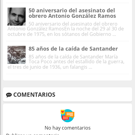
50 aniversario del asesinato del
obrero Antonio González Ramos
50 aniversario del asesinato del obrero
Antonio González RamosEn la noche del 29 al 30 de
octubre de 1975, en los sótanos del Gobierno ...
85 años de la caída de Santander
85 años de la caída de Santander María
Toca Poco antes del estallido de la guerra,
el tres de junio de 1936, un falangis ...
COMENTARIOS
No hay comentarios