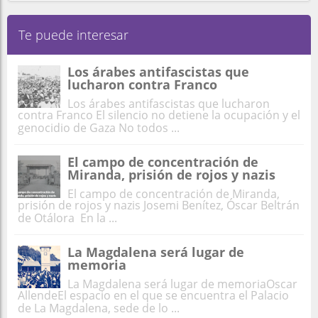
Te puede interesar
Los árabes antifascistas que
lucharon contra Franco
Los árabes antifascistas que lucharon
contra Franco El silencio no detiene la ocupación y el
genocidio de Gaza No todos ...
El campo de concentración de
Miranda, prisión de rojos y nazis
El campo de concentración de Miranda,
prisión de rojos y nazis Josemi Benítez, Óscar Beltrán
de Otálora En la ...
La Magdalena será lugar de
memoria
La Magdalena será lugar de memoriaOscar
AllendeEl espacio en el que se encuentra el Palacio
de La Magdalena, sede de lo ...