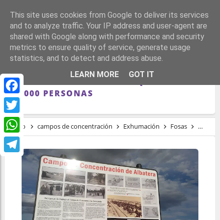
This site uses cookies from Google to deliver its services
and to analyze traffic. Your IP address and user-agent are
shared with Google along with performance and security
metrics to ensure quality of service, generate usage
statistics, and to detect and address abuse.
LOS SECRETOS DE ALBATERA, EL CAMPO
LEARN MORE
GOT IT
DE CONCENTRACIÓN FRANQUISTA PARA
16.000 PERSONAS
Facebook
Twitter
Inicio
campos de concentración
Exhumación
Fosas
Memor
WhatsApp
Telegram