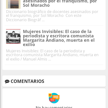
asesinados por el franquismo, por
Sol Moracho
Diccionario biográfico de docentes asesinados por
el franquismo, por Sol Moracho Con este
Diccionario Biográf ...
Mujeres Invisibles: El caso de la
periodista y escritora comunista
Margarita Andiano, muerta en el
exilio
Mujeres Invisibles: El caso de la periodista y
escritora comunista Margarita Andiano, muerta en
el exilio / Manuel Almis ...
COMENTARIOS
No hay comentarios