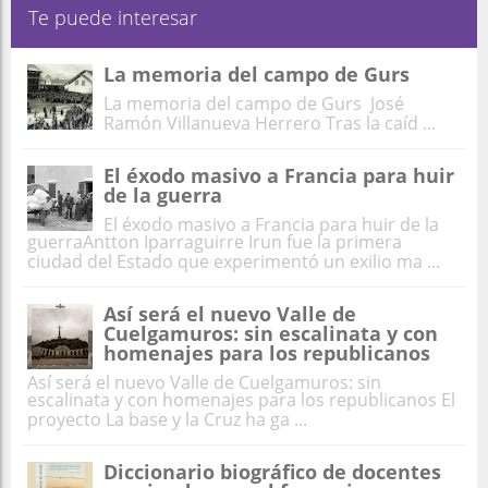
Te puede interesar
La memoria del campo de Gurs
La memoria del campo de Gurs José
Ramón Villanueva Herrero Tras la caíd ...
El éxodo masivo a Francia para huir
de la guerra
El éxodo masivo a Francia para huir de la
guerraAntton Iparraguirre Irun fue la primera
ciudad del Estado que experimentó un exilio ma ...
Así será el nuevo Valle de
Cuelgamuros: sin escalinata y con
homenajes para los republicanos
Así será el nuevo Valle de Cuelgamuros: sin
escalinata y con homenajes para los republicanos El
proyecto La base y la Cruz ha ga ...
Diccionario biográfico de docentes