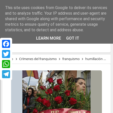
This site uses cookies from Google to deliver its services
and to analyze traffic. Your IP address and user-agent are
shared with Google along with performance and security
metrics to ensure quality of service, generate usage
statistics, and to detect and address abuse.
GUILLENA 1937, LA HISTORIA DE LAS 17
LEARN MORE
GOT IT
ROSAS
Facebook
Inicio
Crímenes del franquismo
franquismo
humillación
mu
Twitter
WhatsApp
Telegram