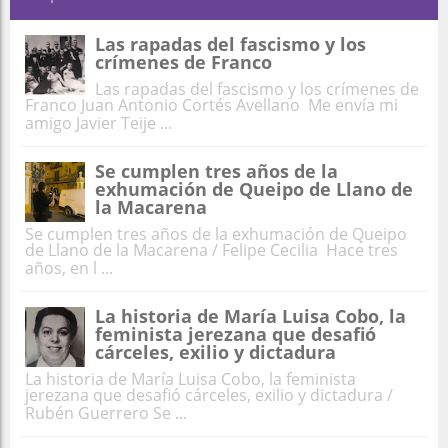
Las rapadas del fascismo y los
crímenes de Franco
Las rapadas del fascismo y los crímenes de
Franco Juan Antonio Cortés Avellano Me envía mi
amigo Javier Teije ...
Se cumplen tres años de la
exhumación de Queipo de Llano de
la Macarena
Se cumplen tres años de la exhumación de Queipo
de Llano de la Macarena / Felipe Cecilia Hace tres
años, en l ...
La historia de María Luisa Cobo, la
feminista jerezana que desafió
cárceles, exilio y dictadura
La historia de María Luisa Cobo, la feminista
jerezana que desafió cárceles, exilio y dictadura /
Rubén Guerrero Se ...