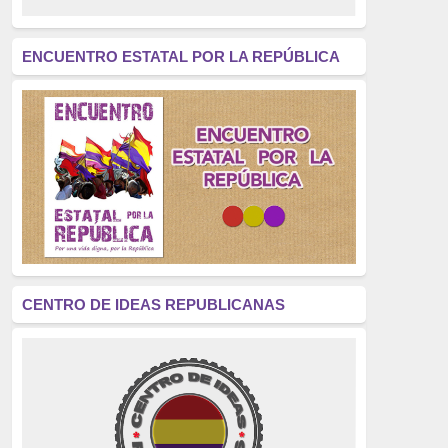
revolución
(312)
América Latina
(305)
ENCUENTRO ESTATAL POR LA REPÚBLICA
Exhumación
(304)
Golpe de Estado
(304)
Brigadas Internacionales
(303)
pensamiento
(294)
Revisionismo
(289)
La Transición
(275)
CENTRO DE IDEAS REPUBLICANAS
presos políticos
(273)
educación pública
(270)
La Izquierda
(260)