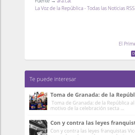
Fuente →
ara.cat
La Voz de la República - Todas las Noticias RSS
El Prim
D
Te puede interesar
Toma de Granada: de la Repúbl
Toma de Granada: de la República al
motivo de la celebración secta ...
Con y contra las leyes franquis
Con y contra las leyes franquistas Vi