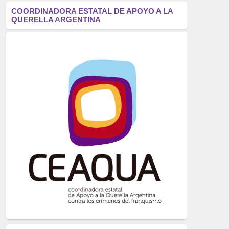
antifascismo
(1006)
COORDINADORA ESTATAL DE APOYO A LA
QUERELLA ARGENTINA
Eventos
(914)
Historia
(752)
Crímenes del franquismo
(721)
dictadura
(699)
Feminismo
(607)
neofranquismo
(567)
Justicia Universal
(527)
Derechos Humanos
(522)
Nacionalcatolicismo
(514)
Exilio
(506)