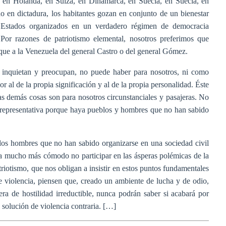
a, en Holanda, en Suiza, en Dinamarca, en Suecia, en Suecia, en
o en dictadura, los habitantes gozan en conjunto de un bienestar
 Estados organizados en un verdadero régimen de democracia
. Por razones de patriotismo elemental, nosotros preferimos que
ue a la Venezuela del general Castro o del general Gómez.
 inquietan y preocupan, no puede haber para nosotros, ni como
 al de la propia significación y al de la propia personalidad. Éste
as demás cosas son para nosotros circunstanciales y pasajeras. No
a representativa porque haya pueblos y hombres que no han sabido
 los hombres que no han sabido organizarse en una sociedad civil
ría mucho más cómodo no participar en las ásperas polémicas de la
riotismo, que nos obligan a insistir en estos puntos fundamentales
e violencia, piensen que, creado un ambiente de lucha y de odio,
ra de hostilidad irreductible, nunca podrán saber si acabará por
a solución de violencia contraria. […]