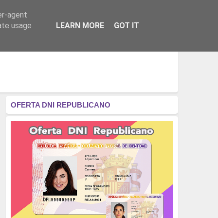
er-agent
RÉGIMEN - MONARQUÍA
CULTURA - LIBROS
rate usage
LEARN MORE
GOT IT
OFERTA DNI REPUBLICANO