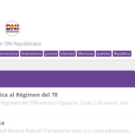
er DNI Republicano
emocracia
federalismo
justicia
Libertad
Memoria
pueblos
República
ica al Régimen del 78
 Régimen del 78Francisco Vigueras Cada 2 de enero, con
ta
cent Àlvarez RubioEl franquismo tuvo sus contradicciones,