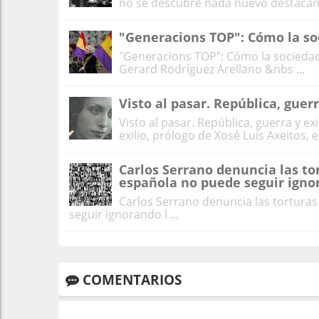
no se descubre nada nuevo destacand
"Generacions TOP": Cómo la soc
"Generacions TOP": Cómo la sociedad 
Gerard Rodríguez Arellano &nbs ...
Visto al pasar. República, guerr
Visto al pasar. República, guerra y ex
exilio, prólogo de Xosé Luís Axeitos, ed
Carlos Serrano denuncia las tor
española no puede seguir igno
Carlos Serrano denuncia las torturas
seguir ignorando l ...
COMENTARIOS