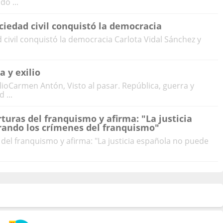
o ...
iedad civil conquistó la democracia
civil conquistó la democracia Carlota Vidal Sánchez y
a y exilio
ilioCarmen Antón, Visto al pasar. República, guerra y
 ...
turas del franquismo y afirma: "La justicia
rando los crímenes del franquismo"
 del franquismo y afirma: "La justicia española no puede