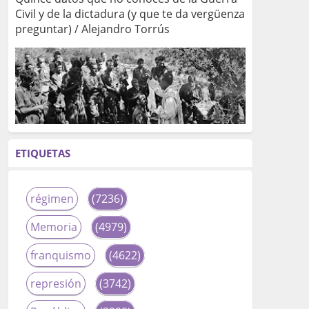
Civil y de la dictadura (y que te da vergüenza
preguntar) / Alejandro Torrús
ETIQUETAS
régimen
(7236)
Memoria
(4979)
franquismo
(4622)
represión
(3742)