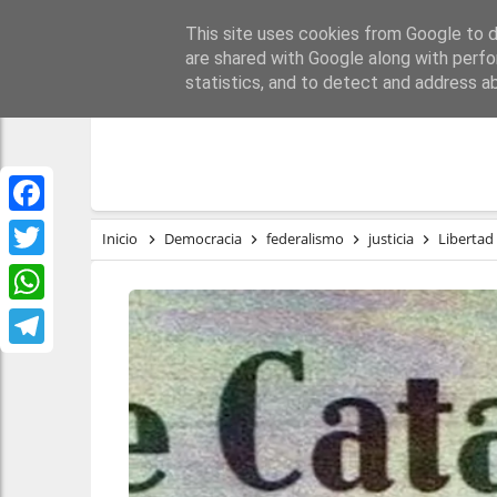
This site uses cookies from Google to de
PORTADA
REPÚBLI
are shared with Google along with perfo
statistics, and to detect and address a
Facebook
Inicio
Democracia
federalismo
justicia
Libertad
Twitter
WhatsApp
Telegram