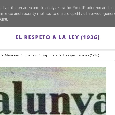
liver its services and to analyze traffic. Your IP address and us
CA
FRANQUISMO
GUERRA DE ESPAÑA
MEMORIA
rmance and security metrics to ensure quality of service, gene
buse.
EL RESPETO A LA LEY (1936)
Memoria
pueblos
República
El respeto a la ley (1936)