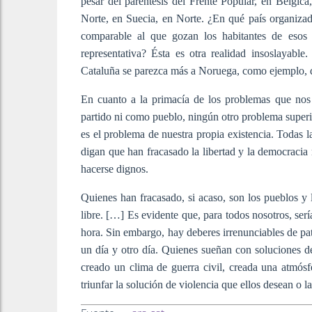
pesar del paréntesis del Frente Popular, en Bélgic
Norte, en Suecia, en Norte. ¿En qué país organizad
comparable al que gozan los habitantes de esos
representativa? Ésta es otra realidad insoslayable
Cataluña se parezca más a Noruega, como ejemplo, q
En cuanto a la primacía de los problemas que nos
partido ni como pueblo, ningún otro problema superior
es el problema de nuestra propia existencia. Todas l
digan que han fracasado la libertad y la democraci
hacerse dignos.
Quienes han fracasado, si acaso, son los pueblos y
libre. […] Es evidente que, para todos nosotros, se
hora. Sin embargo, hay deberes irrenunciables de pat
un día y otro día. Quienes sueñan con soluciones d
creado un clima de guerra civil, creada una atmósfe
triunfar la solución de violencia que ellos desean o l