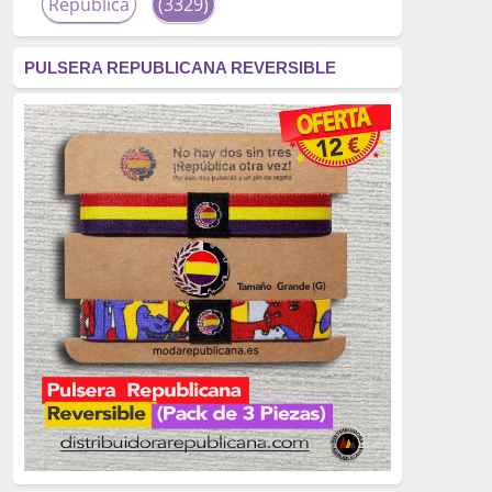
República
(3329)
corrupción
(3266)
PULSERA REPUBLICANA REVERSIBLE
fascismo
(2677)
tardofranquismo
(2320)
Actualidad
(2319)
monarquía
(2253)
borbones
(2176)
Cultura
(2163)
Guerra
(1674)
genocidio
(1234)
mujer
(1070)