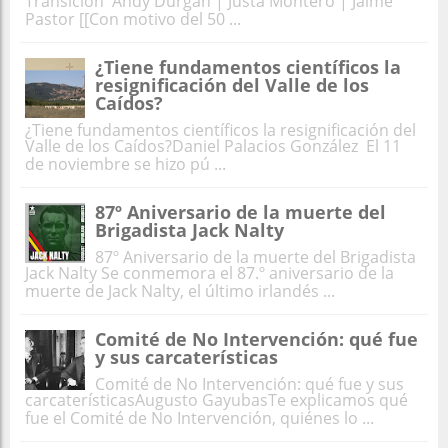
Transición Andy Durgan | Justa Montero | Jaime
Pastor [[Con motivo del 50 ...
¿Tiene fundamentos científicos la
resignificación del Valle de los
Caídos?
¿Tiene fundamentos científicos la resignificación del
Valle de los Caídos?Daniel Palacios González El 11
de noviembre se hizo pú ...
87º Aniversario de la muerte del
Brigadista Jack Nalty
87º Aniversario de la muerte del Brigadista
Jack Nalty Se conmemora el 87.º aniversario de la
muerte de Jack Nalty, el último irlandés ...
Comité de No Intervención: qué fue
y sus carcaterísticas
Comité de No Intervención: qué fue y sus
carcaterísticasAugusto GayubasTe explicamos qué
fue el Comité de No Intervención, quiénes lo ...