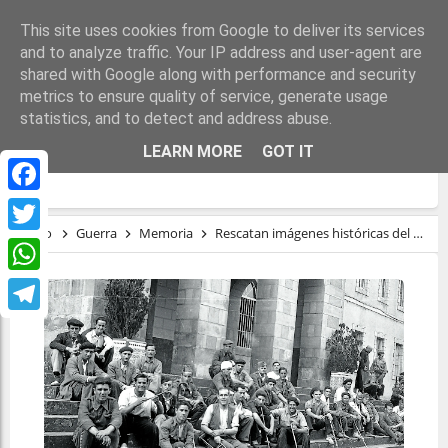
This site uses cookies from Google to deliver its services
and to analyze traffic. Your IP address and user-agent are
shared with Google along with performance and security
metrics to ensure quality of service, generate usage
statistics, and to detect and address abuse.
RESCATAN IMÁGENES HISTÓRICAS DEL
LEARN MORE
GOT IT
HOSPITAL DE SANGRE DE LEKAROZ
Facebook
Inicio
Guerra
Memoria
Rescatan imágenes históricas del hospital de sangre de Lekaroz
Twitter
WhatsApp
Telegram