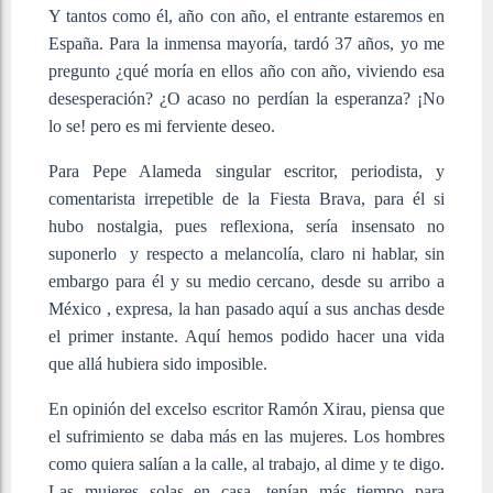
Y tantos como él, año con año, el entrante estaremos en
España. Para la inmensa mayoría, tardó 37 años, yo me
pregunto ¿qué moría en ellos año con año, viviendo esa
desesperación? ¿O acaso no perdían la esperanza? ¡No
lo se! pero es mi ferviente deseo.
Para Pepe Alameda singular escritor, periodista, y
comentarista irrepetible de la Fiesta Brava, para él si
hubo nostalgia, pues reflexiona, sería insensato no
suponerlo y respecto a melancolía, claro ni hablar, sin
embargo para él y su medio cercano, desde su arribo a
México , expresa, la han pasado aquí a sus anchas desde
el primer instante. Aquí hemos podido hacer una vida
que allá hubiera sido imposible.
En opinión del excelso escritor Ramón Xirau, piensa que
el sufrimiento se daba más en las mujeres. Los hombres
como quiera salían a la calle, al trabajo, al dime y te digo.
Las mujeres solas en casa, tenían más tiempo para