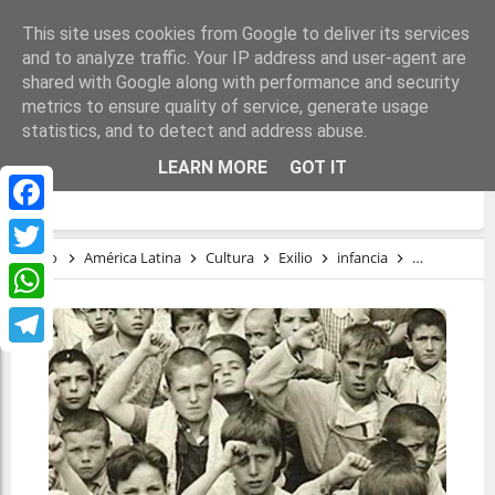
This site uses cookies from Google to deliver its services
and to analyze traffic. Your IP address and user-agent are
shared with Google along with performance and security
metrics to ensure quality of service, generate usage
statistics, and to detect and address abuse.
MÉXICO Y ESPAÑA 1931 – 1977 «UN
LEARN MORE
GOT IT
SUEÑO NO TAN DESCABELLADO»
Facebook
Inicio
América Latina
Cultura
Exilio
infancia
Niños de la 
Twitter
WhatsApp
Telegram