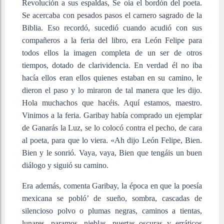
Revolución a sus espaldas, Se oía el bordón del poeta.
Se acercaba con pesados pasos el carnero sagrado de la
Biblia. Eso recordó, sucedió cuando acudió con sus
compañeros a la feria del libro, era León Felipe para
todos ellos la imagen completa de un ser de otros
tiempos, dotado de clarividencia. En verdad él no iba
hacía ellos eran ellos quienes estaban en su camino, le
dieron el paso y lo miraron de tal manera que les dijo.
Hola muchachos que hacéis. Aquí estamos, maestro.
Vinimos a la feria. Garibay había comprado un ejemplar
de Ganarás la Luz, se lo colocó contra el pecho, de cara
al poeta, para que lo viera. «Ah dijo León Felipe, Bien.
Bien y le sonrió. Vaya, vaya, Bien que tengáis un buen
diálogo y siguió su camino.
Era además, comenta Garibay, la época en que la poesía
mexicana se pobló’ de sueño, sombra, cascadas de
silencioso polvo o plumas negras, caminos a tientas,
lunares, paramos, nieblas, puertas oscuras y erráticos