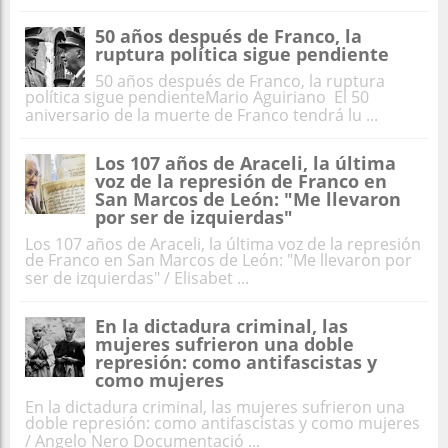
50 años después de Franco, la
ruptura política sigue pendiente
50 años después de Franco, la ruptura
política sigue pendienteMario Aguiriano El 50
aniversario de la muerte de Franco tendrá lu ...
Los 107 años de Araceli, la última
voz de la represión de Franco en
San Marcos de León: "Me llevaron
por ser de izquierdas"
Los 107 años de Araceli, la última voz de la represión
de Franco en San Marcos de León: "Me llevaron por
ser de izquierdas" / Elisabet ...
En la dictadura criminal, las
mujeres sufrieron una doble
represión: como antifascistas y
como mujeres
En la dictadura criminal, las mujeres sufrieron una
doble represión: como antifascistas y como mujeres
/ Angelo Nero Documentació ...