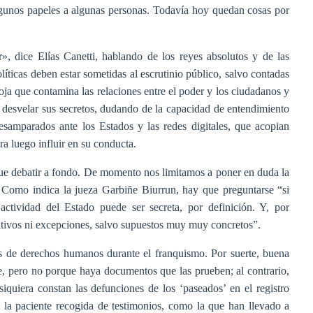
algunos papeles a algunas personas. Todavía hoy quedan cosas por
», dice Elías Canetti, hablando de los reyes absolutos y de las
líticas deben estar sometidas al escrutinio público, salvo contadas
ja que contamina las relaciones entre el poder y los ciudadanos y
a desvelar sus secretos, dudando de la capacidad de entendimiento
esamparados ante los Estados y las redes digitales, que acopian
ra luego influir en su conducta.
que debatir a fondo. De momento nos limitamos a poner en duda la
. Como indica la jueza Garbiñe Biurrun, hay que preguntarse “si
ctividad del Estado puede ser secreta, por definición. Y, por
liativos ni excepciones, salvo supuestos muy muy concretos”.
nes de derechos humanos durante el franquismo. Por suerte, buena
e, pero no porque haya documentos que las prueben; al contrario,
iquiera constan las defunciones de los ‘paseados’ en el registro
a la paciente recogida de testimonios, como la que han llevado a