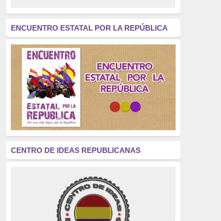
revolución
(312)
América Latina
(305)
ENCUENTRO ESTATAL POR LA REPÚBLICA
Exhumación
(304)
Golpe de Estado
(304)
Brigadas Internacionales
(303)
pensamiento
(294)
Revisionismo
(289)
La Transición
(275)
CENTRO DE IDEAS REPUBLICANAS
presos políticos
(273)
educación pública
(270)
La Izquierda
(260)