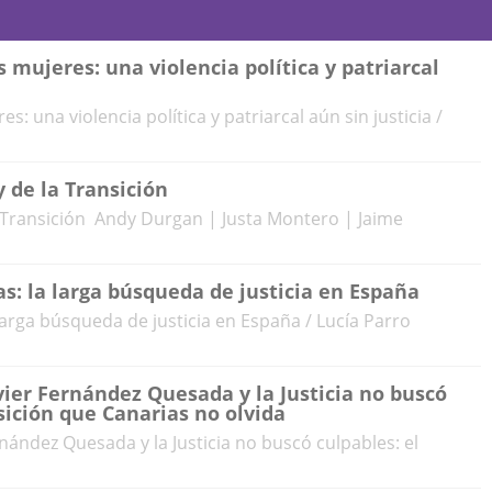
s mujeres: una violencia política y patriarcal
s: una violencia política y patriarcal aún sin justicia /
 de la Transición
 Transición Andy Durgan | Justa Montero | Jaime
as: la larga búsqueda de justicia en España
larga búsqueda de justicia en España / Lucía Parro
vier Fernández Quesada y la Justicia no buscó
sición que Canarias no olvida
rnández Quesada y la Justicia no buscó culpables: el