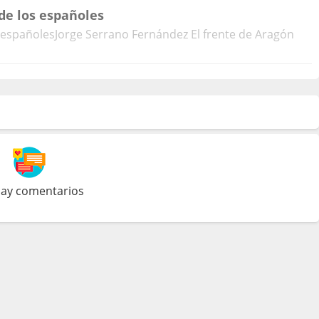
de los españoles
 españolesJorge Serrano Fernández El frente de Aragón
ay comentarios