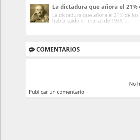
La dictadura que añora el 21% 
La dictadura que añora el 21% de los
había caído en marzo de 1938. ...
COMENTARIOS
No h
Publicar un comentario