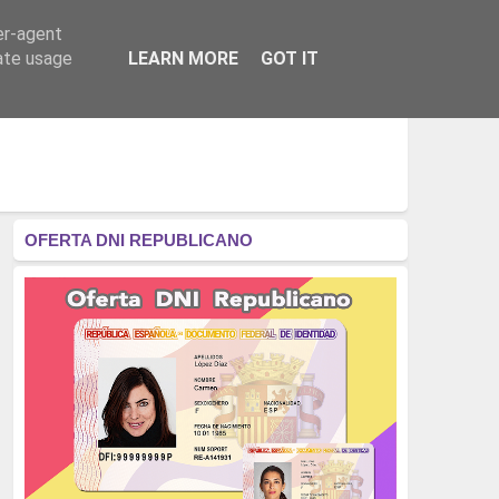
er-agent
RÉGIMEN - MONARQUÍA
CULTURA - LIBROS
rate usage
LEARN MORE
GOT IT
OFERTA DNI REPUBLICANO