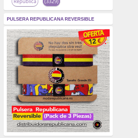
República
(3329)
corrupción
(3266)
PULSERA REPUBLICANA REVERSIBLE
fascismo
(2677)
tardofranquismo
(2320)
Actualidad
(2319)
monarquía
(2253)
borbones
(2176)
Cultura
(2163)
Guerra
(1674)
genocidio
(1234)
mujer
(1070)