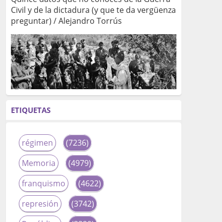
Civil y de la dictadura (y que te da vergüenza
preguntar) / Alejandro Torrús
ETIQUETAS
régimen
(7236)
Memoria
(4979)
franquismo
(4622)
represión
(3742)