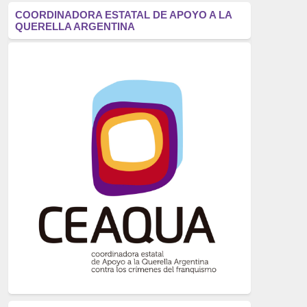
antifascismo
(1006)
COORDINADORA ESTATAL DE APOYO A LA
QUERELLA ARGENTINA
Eventos
(914)
Historia
(752)
Crímenes del franquismo
(721)
dictadura
(699)
Feminismo
(607)
neofranquismo
(567)
Justicia Universal
(527)
Derechos Humanos
(522)
Nacionalcatolicismo
(514)
Exilio
(506)