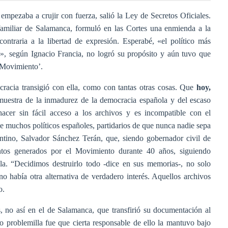
 empezaba a crujir con fuerza, salió la Ley de Secretos Oficiales.
 familiar de Salamanca, formuló en las Cortes una enmienda a la
ontraria a la libertad de expresión. Esperabé, «el político más
», según Ignacio Francia, no logró su propósito y aún tuvo que
‘Movimiento’.
cracia transigió con ella, como con tantas otras cosas. Que
hoy,
muestra de la inmadurez de la democracia española y del escaso
hacer sin fácil acceso a los archivos y es incompatible con el
 de muchos políticos españoles, partidarios de que nunca nadie sepa
antino, Salvador Sánchez Terán, que, siendo gobernador civil de
ntos generados por el Movimiento durante 40 años, siguiendo
lla. “Decidimos destruirlo todo -dice en sus memorias-, no solo
o había otra alternativa de verdadero interés. Aquellos archivos
o.
s, no así en el de Salamanca, que transfirió su documentación al
o problemilla fue que cierta responsable de ello la mantuvo bajo