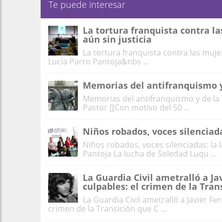
Te puede interesar
La tortura franquista contra la
aún sin justicia
La tortura franquista contra las mujere
Lucía Parro Pantoja&nbs ...
Memorias del antifranquismo y
Memorias del antifranquismo y de la
Pastor [[Con motivo del 50 ...
Niños robados, voces silenciad
Niños robados, voces silenciadas: la 
Pantoja La lucha de Soledad Luqu ...
La Guardia Civil ametralló a Ja
culpables: el crimen de la Tran
La Guardia Civil ametralló a Javier Fe
crimen de la Transición que C ...