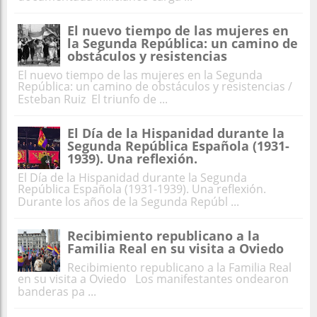
El nuevo tiempo de las mujeres en
la Segunda República: un camino de
obstáculos y resistencias
El nuevo tiempo de las mujeres en la Segunda
República: un camino de obstáculos y resistencias /
Esteban Ruiz El triunfo de ...
El Día de la Hispanidad durante la
Segunda República Española (1931-
1939). Una reflexión.
El Día de la Hispanidad durante la Segunda
República Española (1931-1939). Una reflexión.
Durante los años de la Segunda Repúbl ...
Recibimiento republicano a la
Familia Real en su visita a Oviedo
Recibimiento republicano a la Familia Real
en su visita a Oviedo Los manifestantes ondearon
banderas pa ...