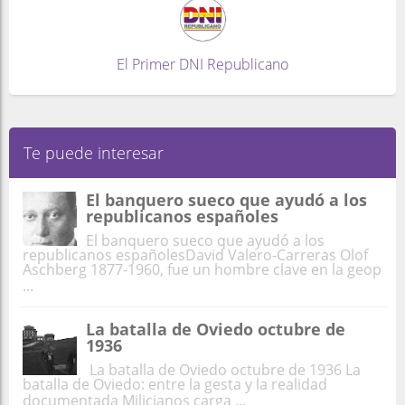
El Primer DNI Republicano
Te puede interesar
El banquero sueco que ayudó a los
republicanos españoles
El banquero sueco que ayudó a los
republicanos españolesDavid Valero-Carreras Olof
Aschberg 1877-1960, fue un hombre clave en la geop
...
La batalla de Oviedo octubre de
1936
La batalla de Oviedo octubre de 1936 La
batalla de Oviedo: entre la gesta y la realidad
documentada Milicianos carga ...