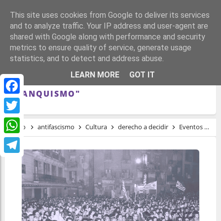
This site uses cookies from Google to deliver its services
and to analyze traffic. Your IP address and user-agent are
shared with Google along with performance and security
metrics to ensure quality of service, generate usage
statistics, and to detect and address abuse.
"LA ASAMBLEA DEMOCRÁTICA DEL
LEARN MORE
GOT IT
BAGES: UNA PIONERA OPOSICIÓN AL
FRANQUISMO"
Facebook
Twitter
Inicio
antifascismo
Cultura
derecho a decidir
Eventos
Li
WhatsApp
Telegram