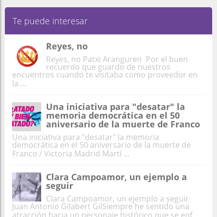
Te puede interesar
Reyes, no
Reyes, no Patxi Aranguren Por el buen
recuerdo que guardo de nuestros
encuentros cuando te visitaba como proveedor en
la ...
Una iniciativa para "desatar" la
memoria democrática en el 50
aniversario de la muerte de Franco
Una iniciativa para "desatar" la memoria
democrática en el 50 aniversario de la muerte de
Franco / Victoria Madrid Martí ...
Clara Campoamor, un ejemplo a
seguir
Clara Campoamor, un ejemplo a seguir
Juan Antonio Gilabert GilSiempre he sentido una
atracción hacia un personaje histórico que se enf ...