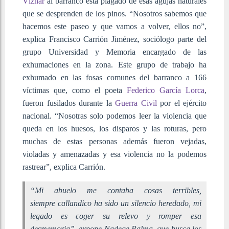
Víznar
al barranco está plagado de esas agujas naturales
que se desprenden de los pinos. “Nosotros sabemos que
hacemos este paseo y que vamos a volver, ellos no”,
explica Francisco Carrión Jiménez, sociólogo parte del
grupo Universidad y Memoria encargado de las
exhumaciones en la zona. Este grupo de trabajo ha
exhumado en las fosas comunes del barranco a 166
víctimas que, como el poeta
Federico García Lorca
,
fueron fusilados durante la
Guerra Civil
por el ejército
nacional. “Nosotras solo podemos leer la violencia que
queda en los huesos, los disparos y las roturas, pero
muchas de estas personas además fueron vejadas,
violadas y amenazadas y esa violencia no la podemos
rastrear”, explica Carrión.
“Mi abuelo me contaba cosas terribles,
siempre callandico ha sido un silencio heredado, mi
legado es coger su relevo y romper esa
desmemoria”, expone Nadege Palma, que busca los