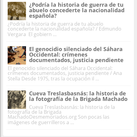
¿Podría la historia de guerra de tu
abuelo concederte la nacionalidad
española?
¿Podría la historia de guerra de tu abuelo
concederte la nacionalidad española? / Edmundo
Vergara El gobiern ...
El genocidio silenciado del Sáhara
Occidental: crímenes
documentados, justicia pendiente
El genocidio silenciado del Sáhara Occidental:
crímenes documentados, justicia pendiente / Ana
Stella Desde 1975, tras la ocupación il ...
Cueva Treslasbasnás: la historia de
la fotografía de la Brigada Machado
Cueva Treslasbasnás: la historia de la
fotografía de la Brigada
MachadoDesmemoriados.org Son pocas las
imágenes de guerrilleros a ...