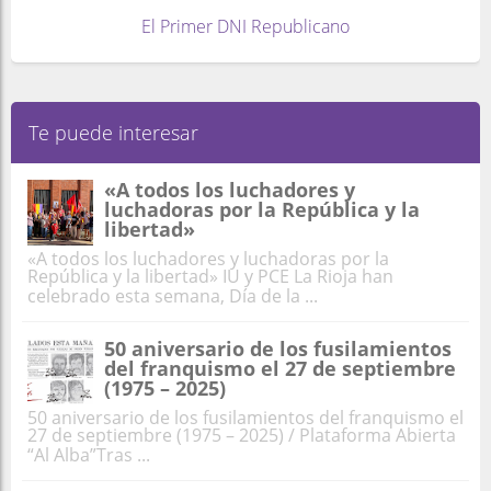
El Primer DNI Republicano
Te puede interesar
«A todos los luchadores y
luchadoras por la República y la
libertad»
«A todos los luchadores y luchadoras por la
República y la libertad» IU y PCE La Rioja han
celebrado esta semana, Día de la ...
50 aniversario de los fusilamientos
del franquismo el 27 de septiembre
(1975 – 2025)
50 aniversario de los fusilamientos del franquismo el
27 de septiembre (1975 – 2025) / Plataforma Abierta
“Al Alba”Tras ...