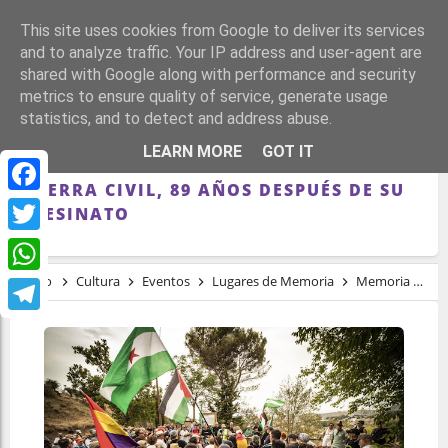
This site uses cookies from Google to deliver its services
and to analyze traffic. Your IP address and user-agent are
shared with Google along with performance and security
metrics to ensure quality of service, generate usage
statistics, and to detect and address abuse.
GRANADA RECUERDA EL ÚLTIMO PASEO
LEARN MORE
GOT IT
DE LORCA Y OTRAS VÍCTIMAS DE LA
GUERRA CIVIL, 89 AÑOS DESPUÉS DE SU
Facebook
ASESINATO
Twitter
Inicio
Cultura
Eventos
Lugares de Memoria
Memoria
me
WhatsApp
Telegram