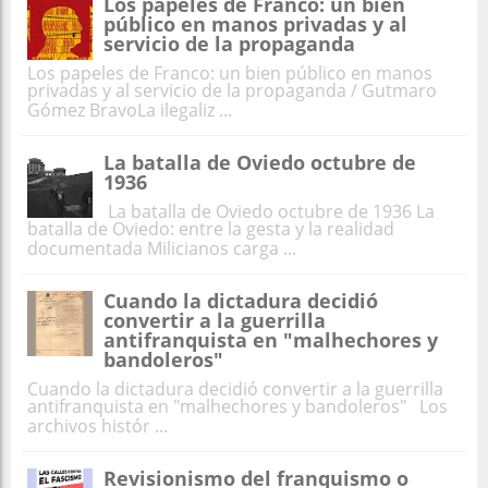
Los papeles de Franco: un bien
público en manos privadas y al
servicio de la propaganda
Los papeles de Franco: un bien público en manos
privadas y al servicio de la propaganda / Gutmaro
Gómez BravoLa ilegaliz ...
La batalla de Oviedo octubre de
1936
La batalla de Oviedo octubre de 1936 La
batalla de Oviedo: entre la gesta y la realidad
documentada Milicianos carga ...
Cuando la dictadura decidió
convertir a la guerrilla
antifranquista en "malhechores y
bandoleros"
Cuando la dictadura decidió convertir a la guerrilla
antifranquista en "malhechores y bandoleros" Los
archivos histór ...
Revisionismo del franquismo o