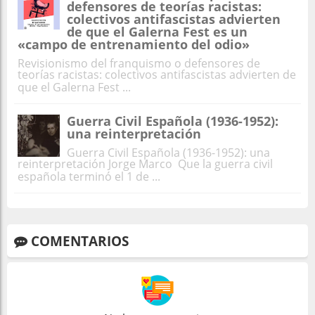
defensores de teorías racistas:
colectivos antifascistas advierten
de que el Galerna Fest es un
«campo de entrenamiento del odio»
Revisionismo del franquismo o defensores de
teorías racistas: colectivos antifascistas advierten de
que el Galerna Fest ...
Guerra Civil Española (1936-1952):
una reinterpretación
Guerra Civil Española (1936-1952): una
reinterpretación Jorge Marco Que la guerra civil
española terminó el 1 de ...
COMENTARIOS