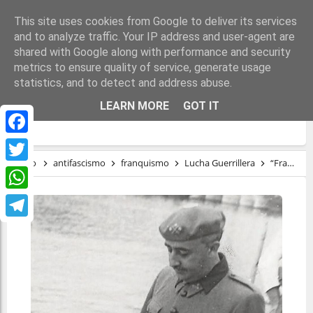
This site uses cookies from Google to deliver its services
and to analyze traffic. Your IP address and user-agent are
shared with Google along with performance and security
metrics to ensure quality of service, generate usage
statistics, and to detect and address abuse.
“FRANCO, LAS TIRANÍAS SON EFÍMERAS Y
LEARN MORE
GOT IT
LA LIBERTAD SOBREVIVE”
Facebook
Inicio
antifascismo
franquismo
Lucha Guerrillera
“Franco, las tiranías son efímeras y la libertad sobrevive”
Twitter
WhatsApp
Telegram