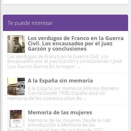
Te puede interesar
Los verdugos de Franco en la Guerra
Civil. Los encausados por el juez
Garzón y conclusiones
Los verdugos de Franco en la Guerra Civil. Los
encausados por el juez Garzón y conclusiones / José
Luis Garrot Garrot En la mayor ...
A la España sin memoria
A la España sin memoria Alfonso Romero
García Desde 1939, España está sin
memoria de los cuarenta años de ...
Memoria de las mujeres
Memoria de las mujeres Desde la raíz
Introducción a Memoria de las
Mujeres Sería en el mes de octubre de 2021 ...