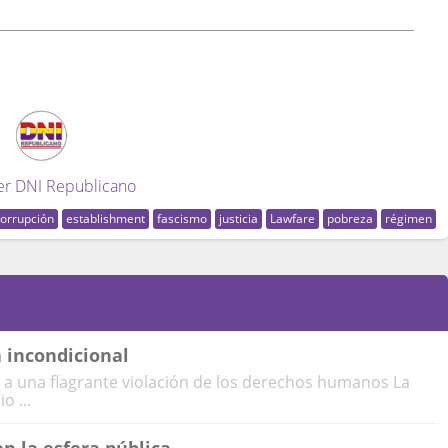
er DNI Republicano
corrupción
establishment
fascismo
justicia
Lawfare
pobreza
régimen
a incondicional
 a una flagrante violación de los derechos humanos La
o ...