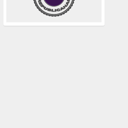
justicia
(258)
Holocausto
(239)
Maquis
(237)
capitalismo
(228)
crisis sanitaria
(228)
Catalunya Proces
(227)
Lucha de clases
(211)
comunismo
(208)
bebés robados
(199)
Imperialismo
(189)
LGTBIQ
(181)