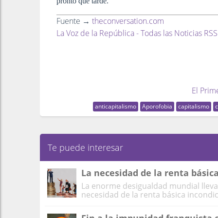
pronto que tarde.
Fuente →
theconversation.com
La Voz de la República - Todas las Noticias RSS
El Prim
anticapitalismo
Aporofobia
capitalismo
Te puede interesar
La necesidad de la renta básic
La enorme desigualdad mundial lleva
necesidad de la renta básica incondici