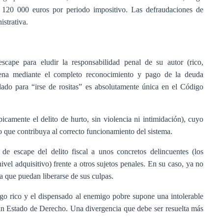
e 120 000 euros por periodo impositivo. Las defraudaciones de
istrativa.
cape para eludir la responsabilidad penal de su autor (rico,
dena mediante el completo reconocimiento y pago de la deuda
udado para “irse de rositas” es absolutamente única en el Código
icamente el delito de hurto, sin violencia ni intimidación), cuyo
o que contribuya al correcto funcionamiento del sistema.
a de escape del delito fiscal a unos concretos delincuentes (los
ivel adquisitivo) frente a otros sujetos penales. En su caso, ya no
a que puedan liberarse de sus culpas.
migo rico y el dispensado al enemigo pobre supone una intolerable
e un Estado de Derecho. Una divergencia que debe ser resuelta más