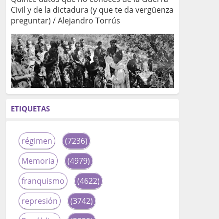
Civil y de la dictadura (y que te da vergüenza
preguntar) / Alejandro Torrús
ETIQUETAS
régimen
(7236)
Memoria
(4979)
franquismo
(4622)
represión
(3742)