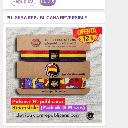
República
(3329)
corrupción
(3266)
PULSERA REPUBLICANA REVERSIBLE
fascismo
(2677)
tardofranquismo
(2320)
Actualidad
(2319)
monarquía
(2253)
borbones
(2176)
Cultura
(2163)
Guerra
(1674)
genocidio
(1234)
mujer
(1070)