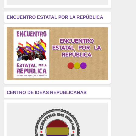
revolución
(312)
América Latina
(305)
ENCUENTRO ESTATAL POR LA REPÚBLICA
Exhumación
(304)
Golpe de Estado
(304)
Brigadas Internacionales
(303)
pensamiento
(294)
Revisionismo
(289)
La Transición
(275)
CENTRO DE IDEAS REPUBLICANAS
presos políticos
(273)
educación pública
(270)
La Izquierda
(260)