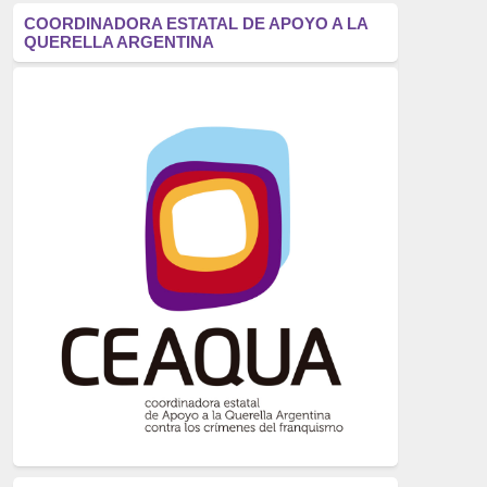
antifascismo
(1006)
COORDINADORA ESTATAL DE APOYO A LA
QUERELLA ARGENTINA
Eventos
(914)
Historia
(752)
Crímenes del franquismo
(721)
dictadura
(699)
Feminismo
(607)
neofranquismo
(567)
Justicia Universal
(527)
Derechos Humanos
(522)
Nacionalcatolicismo
(514)
Exilio
(506)