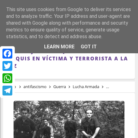
This site uses cookies from Google to deliver its services
and to analyze traffic. Your IP address and user-agent are
shared with Google along with performance and security
metrics to ensure quality of service, generate usage
statistics, and to detect and address abuse.
EL CASO FRANCISCO DE FUENTES Y LA
LEARN MORE
GOT IT
PARADOJA LEGAL QUE CONVIERTE AL
MAQUIS EN VÍCTIMA Y TERRORISTA A LA
Facebook
VEZ
Twitter
Inicio
antifascismo
Guerra
Lucha Armada
Lucha Guerrillera
WhatsApp
Telegram