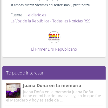
si ambas fueran víctimas del terrorismo”, profundiza.
Fuente →
eldiario.es
La Voz de la República - Todas las Noticias RSS
El Primer DNI Republicano
Te puede interesar
Juana Doña en la memoria
Juana Doña en la memoria Juana Doña
tiene en mi barrio una calle y, en lo que fue
el Matadero y hoy es sede de ...