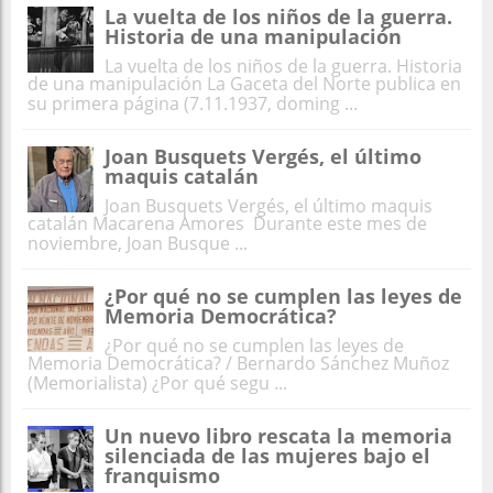
La vuelta de los niños de la guerra.
Historia de una manipulación
La vuelta de los niños de la guerra. Historia
de una manipulación La Gaceta del Norte publica en
su primera página (7.11.1937, doming ...
Joan Busquets Vergés, el último
maquis catalán
Joan Busquets Vergés, el último maquis
catalán Macarena Amores Durante este mes de
noviembre, Joan Busque ...
¿Por qué no se cumplen las leyes de
Memoria Democrática?
¿Por qué no se cumplen las leyes de
Memoria Democrática? / Bernardo Sánchez Muñoz
(Memorialista) ¿Por qué segu ...
Un nuevo libro rescata la memoria
silenciada de las mujeres bajo el
franquismo