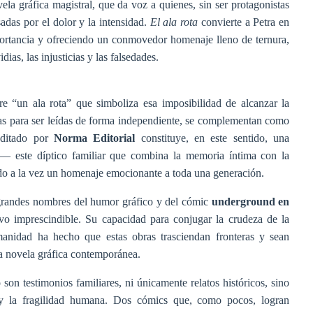
la gráfica magistral, que da voz a quienes, sin ser protagonistas
sadas por el dolor y la intensidad.
El ala rota
convierte a Petra en
mportancia y ofreciendo un conmovedor homenaje lleno de ternura,
ias, las injusticias y las falsedades.
re “un ala rota” que simboliza esa imposibilidad de alcanzar la
as para ser leídas de forma independiente, se complementan como
editado por
Norma Editorial
constituye, en este sentido, una
r— este díptico familiar que combina la memoria íntima con la
do a la vez un homenaje emocionante a toda una generación.
 grandes nombres del humor gráfico y del cómic
underground en
vo imprescindible. Su capacidad para conjugar la crudeza de la
anidad ha hecho que estas obras trasciendan fronteras y sean
a novela gráfica contemporánea.
son testimonios familiares, ni únicamente relatos históricos, sino
 y la fragilidad humana. Dos cómics que, como pocos, logran