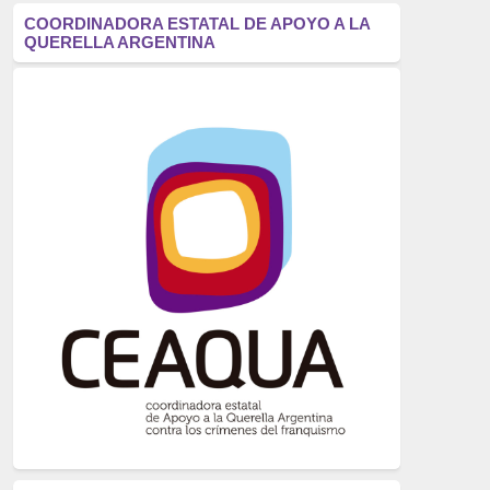
antifascismo
(1006)
COORDINADORA ESTATAL DE APOYO A LA
QUERELLA ARGENTINA
Eventos
(914)
Historia
(752)
Crímenes del franquismo
(721)
dictadura
(699)
Feminismo
(607)
neofranquismo
(567)
Justicia Universal
(527)
Derechos Humanos
(522)
Nacionalcatolicismo
(514)
Exilio
(506)