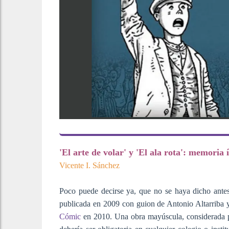
'El arte de volar' y 'El ala rota': memoria
Vicente I. Sánchez
Poco puede decirse ya, que no se haya dicho ante
publicada en 2009 con guion de Antonio Altarriba
Cómic
en 2010. Una obra mayúscula, considerada p