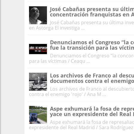
José Cabañas presenta su últi
concentración franquistas en 
José Cabañas presenta su última inv
en Astorga El investiga ...
Denunciamos el Congreso “la co
fue la transición para las víct
Denunciamos el Congreso “la concordi
para las víctimas / Ceaqu ...
Los archivos de Franco al descu
documentos contra el enemigo 
Los archivos de Franco al descubiert
contra el enemigo 'rojo' / Ana M ...
Aspe exhumará la fosa de repr
yace un expresidente del Real
Aspe exhumará la fosa de represalia
expresidente del Real Madrid / Sara Rodríguez E