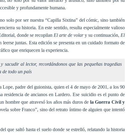
uto, no solo por su valor literario y artístico, sino también por su
 accesible y profundamente humana.
 no solo por ser nuestra “Capilla Sixtina” del cómic, sino también
ncierra su historia. En este sentido, resulta especialmente valioso
ditorial, donde se recopilan
El arte de volar
y su continuación,
El
 leerse juntas. Esta edición se presenta en un cuidado formato de
gráfico que enriquecen la experiencia.
 sacudir al lector, recordándonos que las pequeñas tragedias
a de todo un país
ba Lope, padre del guionista, quien el 4 de mayo de 2001, a los 90
na residencia de ancianos en Lardero. Ese suicidio es el punto de
e un hombre que atravesó los años más duros de
la Guerra Civil y
ovela sobre Franco”, sino del retrato íntimo de alguien que intentó
el que saltó hasta el suelo donde se estrelló, relatando la historia