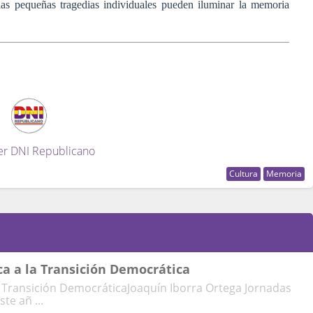
las pequeñas tragedias individuales pueden iluminar la memoria
er DNI Republicano
Cultura
Memoria
ca a la Transición Democrática
a Transición DemocráticaJoaquín Iborra Ortega Jornadas
e añ ...