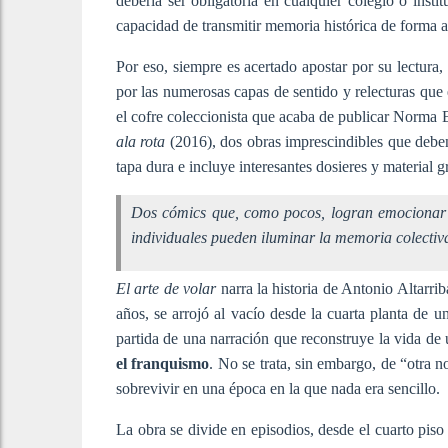
debería ser obligatoria en cualquier colegio o instit
capacidad de transmitir memoria histórica de forma
Por eso, siempre es acertado apostar por su lectura,
por las numerosas capas de sentido y relecturas que e
el cofre coleccionista que acaba de publicar Norma E
ala rota
(2016), dos obras imprescindibles que deben
tapa dura e incluye interesantes dosieres y material 
Dos cómics que, como pocos, logran emocionar y
individuales pueden iluminar la memoria colectiv
El arte de volar
narra la historia de Antonio Altarri
años, se arrojó al vacío desde la cuarta planta de u
partida de una narración que reconstruye la vida d
el franquismo
. No se trata, sin embargo, de “otra n
sobrevivir en una época en la que nada era sencillo.
La obra se divide en episodios, desde el cuarto piso d