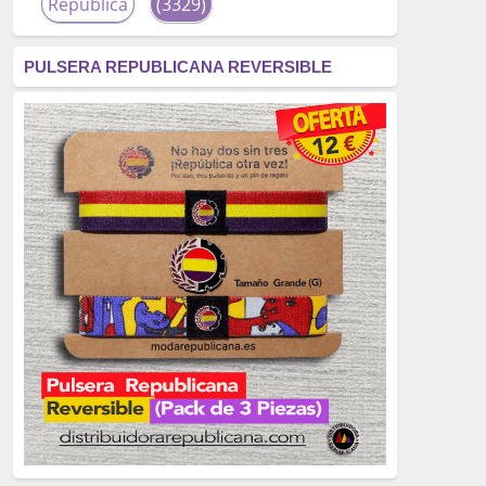
República
(3329)
corrupción
(3266)
PULSERA REPUBLICANA REVERSIBLE
fascismo
(2677)
tardofranquismo
(2320)
Actualidad
(2319)
monarquía
(2253)
borbones
(2176)
Cultura
(2163)
Guerra
(1674)
genocidio
(1234)
mujer
(1070)