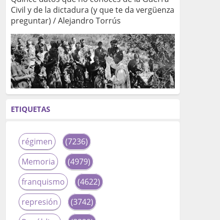
Civil y de la dictadura (y que te da vergüenza
preguntar) / Alejandro Torrús
ETIQUETAS
régimen
(7236)
Memoria
(4979)
franquismo
(4622)
represión
(3742)