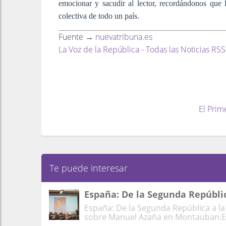
emocionar y sacudir al lector, recordándonos que 
colectiva de todo un país.
Fuente →
nuevatribuna.es
La Voz de la República - Todas las Noticias RSS
El Prim
Te puede interesar
España: De la Segunda Repúbli
España: De la Segunda República a l
sobre Manuel Azaña en Montauban.Est