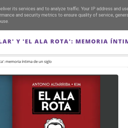
liver its services and to analyze traffic. Your IP address and us
CA
FRANQUISMO
GUERRA DE ESPAÑA
MEMORIA
rmance and security metrics to ensure quality of service, gene
buse.
LAR' Y 'EL ALA ROTA': MEMORIA ÍNT
 rota': memoria íntima de un siglo