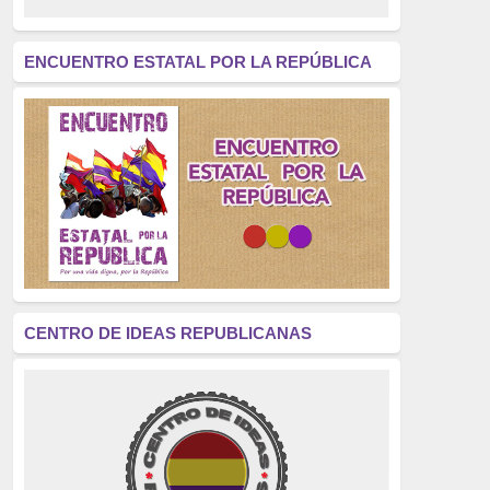
revolución
(312)
América Latina
(305)
ENCUENTRO ESTATAL POR LA REPÚBLICA
Exhumación
(304)
Golpe de Estado
(304)
Brigadas Internacionales
(303)
pensamiento
(294)
Revisionismo
(289)
La Transición
(275)
CENTRO DE IDEAS REPUBLICANAS
presos políticos
(273)
educación pública
(270)
La Izquierda
(260)