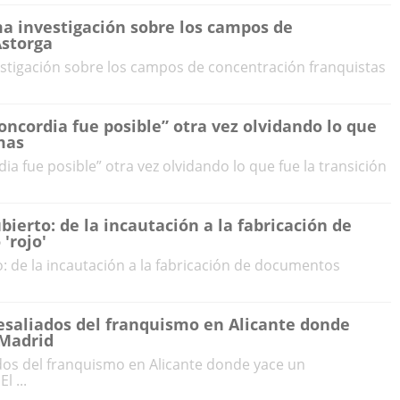
ma investigación sobre los campos de
Astorga
estigación sobre los campos de concentración franquistas
ncordia fue posible” otra vez olvidando lo que
imas
a fue posible” otra vez olvidando lo que fue la transición
bierto: de la incautación a la fabricación de
'rojo'
o: de la incautación a la fabricación de documentos
esaliados del franquismo en Alicante donde
 Madrid
dos del franquismo en Alicante donde yace un
l ...